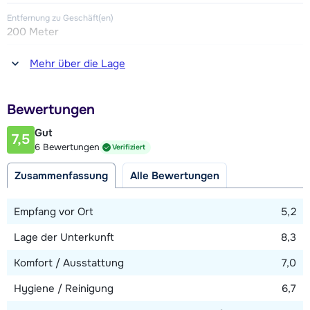
Entfernung zu Geschäft(en)
200 Meter
Entfernung zum(r) Restaurant oder zur Bar
Mehr über die Lage
200 Meter
Entfernung zur Piste
Bewertungen
30 Meter
Gut
7,5
Entfernung zum Skilift
6 Bewertungen
Verifiziert
60 Meter
Zusammenfassung
Alle Bewertungen
Karte anzeigen
Empfang vor Ort
5,2
Lage der Unterkunft
8,3
Komfort / Ausstattung
7,0
Hygiene / Reinigung
6,7