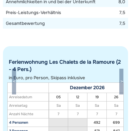
Annehmlichkeiten in und bei der Unterkunft
8,0
Preis-Leistungs-Verhältnis
7,5
Gesamtbewertung
7,5
Ferienwohnung Les Chalets de la Ramoure (2
Alle Unterkünfte in diesem Gebiet anzeigen
- 4 Pers.)
Diese Karte zeigt eine Indikation der Lage unserer Unterkünfte. Die genaue
in Euro, pro Person, Skipass inklusive
Lage kann jedoch abweichen.
Dezember 2026
Anreisedatum
05
12
19
26
Anreisetag
Sa
Sa
Sa
Sa
Anzahl Nächte
7
7
7
7
4 Personen
492
699