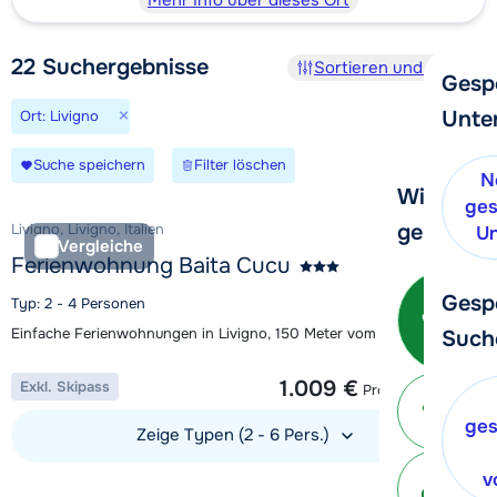
Mehr Info über dieses Ort
22
Suchergebnisse
Sortieren und Filtern
Gesp
×
Unte
Ort: Livigno
Suche speichern
Filter löschen
N
Wir helfe
ges
gerne wei
Livigno, Livigno, Italien
Un
Vergleiche
Ferienwohnung Baita Cucu
Ruf
Gesp
Typ: 2 - 4 Personen
Einfache Ferienwohnungen in Livigno, 150 Meter vom Skilift entfernt
Such
1 Woche ab
1.009 €
Exkl. Skipass
Pro Unterkunft
Ei
v
ges
Zeige Typen (2 - 6 Pers.)
Mit 
v
Unterkunft ansehen