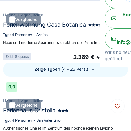
Kon
Livigno, Livigno, Italien
Vergleiche
Ferienwohnung Casa Botanica
Typ: 4 Personen - Arnica
info@
Neue und moderne Apartments direkt an der Piste in Livigno
1 Woche ab
Wir sind heu
2.369 €
Exkl. Skipass
Pro Unterkunft
geöffnet.
Zeige Typen (4 - 25 Pers.)
Unterkunft ansehen
9,0
Livigno, Livigno, Italien
Vergleiche
Ferienhaus Cristella
Typ: 4 Personen - San Valentino
Authentisches Chalet im Zentrum des hochgelegenen Livigno