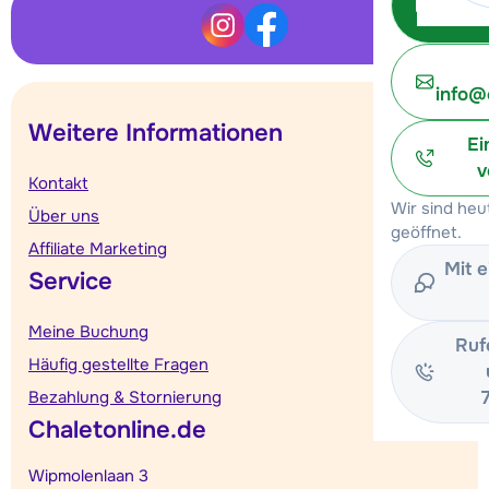
info@
Weitere Informationen
Ei
v
Kontakt
Wir sind he
Über uns
geöffnet.
Affiliate Marketing
Mit 
Service
Meine Buchung
Ruf
Häufig gestellte Fragen
Bezahlung & Stornierung
Chaletonline.de
Wipmolenlaan 3