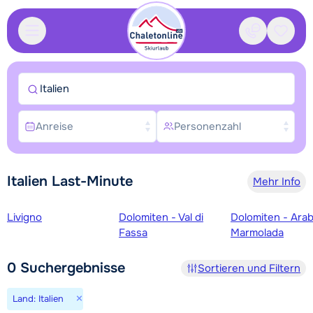
Kontakt
Gespei
Italien
Anreise
Personenzahl
Italien Last-Minute
Mehr Info
Skigebiete
Livigno
Dolomiten - Val di
Dolomiten - Ara
Fassa
Marmolada
0
Suchergebnisse
Sortieren und Filtern
×
Land: Italien