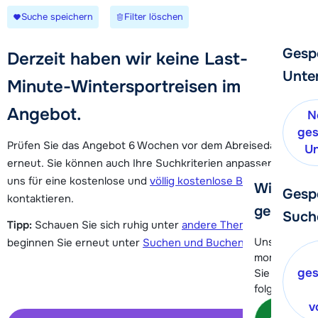
Suche speichern
Filter löschen
Gesp
Derzeit haben wir keine Last-
Unte
Minute-Wintersportreisen im
Angebot.
N
ges
Prüfen Sie das Angebot 6 Wochen vor dem Abreisedatum
Un
erneut. Sie können auch Ihre Suchkriterien anpassen oder
uns für eine kostenlose und
völlig kostenlose Beratung
Wir helfe
Gesp
kontaktieren.
gerne wei
Such
Tipp:
Schauen Sie sich ruhig unter
andere Themen
um oder
Unser Kunde
beginnen Sie erneut unter
Suchen und Buchen
.
momentan le
ges
Sie können 
folgenden O
v
Kon