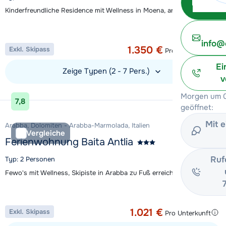
Kinderfreundliche Residence mit Wellness in Moena, an der Haltestelle
Aktion
1 Woche ab
info@
1.350 €
Exkl. Skipass
Pro Unterkunft
Ei
Zeige Typen (2 - 7 Pers.)
v
Unterkunft ansehen
Morgen um 0
7,8
geöffnet:
Mit 
Arabba, Dolomiten - Arabba-Marmolada, Italien
Vergleiche
Ferienwohnung Baita Antlia
Ruf
Typ: 2 Personen
Fewo's mit Wellness, Skipiste in Arabba zu Fuß erreichbar
Aktion
1 Woche ab
1.021 €
Exkl. Skipass
Pro Unterkunft