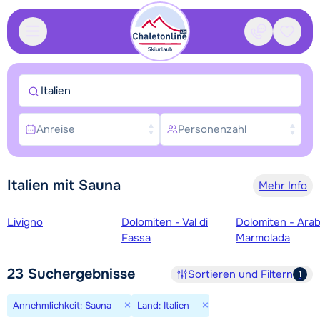
Kontakt
Gespei
Italien
Anreise
Personenzahl
Italien mit Sauna
Mehr Info
Skigebiete
Livigno
Dolomiten - Val di
Dolomiten - Ara
Fassa
Marmolada
23
Suchergebnisse
Sortieren und Filtern
1
×
×
Annehmlichkeit: Sauna
Land: Italien