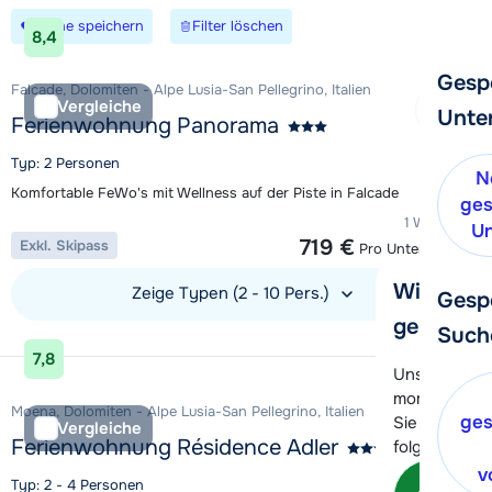
Suche speichern
Filter löschen
8,4
Gesp
Falcade, Dolomiten - Alpe Lusia-San Pellegrino, Italien
Vergleiche
Unte
Ferienwohnung Panorama
Typ: 2 Personen
N
Komfortable FeWo's mit Wellness auf der Piste in Falcade
ges
1 Woche ab
Un
719 €
Exkl. Skipass
Pro Unterkunft
Wir helfe
Zeige Typen (2 - 10 Pers.)
Gesp
gerne wei
Such
Unterkunft ansehen
7,8
Unser Kunde
momentan le
Moena, Dolomiten - Alpe Lusia-San Pellegrino, Italien
ges
Sie können 
Vergleiche
Ferienwohnung Résidence Adler
folgenden O
v
Kon
Typ: 2 - 4 Personen