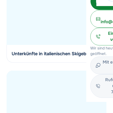
info@
Ei
v
Wir sind he
Unterkünfte in italienischen Skigebieten
geöffnet.
Mit 
Ruf