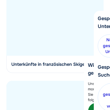
Gesp
Unte
N
ges
Un
Unterkünfte in französischen Skigebieten
Wir helfe
Gesp
gerne wei
Such
Unser Kunde
momentan le
ges
Sie können 
folgenden O
v
Kon