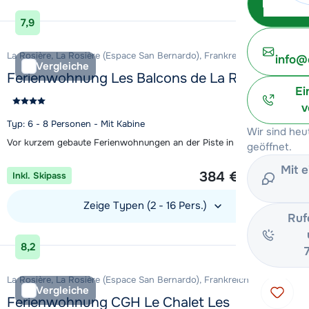
Unterkunft ansehen
7,9
La Rosière, La Rosière (Espace San Bernardo), Frankreich
info@
Vergleiche
Ferienwohnung Les Balcons de La Rosière
Ei
v
Typ: 6 - 8 Personen - Mit Kabine
Wir sind heu
Vor kurzem gebaute Ferienwohnungen an der Piste in La Rosière
geöffnet.
1 Woche ab
Mit 
384 €
Inkl. Skipass
Pro Person
Zeige Typen (2 - 16 Pers.)
Ruf
Unterkunft ansehen
8,2
La Rosière, La Rosière (Espace San Bernardo), Frankreich
Vergleiche
Ferienwohnung CGH Le Chalet Les