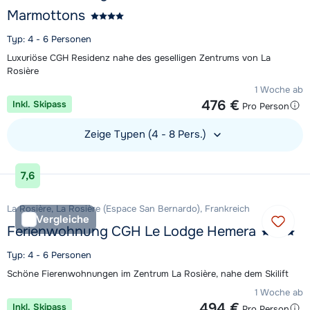
Marmottons
Typ: 4 - 6 Personen
Luxuriöse CGH Residenz nahe des geselligen Zentrums von La
Rosière
1 Woche ab
476 €
Inkl. Skipass
Pro Person
Zeige Typen (4 - 8 Pers.)
Unterkunft ansehen
7,6
La Rosière, La Rosière (Espace San Bernardo), Frankreich
Vergleiche
Ferienwohnung CGH Le Lodge Hemera
Typ: 4 - 6 Personen
Schöne Fierenwohnungen im Zentrum La Rosière, nahe dem Skilift
1 Woche ab
494 €
Inkl. Skipass
Pro Person