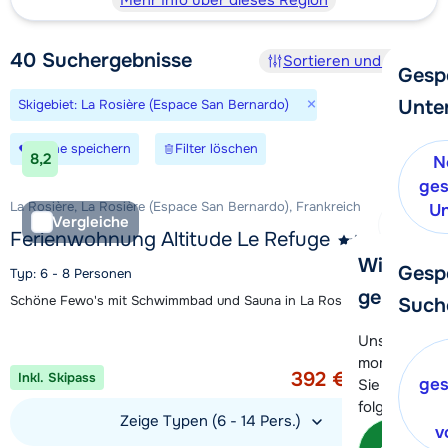
Mehr Info über dieses Region
40
Suchergebnisse
Sortieren und Filtern
Gesp
×
Unte
Skigebiet: La Rosière (Espace San Bernardo)
Suche speichern
Filter löschen
8,2
N
ges
La Rosière, La Rosière (Espace San Bernardo), Frankreich
Un
Vergleiche
Ferienwohnung Altitude Le Refuge
Wir helfe
Gesp
Typ: 6 - 8 Personen
gerne wei
Schöne Fewo's mit Schwimmbad und Sauna in La Rosière
Such
Aktion
Unser Kunde
1 Woche ab
momentan le
392 €
Inkl. Skipass
Pro Person
ges
Sie können 
folgenden O
Zeige Typen (6 - 14 Pers.)
v
Kon