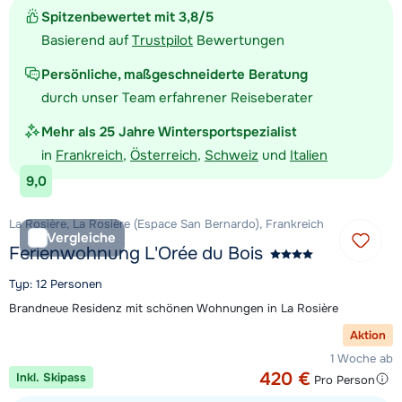
Spitzenbewertet mit 3,8/5
Basierend auf
Trustpilot
Bewertungen
Persönliche, maßgeschneiderte Beratung
durch unser Team erfahrener Reiseberater
Mehr als 25 Jahre Wintersportspezialist
in
Frankreich
,
Österreich
,
Schweiz
und
Italien
9,0
La Rosière, La Rosière (Espace San Bernardo), Frankreich
Vergleiche
Ferienwohnung L'Orée du Bois
Typ: 12 Personen
Brandneue Residenz mit schönen Wohnungen in La Rosière
Aktion
1 Woche ab
420 €
Inkl. Skipass
Pro Person