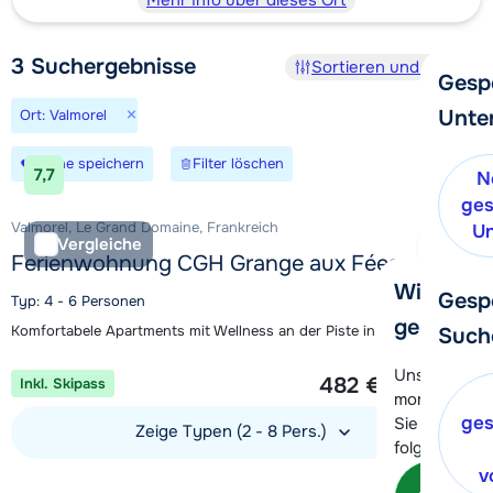
Mehr Info über dieses Ort
3
Suchergebnisse
Sortieren und Filtern
Gesp
×
Unte
Ort: Valmorel
Suche speichern
Filter löschen
7,7
N
ges
Valmorel, Le Grand Domaine, Frankreich
Un
Vergleiche
Ferienwohnung CGH Grange aux Fées
Wir helfe
Gesp
Typ: 4 - 6 Personen
gerne wei
Komfortabele Apartments mit Wellness an der Piste in Valmorel
Such
1 Woche ab
Unser Kunde
482 €
Inkl. Skipass
Pro Person
momentan le
ges
Sie können 
Zeige Typen (2 - 8 Pers.)
folgenden O
v
Unterkunft ansehen
Kon