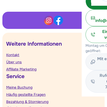
info@
Ei
v
Weitere Informationen
Montag um 0
geöffnet:
Kontakt
Mit 
Über uns
Affiliate Marketing
Ruf
Service
Meine Buchung
Häufig gestellte Fragen
Bezahlung & Stornierung