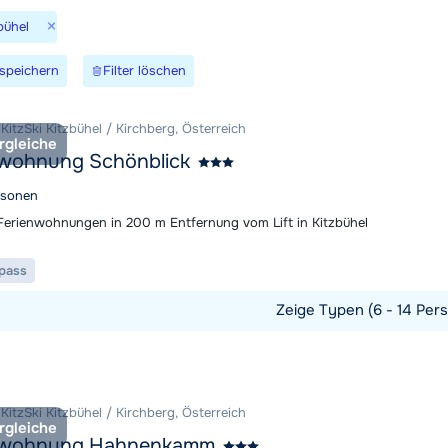
Morgen um
×
bühel
speichern
Filter löschen
 KitzSki Kitzbühel / Kirchberg, Österreich
rgleiche
nwohnung Schönblick
rsonen
erienwohnungen in 200 m Entfernung vom Lift in Kitzbühel
ipass
Zeige Typen (6 - 14 Pers
t ansehen
 KitzSki Kitzbühel / Kirchberg, Österreich
rgleiche
nwohnung Hahnenkamm