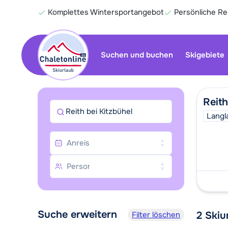
Komplettes Wintersportangebot
Persönliche R
Suchen und buchen
Skigebiete
Reith
Reith bei Kitzbühel
Langl
Suche erweitern
2
Skiu
Filter löschen