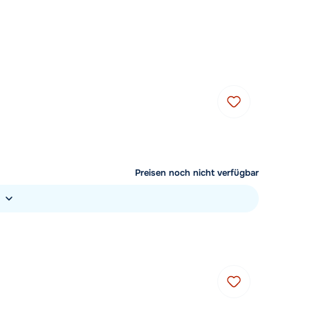
 09:00 Uhr wieder geöffnet:
Mit einem Experten chatten
Rufen Sie uns an unter 030
767598210
Preisen noch nicht verfügbar
)