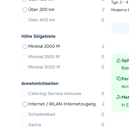
Typ: 2 - 
Über 200 km
2
Moderne F
Über 400 km
0
Höhe Skigebiete
Unterkunf
Minimal 2000 M
2
Minimal 2500 M
0
Spi
Minimal 3000 M
0
Bas
Per
Annehmlichkeiten
dur
Catering-Service inklusive
0
Meh
Internet / WLAN-Internetzugang
2
in
F
Schwimmbad
0
Sauna
0