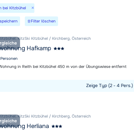
Morgen um
×
h bei Kitzbühel
speichern
Filter löschen
Kitzbühel, KitzSki Kitzbühel / Kirchberg, Österreich
rgleiche
nwohnung Hafkamp
4 Personen
ohnung in Reith bei Kitzbühel 450 m von der Übungswiese entfernt
Zeige Typ (2 - 4 Pers.
t ansehen
Kitzbühel, KitzSki Kitzbühel / Kirchberg, Österreich
rgleiche
wohnung Herliana