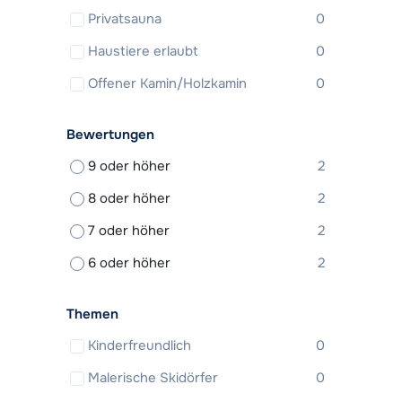
Privatsauna
0
Haustiere erlaubt
0
Offener Kamin/Holzkamin
0
Bewertungen
9 oder höher
2
8 oder höher
2
7 oder höher
2
6 oder höher
2
Themen
Kinderfreundlich
0
Malerische Skidörfer
0