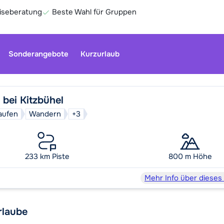
eiseberatung
Beste Wahl für Gruppen
Sonderangebote
Kurzurlaub
 bei Kitzbühel
aufen
Wandern
+3
Unser Kun
geschloss
Optionen 
233 km Piste
800 m Höhe
Ge
Mehr Info über dieses
rlaube