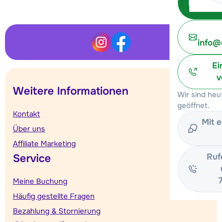
info@
Ei
v
Weitere Informationen
Wir sind heu
geöffnet.
Kontakt
Mit 
Über uns
Affiliate Marketing
Ruf
Service
Meine Buchung
Häufig gestellte Fragen
Bezahlung & Stornierung