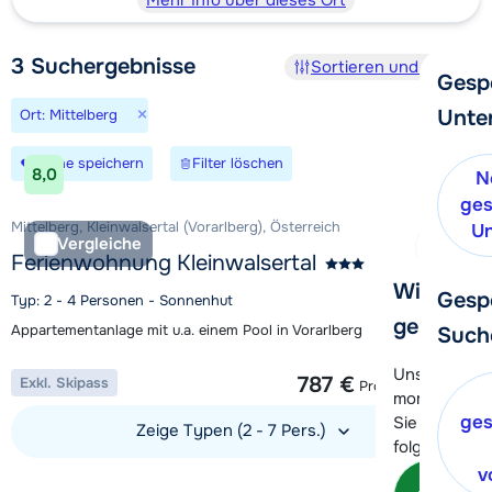
Mehr Info über dieses Ort
3
Suchergebnisse
Sortieren und Filtern
Gesp
×
Unte
Ort: Mittelberg
Suche speichern
Filter löschen
8,0
N
ges
Mittelberg, Kleinwalsertal (Vorarlberg), Österreich
Un
Vergleiche
Ferienwohnung Kleinwalsertal
Wir helfe
Gesp
Typ: 2 - 4 Personen - Sonnenhut
gerne wei
Appartementanlage mit u.a. einem Pool in Vorarlberg
Such
1 Woche ab
Unser Kunde
787 €
Exkl. Skipass
Pro Unterkunft
momentan le
ges
Sie können 
Zeige Typen (2 - 7 Pers.)
folgenden O
v
Unterkunft ansehen
Kon