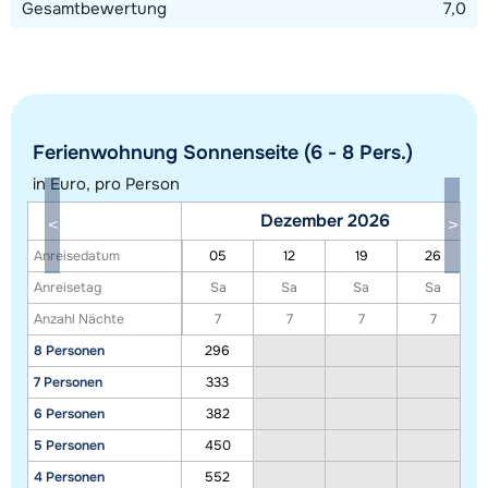
Gesamtbewertung
7,0
Ferienwohnung Sonnenseite (6 - 8 Pers.)
in Euro, pro Person
Dezember 2026
Alle Unterkünfte in diesem Gebiet anzeigen
Anreisedatum
05
12
19
26
Diese Karte zeigt eine Indikation der Lage unserer Unterkünfte. Die genaue
Anreisetag
Sa
Sa
Sa
Sa
Lage kann jedoch abweichen.
Anzahl Nächte
7
7
7
7
8 Personen
296
7 Personen
333
6 Personen
382
5 Personen
450
4 Personen
552