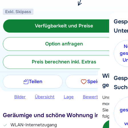
Exkl. Skipass
Gesp
Verfügbarkeit und Preise
Unte
Option anfragen
N
ges
Un
Preis berechnen inkl. Extras
Wir helfe
Gesp
Teilen
Speichern
gerne wei
Such
Bilder
Übersicht
Lage
Bewertungen
Ver
Unser Kunde
momentan le
ges
Sie können 
Geräumige und schöne Wohnung in Kappl
folgenden O
v
WLAN-Internetzugang
Kon