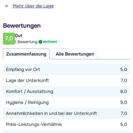
Entfernung zum(r) Restaurant oder zur Bar
Mehr über die Lage
4,2 Kilometer
Entfernung zur Piste
Bewertungen
4 Kilometer (über Skilift)
Gut
7,0
Entfernung zum Skilift
1 Bewertung
Verifiziert
4 Kilometer
Zusammenfassung
Alle Bewertungen
Entfernung zur Skibushaltestelle
800 Meter
Empfang vor Ort
5,0
Lage der Unterkunft
7,0
Karte anzeigen
Komfort / Ausstattung
8,0
Hygiene / Reinigung
9,0
Annehmlichkeiten in und bei der Unterkunft
7,0
Preis-Leistungs-Verhältnis
5,0