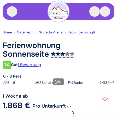
Kontakt
Gespei
Home
Österreich
Silvretta Arena
Kappl (bei Ischgl)
Ferienwohnung
Sonnenseite
Gut
1 Bewertung
7,0
Kundenbewertung
6 - 8 Pers.
1
/
1
6 - 8
3
Schlafz.
2
Badez.
130
m²
1 Woche ab
1.868 €
Pro Unterkunft