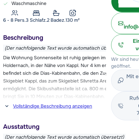
Waschmaschine
6 - 8 Pers.
3
Schlafz.
2 Badez.
130
m²
info@
Beschreibung
Ei
(Der nachfolgende Text wurde automatisch übersetzt)
v
Die Wohnung Sonnenseite ist ruhig gelegen im Ortsteil
Wir sind heu
Holdernach, in der Nähe von Kappl. Nur 4 km entfernt
geöffnet.
befindet sich die Dias-Kabinenbahn, die den Zugang zum
Mit 
Skigebiet Kappl, das zum Skigebiet Silvretta Arena gehört,
ermöglicht. Die Skibushaltestelle ist ca. 800 m entfernt und
bringt Sie in 10 Minuten zur Dias-Kabinenbahn. Suchen Sie
Ruf
eine größere Herausforderung? Das Skigebiet von Ischgl ist
Vollständige Beschreibung anzeigen
nur 12 km von der Wohnung entfernt.
Ausstattung
Die nächstgelegenen Geschäfte und Restaurants befinden
sich im Zentrum von Kappl, das ca. 4 km entfernt ist. In Kappl
(Der nachfolgende Text wurde automatisch übersetzt)