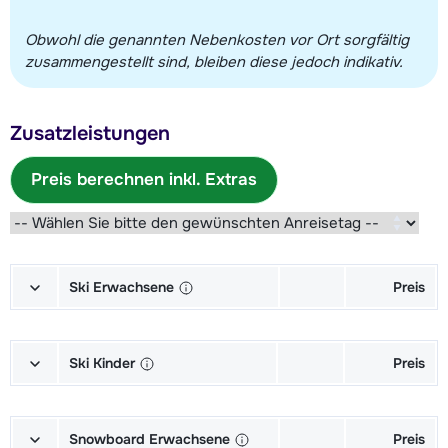
Obwohl die genannten Nebenkosten vor Ort sorgfältig
zusammengestellt sind, bleiben diese jedoch indikativ.
Zusatzleistungen
Preis berechnen inkl. Extras
Ski Erwachsene
Preis
Ski + Skischuhe + Stöcke Gold (6/7
141,00 €
Tage)
Ski Kinder
Preis
Ski + Stöcke Gold (6/7 Tage)
109,00 €
Ski + Skischuhe + Stöcke Junior
61,00 €
(6/7 Tage)
Snowboard Erwachsene
Preis
Skischuhe Gold (6/7 Tage)
50,50 €