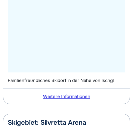
Skischuhe Silber (8 Tage)
50,00 €
Snowboard Silber (8 Tage)
112,00 €
Boots Silber (8 Tage)
50,00 €
Familienfreundliches Skidorf in der Nähe von Ischgl
Weitere Informationen
Skigebiet: Silvretta Arena