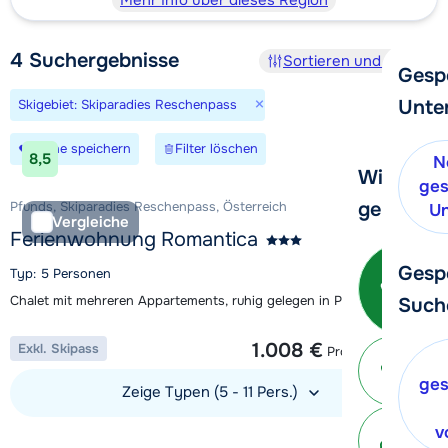
Mehr Info über dieses Region
4
Suchergebnisse
Sortieren und Filtern
Gesp
×
Unte
Skigebiet: Skiparadies Reschenpass
Suche speichern
Filter löschen
8,5
N
Wir helfe
ges
gerne wei
Pfunds, Skiparadies Reschenpass, Österreich
Un
Vergleiche
Ferienwohnung Romantica
Ruf
Gesp
Typ: 5 Personen
Chalet mit mehreren Appartements, ruhig gelegen in Pfunds
Such
1 Woche ab
1.008 €
Exkl. Skipass
Pro Unterkunft
Ei
v
ges
Zeige Typen (5 - 11 Pers.)
Mit 
v
Unterkunft ansehen