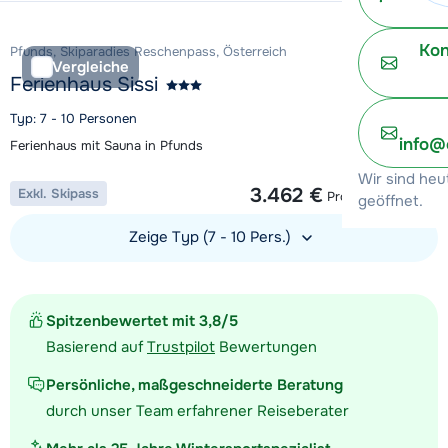
Kon
Pfunds, Skiparadies Reschenpass, Österreich
Vergleiche
Ferienhaus Sissi
Typ: 7 - 10 Personen
info@
Ferienhaus mit Sauna in Pfunds
1 Woche ab
Wir sind heu
3.462 €
Exkl. Skipass
Pro Unterkunft
geöffnet.
Zeige Typ (7 - 10 Pers.)
Unterkunft ansehen
Spitzenbewertet mit 3,8/5
Basierend auf
Trustpilot
Bewertungen
Persönliche, maßgeschneiderte Beratung
durch unser Team erfahrener Reiseberater