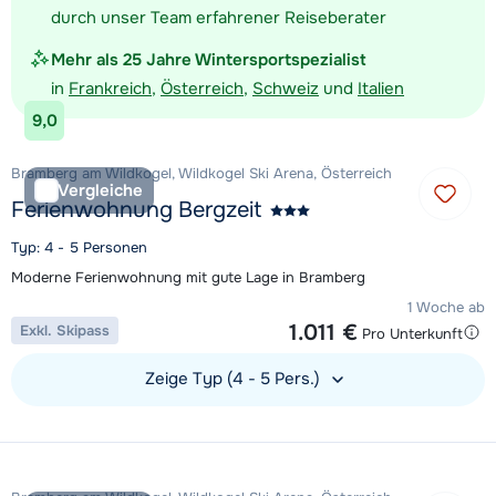
durch unser Team erfahrener Reiseberater
Mehr als 25 Jahre Wintersportspezialist
in
Frankreich
,
Österreich
,
Schweiz
und
Italien
9,0
Bramberg am Wildkogel, Wildkogel Ski Arena, Österreich
Vergleiche
Ferienwohnung Bergzeit
Typ: 4 - 5 Personen
Moderne Ferienwohnung mit gute Lage in Bramberg
1 Woche ab
1.011 €
Exkl. Skipass
Pro Unterkunft
Zeige Typ (4 - 5 Pers.)
Unterkunft ansehen