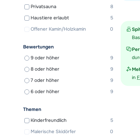
Privatsauna
8
Unterkunf
Haustiere erlaubt
5
Offener Kamin/Holzkamin
0
Spi
Bas
Bewertungen
Per
dur
9 oder höher
9
8 oder höher
9
Meh
in
F
7 oder höher
9
6 oder höher
9
Themen
Kinderfreundlich
5
Malerische Skidörfer
0