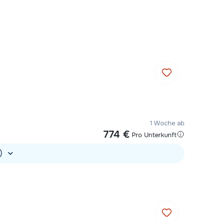
heute um 10:00 Uhr geöffnet.
Mit einem Experten chatten
Rufen Sie uns an unter 030
767598210
1 Woche ab
774 €
Pro Unterkunft
.)