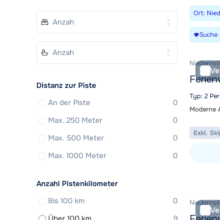
Ort: Nied
Suche 
Niedernsil
Ve
Ferien
Distanz zur Piste
Typ: 2 Pe
An der Piste
0
Moderne A
Max. 250 Meter
0
Exkl. Sk
Max. 500 Meter
0
Max. 1000 Meter
0
Unterkunf
Anzahl Pistenkilometer
Bis 100 km
0
Niedernsil
Ve
Ferien
Über 100 km
9