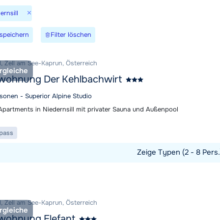
Wir sind 
×
ernsill
speichern
Filter löschen
l, Zell am See-Kaprun, Österreich
rgleiche
wohnung Der Kehlbachwirt
rsonen - Superior Alpine Studio
partments in Niedernsill mit privater Sauna und Außenpool
ipass
Zeige Typen (2 - 8 Pers
t ansehen
l, Zell am See-Kaprun, Österreich
rgleiche
wohnung Elefant