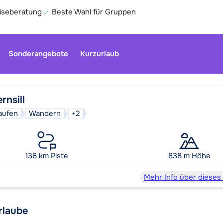
eiseberatung
Beste Wahl für Gruppen
Sonderangebote
Kurzurlaub
rnsill
aufen
Wandern
+2
Unser Kun
geschloss
Optionen 
138 km Piste
838 m Höhe
Ge
Mehr Info über dieses
rlaube