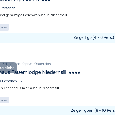
6 Personen
nd geräumige Ferienwohung in Niedernsill
ipass
Zeige Typ (4 - 6 Pers.
t ansehen
l, Zell am See-Kaprun, Österreich
rgleiche
haus Tauernlodge Niedernsill
10 Personen - 2B
s Ferienhaus mit Sauna in Niedernsill
ipass
Zeige Typen (8 - 10 Pers