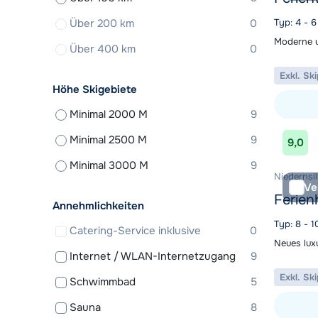
Über 200 km
0
Typ: 4 - 
Moderne u
Über 400 km
0
Exkl. Sk
Höhe Skigebiete
Minimal 2000 M
9
Unterkunf
Minimal 2500 M
9
9,0
Minimal 3000 M
9
Niedernsil
Ve
Ferien
Annehmlichkeiten
Typ: 8 - 
Catering-Service inklusive
0
Neues luxu
Internet / WLAN-Internetzugang
9
Exkl. Sk
Schwimmbad
5
Sauna
8