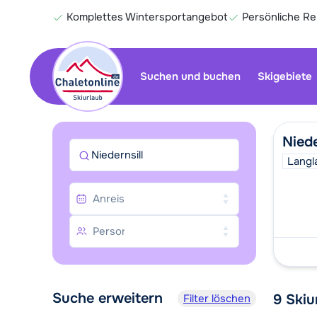
Komplettes Wintersportangebot
Persönliche R
Suchen und buchen
Skigebiete
Niede
Niedernsill
Langl
Suche erweitern
9
Skiu
Filter löschen