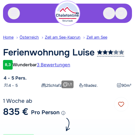
Kontakt
Gespei
Home
Österreich
Zell am See-Kaprun
Zell am See
Ferienwohnung
Luise
Wunderbar
3 Bewertungen
8,3
Kundenbewertung
4 - 5 Pers.
1
/
1
4 - 5
2
Schlafz.
1
Badez.
90
m²
1 Woche ab
835 €
Pro Person