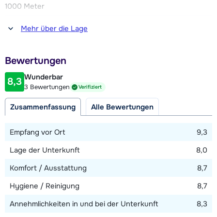
1000 Meter
Entfernung zum(r) Restaurant oder zur Bar
Mehr über die Lage
500 Meter
Entfernung zur Piste
Bewertungen
50 Meter
Wunderbar
8,3
Entfernung zum Skilift
3 Bewertungen
Verifiziert
500 Meter
Zusammenfassung
Alle Bewertungen
Entfernung zur Skibushaltestelle
10 Meter
Empfang vor Ort
9,3
Lage der Unterkunft
8,0
Karte anzeigen
Komfort / Ausstattung
8,7
Hygiene / Reinigung
8,7
Annehmlichkeiten in und bei der Unterkunft
8,3