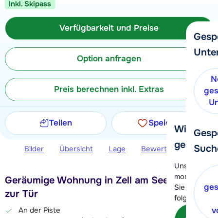
Inkl. Skipass
Verfügbarkeit und Preise
Gesp
Unte
Option anfragen
N
Preis berechnen inkl. Extras
ges
Un
Teilen
Speichern
Wir helfe
Gesp
gerne wei
Such
Bilder
Übersicht
Lage
Bewertungen
Ver
Unser Kunde
momentan le
Geräumige Wohnung in Zell am See, Ski bis
ges
Sie können 
zur Tür
folgenden O
An der Piste
v
Kon