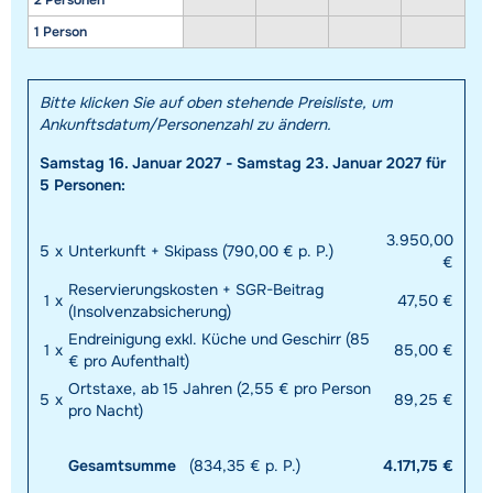
2 Personen
1 Person
Bitte klicken Sie auf oben stehende Preisliste, um
Ankunftsdatum/Personenzahl zu ändern.
Samstag 16. Januar 2027 - Samstag 23. Januar 2027 für
5 Personen:
3.950,00
5
x
Unterkunft + Skipass (790,00 € p. P.)
€
Reservierungskosten + SGR-Beitrag
1
x
47,50 €
(Insolvenzabsicherung)
Endreinigung exkl. Küche und Geschirr (85
1
x
85,00 €
€ pro Aufenthalt)
Ortstaxe, ab 15 Jahren (2,55 € pro Person
5
x
89,25 €
pro Nacht)
Gesamtsumme
(834,35 € p. P.)
4.171,75 €