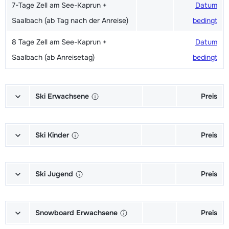
7-Tage Zell am See-Kaprun +
Datum
Saalbach (ab Tag nach der Anreise)
bedingt
8 Tage Zell am See-Kaprun +
Datum
Saalbach (ab Anreisetag)
bedingt
Ski Erwachsene
Preis
Mietpreis Ski + Skischuhe + Stöcke
236,00 €
Premium
Ski Kinder
Preis
Mietpreis Ski + Stöcke Premium
182,00 €
Leihgebühr Ski + Skischuhe +
99,00 €
Stöcke Kinder (bis einschließlich 15
Ski Jugend
Preis
Mietpreis Ski + Skischuhe + Stöcke
195,00 €
Jahre)
Economy
Leihgebühr Ski + Skischuhe +
153,00 €
Leihgebühr Ski + Stöcke Kinder (bis
78,00 €
Stöcke Economy Jugend (16 bis
Snowboard Erwachsene
Preis
Mietpreis Ski + Stöcke Economy
143,00 €
einschließlich 15 Jahre)
einschließlich 18 Jahre )