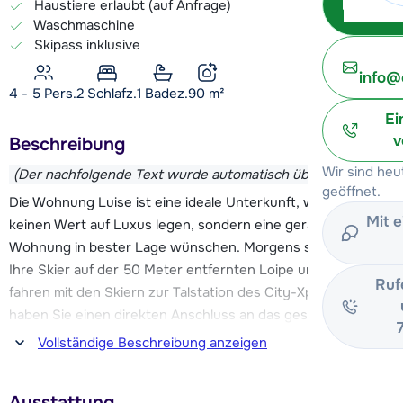
Haustiere erlaubt (auf Anfrage)
Waschmaschine
Skipass inklusive
info@
4 - 5 Pers.
2
Schlafz.
1 Badez.
90
m²
Ei
v
Beschreibung
Wir sind heu
(Der nachfolgende Text wurde automatisch übersetzt)
geöffnet.
Die Wohnung Luise ist eine ideale Unterkunft, wenn Sie
Mit 
keinen Wert auf Luxus legen, sondern eine geräumige
Wohnung in bester Lage wünschen. Morgens schnallen Sie
Ihre Skier auf der 50 Meter entfernten Loipe unter und
Ruf
fahren mit den Skiern zur Talstation des City-Xpress. Damit
haben Sie einen direkten Anschluss an das gesamte
Skigebiet von Zell am See. Möchten Sie Ihren Tag lieber
Vollständige Beschreibung anzeigen
direkt auf der Schmittenhöhe beginnen? Der kostenlose
Skibus hält direkt vor der Tür. Und am Ende des Tages
Ausstattung