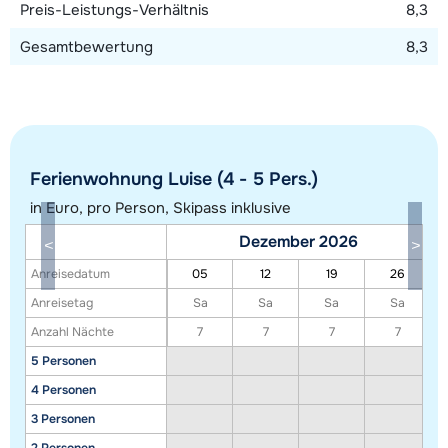
Preis-Leistungs-Verhältnis
8,3
Gesamtbewertung
8,3
Ferienwohnung Luise (4 - 5 Pers.)
in Euro, pro Person, Skipass inklusive
Dezember 2026
Alle Unterkünfte in diesem Gebiet anzeigen
Anreisedatum
05
12
19
26
Diese Karte zeigt eine Indikation der Lage unserer Unterkünfte. Die genaue
Anreisetag
Sa
Sa
Sa
Sa
Lage kann jedoch abweichen.
Anzahl Nächte
7
7
7
7
5 Personen
4 Personen
3 Personen