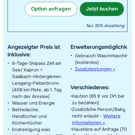
Option anfragen
Jetzt buchen
Nur 30% Anzahlung
Angezeigter Preis ist
Erweiterungsmöglichkeit
inklusive:
Gebrauch Waschmaschine
(kostenlos)
6-Tage-Skipass Zell am
Zusatzleistungen »
See/ Kaprun +
Saalbach-Hinterglemm-
Leogang-Fieberbrunn
Verschiedenes:
(408 km Piste, ab 1. Tag
Kaution (85 € vor Ort bar
nach der Anreise)
zu bezahlen)
Wasser und Energie
Zusätzliche Person/Baby
Bettwäsche,
nicht erlaubt
-
Weitere
Handtücher und
Informationen »
Küchentücher
Haustiere auf Anfrage (70
Endreinigung exkl.