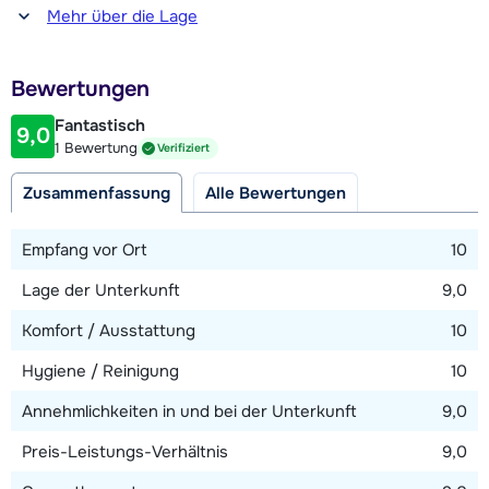
Entfernung zum(r) Restaurant oder zur Bar
Mehr über die Lage
350 Meter
Entfernung zur Piste
Bewertungen
2,4 Kilometer (über den Skilift)
Fantastisch
9,0
Entfernung zum Skilift
1 Bewertung
Verifiziert
2,4 Kilometer (Horbegrbahn)
Zusammenfassung
Alle Bewertungen
Entfernung zur Skibushaltestelle
150 Meter
Empfang vor Ort
10
Lage der Unterkunft
9,0
Karte anzeigen
Komfort / Ausstattung
10
Hygiene / Reinigung
10
Annehmlichkeiten in und bei der Unterkunft
9,0
Preis-Leistungs-Verhältnis
9,0