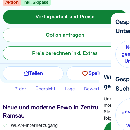
Aktion
Inkl. Skipass
Verfügbarkeit und Preise
Gesp
Unte
Option anfragen
N
Preis berechnen inkl. Extras
ges
Un
Teilen
Speichern
Wir helfe
Gesp
gerne wei
Such
Bilder
Übersicht
Lage
Bewertungen
Ver
Unser Kunde
momentan le
Neue und moderne Fewo in Zentrumsnähe in
ges
Sie können 
Ramsau
folgenden O
WLAN-Internetzugang
v
Kon