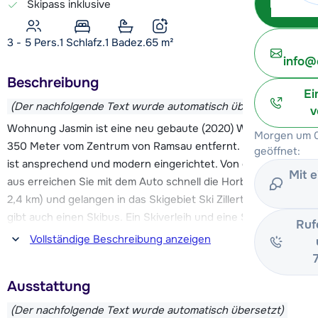
Skipass inklusive
3 - 5 Pers.
1
Schlafz.
1 Badez.
65
m²
info@
Beschreibung
Ei
(Der nachfolgende Text wurde automatisch übersetzt)
v
Wohnung Jasmin ist eine neu gebaute (2020) Wohnung ca.
Morgen um 0
350 Meter vom Zentrum von Ramsau entfernt. Die Wohnung
geöffnet:
ist ansprechend und modern eingerichtet. Von der Wohnung
Mit 
aus erreichen Sie mit dem Auto schnell die Horbergbahn (ca.
2,4 km) und gelangen in das Skigebiet Ski Zillertal 3000. Es
gibt auch einen Skibus. Ein Skiverleih und eine Skischule
Ruf
befinden sich ebenfalls an der Horbergbahn.
Vollständige Beschreibung anzeigen
Die Wohnung Jasmin verfügt über eine Terrasse, auf der Sie
Ausstattung
nach einem Tag auf der Piste die letzten Sonnenstrahlen
genießen können. Es gibt auch einen gemeinsamen
(Der nachfolgende Text wurde automatisch übersetzt)