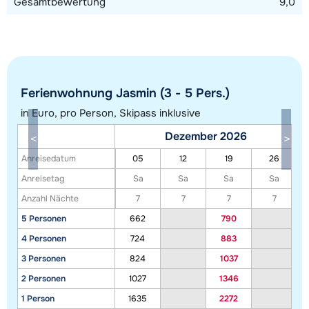
Gesamtbewertung
9,0
Ferienwohnung Jasmin (3 - 5 Pers.)
in Euro, pro Person, Skipass inklusive
Dezember 2026
Alle Unterkünfte in diesem Gebiet anzeigen
Anreisedatum
05
12
19
26
Diese Karte zeigt eine Indikation der Lage unserer Unterkünfte. Die genaue
Anreisetag
Sa
Sa
Sa
Sa
Lage kann jedoch abweichen.
Anzahl Nächte
7
7
7
7
5 Personen
662
790
4 Personen
724
883
3 Personen
824
1037
2 Personen
1027
1346
1 Person
1635
2272