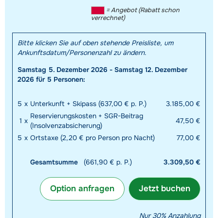
= Angebot (Rabatt schon
verrechnet)
Bitte klicken Sie auf oben stehende Preisliste, um
Ankunftsdatum/Personenzahl zu ändern.
Samstag 5. Dezember 2026 - Samstag 12. Dezember
2026 für 5 Personen:
5
x
Unterkunft + Skipass (637,00 € p. P.)
3.185,00 €
Reservierungskosten + SGR-Beitrag
1
x
47,50 €
(Insolvenzabsicherung)
5
x
Ortstaxe (2,20 € pro Person pro Nacht)
77,00 €
Gesamtsumme
(661,90 € p. P.)
3.309,50 €
Option anfragen
Jetzt buchen
Nur 30% Anzahlung