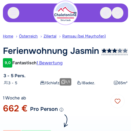
Kontakt
Gespei
Home
Österreich
Zillertal
Ramsau (bei Mayrhofen)
Ferienwohnung
Jasmin
Fantastisch
1 Bewertung
9,0
Kundenbewertung
3 - 5 Pers.
1
/
1
3 - 5
1
Schlafz.
1
Badez.
65
m²
1 Woche ab
662 €
Pro Person