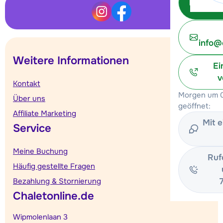
info@
Weitere Informationen
Ei
v
Kontakt
Morgen um 0
Über uns
geöffnet:
Affiliate Marketing
Mit 
Service
Meine Buchung
Ruf
Häufig gestellte Fragen
Bezahlung & Stornierung
Chaletonline.de
Wipmolenlaan 3