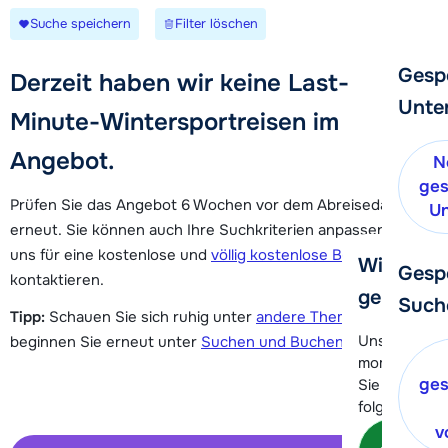
Suche speichern
Filter löschen
Gesp
Derzeit haben wir keine Last-
Unte
Minute-Wintersportreisen im
Angebot.
N
ges
Prüfen Sie das Angebot 6 Wochen vor dem Abreisedatum
Un
erneut. Sie können auch Ihre Suchkriterien anpassen oder
uns für eine kostenlose und
völlig kostenlose Beratung
Wir helfe
Gesp
kontaktieren.
gerne wei
Such
Tipp:
Schauen Sie sich ruhig unter
andere Themen
um oder
Unser Kunde
beginnen Sie erneut unter
Suchen und Buchen
.
momentan le
ges
Sie können 
folgenden O
v
Kon