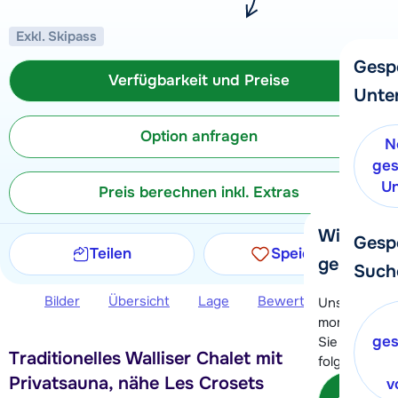
Exkl. Skipass
Gesp
Verfügbarkeit und Preise
Unte
Option anfragen
N
ges
Un
Preis berechnen inkl. Extras
Wir helfe
Gesp
Teilen
Speichern
gerne wei
Such
Bilder
Übersicht
Lage
Bewertungen
Ver
Unser Kunde
momentan le
ges
Sie können 
Traditionelles Walliser Chalet mit
folgenden O
Privatsauna, nähe Les Crosets
v
Kon