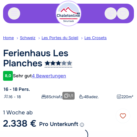
Kontakt
Gespei
Home
Schweiz
Les Portes du Soleil
Les Crosets
Ferienhaus Les
Planches
Sehr gut
4 Bewertungen
8,0
Kundenbewertung
16 - 18 Pers.
1
/
1
16 - 18
8
Schlafz.
4
Badez.
220
m²
1 Woche ab
2.338 €
Pro Unterkunft