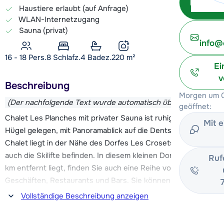
Haustiere erlaubt (auf Anfrage)
WLAN-Internetzugang
Sauna (privat)
info@
16 - 18 Pers.
8
Schlafz.
4 Badez.
220
m²
Ei
v
Beschreibung
Morgen um 0
(Der nachfolgende Text wurde automatisch übersetzt)
geöffnet:
Chalet Les Planches mit privater Sauna ist ruhig auf einem
Mit 
Hügel gelegen, mit Panoramablick auf die Dents du Midi. Das
Chalet liegt in der Nähe des Dorfes Les Crosets, wo sich
auch die Skilifte befinden. In diesem kleinen Dorf, das ca. 3,5
Ruf
km entfernt liegt, finden Sie auch eine Reihe von
Geschäften, Restaurants und Bars. Sie können auch den
Skilift von Champoussin nehmen, der ca. 4,5 km entfernt ist.
Vollständige Beschreibung anzeigen
Der Skibus fährt 250 m vom Chalet Les Planches entfernt
ab.