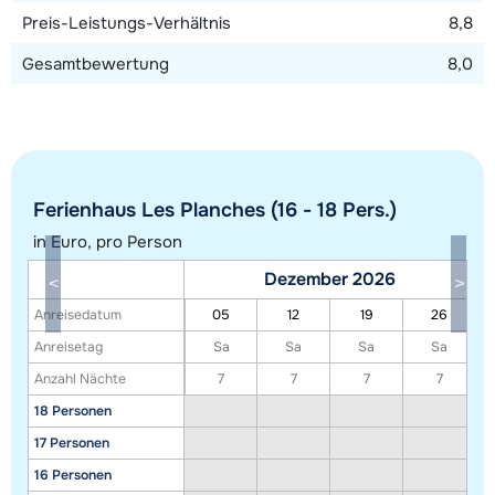
Preis-Leistungs-Verhältnis
8,8
Gesamtbewertung
8,0
Ferienhaus Les Planches (16 - 18 Pers.)
in Euro, pro Person
Dezember 2026
Alle Unterkünfte in diesem Gebiet anzeigen
Anreisedatum
05
12
19
26
Diese Karte zeigt eine Indikation der Lage unserer Unterkünfte. Die genaue
Anreisetag
Sa
Sa
Sa
Sa
Lage kann jedoch abweichen.
Anzahl Nächte
7
7
7
7
18 Personen
17 Personen
16 Personen