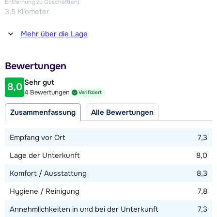
suite mit Schlafzimmer), zwei mit Dusche und WC und eines
Entfernung zu Geschäft(en)
3,5 Kilometer
mit zwei Duschen. Drei separate Toiletten.
Entfernung zum(r) Restaurant oder zur Bar
Mehr über die Lage
3,5 Kilometer
Entfernung zur Piste
Bewertungen
3,5 Kilometer
Sehr gut
8,0
Entfernung zum Skilift
4 Bewertungen
Verifiziert
3,5 Kilometer (Les Crosets)
Zusammenfassung
Alle Bewertungen
Entfernung zur Skibushaltestelle
250 Meter
Empfang vor Ort
7,3
Lage der Unterkunft
8,0
Karte anzeigen
Komfort / Ausstattung
8,3
Hygiene / Reinigung
7,8
Annehmlichkeiten in und bei der Unterkunft
7,3