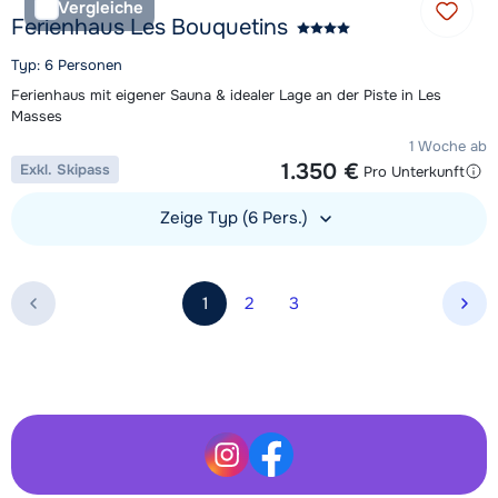
Vergleiche
Ferienhaus Les Bouquetins
Typ: 6 Personen
Ferienhaus mit eigener Sauna & idealer Lage an der Piste in Les
Masses
1 Woche ab
1.350 €
Exkl. Skipass
Pro Unterkunft
Zeige Typ (6 Pers.)
Unterkunft ansehen
1
2
3
näc