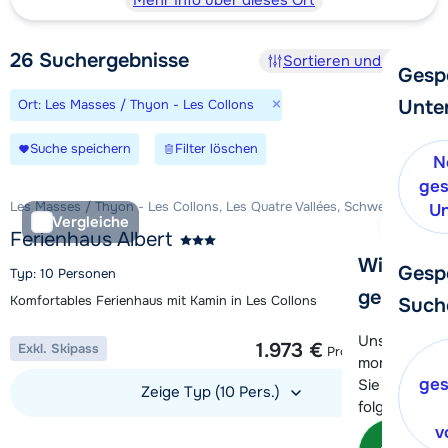
Mehr Info über dieses Ort
26
Suchergebnisse
Sortieren und Filtern
Gesp
×
Unte
Ort: Les Masses / Thyon - Les Collons
Suche speichern
Filter löschen
N
ges
Les Masses / Thyon - Les Collons, Les Quatre Vallées, Schweiz
Un
Vergleiche
Ferienhaus Albert
Wir helfe
Gesp
Typ: 10 Personen
gerne wei
Komfortables Ferienhaus mit Kamin in Les Collons
Such
1 Woche ab
Unser Kunde
1.973 €
Exkl. Skipass
Pro Unterkunft
momentan le
ges
Sie können 
Zeige Typ (10 Pers.)
folgenden O
v
Unterkunft ansehen
Kon