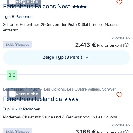
Vergleiche
Ferienhaus Falcons Nest
Typ: 8 Personen
Schönes Ferienhaus,250m von der Piste & Skilift in Les Masses
entfernt
1 Woche ab
2.413 €
Exkl. Skipass
Pro Unterkunft
Zeige Typ (8 Pers.)
Unterkunft ansehen
8,0
Les Masses / Thyon - Les Collons, Les Quatre Vallées, Schweiz
Vergleiche
Ferienhaus Icelandica
Typ: 8 - 12 Personen
Modernes Chalet mit Sauna und Außenwhirlpool in Les Collons
1 Woche ab
3.168 €
Exkl. Skipass
Pro Unterkunft