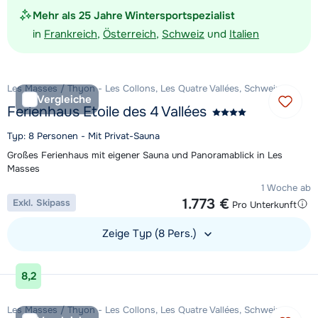
Mehr als 25 Jahre Wintersportspezialist
in
Frankreich
,
Österreich
,
Schweiz
und
Italien
Les Masses / Thyon - Les Collons, Les Quatre Vallées, Schweiz
Vergleiche
Ferienhaus Etoile des 4 Vallées
Typ: 8 Personen - Mit Privat-Sauna
Großes Ferienhaus mit eigener Sauna und Panoramablick in Les
Masses
1 Woche ab
1.773 €
Exkl. Skipass
Pro Unterkunft
Zeige Typ (8 Pers.)
Unterkunft ansehen
8,2
Les Masses / Thyon - Les Collons, Les Quatre Vallées, Schweiz