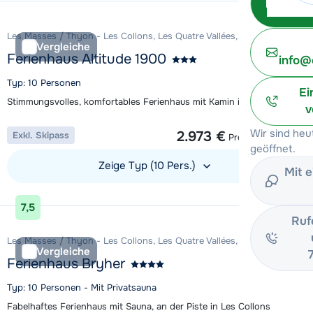
Les Masses / Thyon - Les Collons, Les Quatre Vallées, Schweiz
Vergleiche
Ferienhaus Altitude 1900
info@
Typ: 10 Personen
Ei
Stimmungsvolles, komfortables Ferienhaus mit Kamin in Les Collons
v
1 Woche ab
Wir sind he
2.973 €
Exkl. Skipass
Pro Unterkunft
geöffnet.
Zeige Typ (10 Pers.)
Mit 
Unterkunft ansehen
7,5
Ruf
Les Masses / Thyon - Les Collons, Les Quatre Vallées, Schweiz
Vergleiche
Ferienhaus Bryher
Typ: 10 Personen - Mit Privatsauna
Fabelhaftes Ferienhaus mit Sauna, an der Piste in Les Collons