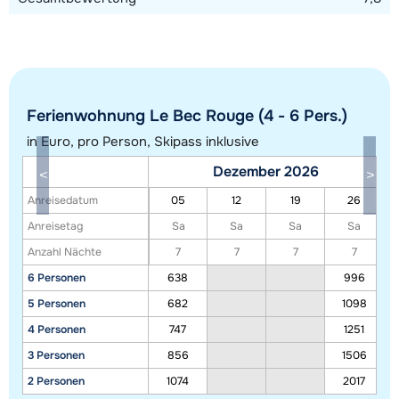
Ferienwohnung Le Bec Rouge (4 - 6 Pers.)
Alle Unterkünfte in diesem Gebiet anzeigen
in Euro, pro Person, Skipass inklusive
Diese Karte zeigt eine Indikation der Lage unserer Unterkünfte. Die genaue
Dezember 2026
Lage kann jedoch abweichen.
Anreisedatum
05
12
19
26
Anreisetag
Sa
Sa
Sa
Sa
Anzahl Nächte
7
7
7
7
6 Personen
638
996
5 Personen
682
1098
4 Personen
747
1251
3 Personen
856
1506
2 Personen
1074
2017