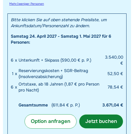
Mehr/weniger Personen
Bitte klicken Sie auf oben stehende Preisliste, um
Ankunftsdatum/Personenzahl zu ändern.
Samstag 24. April 2027 - Samstag 1. Mai 2027 für 6
Personen:
3.540,00
6
x
Unterkunft + Skipass (590,00 € p. P.)
€
Reservierungskosten + SGR-Beitrag
1
x
52,50 €
(Insolvenzabsicherung)
Ortstaxe, ab 18 Jahren (1,87 € pro Person
6
x
78,54 €
pro Nacht)
Gesamtsumme
(611,84 € p. P.)
3.671,04 €
Option anfragen
Jetzt buchen