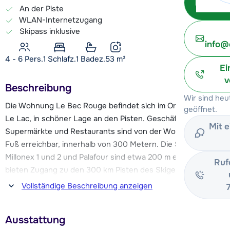
An der Piste
WLAN-Internetzugang
Skipass inklusive
info@
4 - 6 Pers.
1
Schlafz.
1 Badez.
53
m²
Ei
v
Beschreibung
Wir sind heu
Die Wohnung Le Bec Rouge befindet sich im Ortsteil Tignes
geöffnet.
Le Lac, in schöner Lage an den Pisten. Geschäfte,
Mit 
Supermärkte und Restaurants sind von der Wohnung aus zu
Fuß erreichbar, innerhalb von 300 Metern. Die Skilifte
Millonex 1 und 2 und Palafour sind etwa 200 m entfernt und
Ruf
bieten Zugang zu den 300 km Pisten des Skigebiets Tignes
- Val d'Isère. Eine Skischule befindet sich 200 m von der
Vollständige Beschreibung anzeigen
Wohnung entfernt.
Ausstattung
Le Bec Rouge ist eine einfach, aber schön eingerichtete