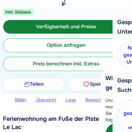
Inkl. Skipass
Gesp
Verfügbarkeit und Preise
Unte
Option anfragen
N
ges
Un
Preis berechnen inkl. Extras
Wir helfe
Gesp
Teilen
Speichern
gerne wei
Such
Bilder
Übersicht
Lage
Bewertungen
Ver
Unser Kunde
momentan le
ges
Sie können 
Ferienwohnung am Fuße der Piste in Tignes
folgenden O
Le Lac
v
Kon