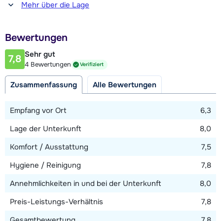
Entfernung zum(r) Restaurant oder zur Bar
Mehr über die Lage
200 Meter
Entfernung zur Piste
Bewertungen
200 Meter
Sehr gut
7,8
Entfernung zum Skilift
4 Bewertungen
Verifiziert
200 Meter (Millonex / Palafour)
Zusammenfassung
Alle Bewertungen
Karte anzeigen
Empfang vor Ort
6,3
Lage der Unterkunft
8,0
Komfort / Ausstattung
7,5
Hygiene / Reinigung
7,8
Annehmlichkeiten in und bei der Unterkunft
8,0
Preis-Leistungs-Verhältnis
7,8
Gesamtbewertung
7,8