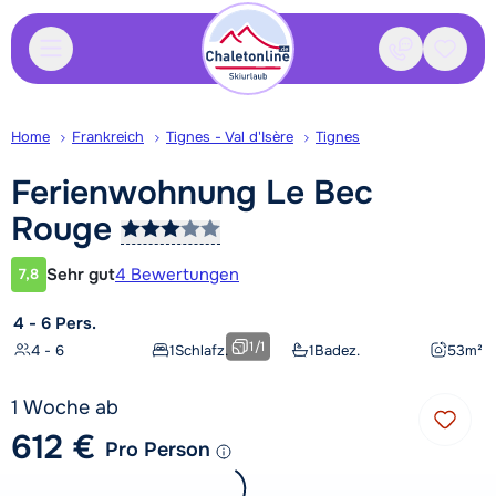
Kontakt
Gespei
Home
Frankreich
Tignes - Val d'Isère
Tignes
Ferienwohnung Le Bec
Rouge
Sehr gut
4 Bewertungen
7,8
Kundenbewertung
4 - 6 Pers.
1
/
1
4 - 6
1
Schlafz.
1
Badez.
53
m²
1 Woche ab
612 €
Pro Person