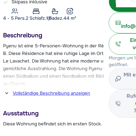
Skipass inklusive
4 - 5 Pers.
2
Schlafz.
1 Badez.
44
m²
info@
Beschreibung
Ei
Pyenu ist eine 5-Personen-Wohnung in der Résidence 2100
v
B. Diese Résidence hat eine ruhige Lage im Ortsteil Tignes
Morgen um 1
Le Lavachet. Die Wohnung hat eine moderne und
geöffnet:
gemütliche Ausstrahlung. Die Wohnung Pyenu verfügt über
Mit 
einen Südbalkon und einen Nordbalkon mit Blick auf den Lac
du Chevril.
Vollständige Beschreibung anzeigen
Ruf
Die Pisten und die Sessellifte Chaudannes und Pâquis sind
von der Wohnung aus zu Fuß etwa 250 m entfernt. Diese
Ausstattung
Lifte ermöglichen Ihnen den Zugang zum schneesicheren
und modernen Skigebiet Tignes - Val d'Isère, das 300 km
Diese Wohnung befindet sich im ersten Stock.
abwechslungsreiche Pisten bietet. Etwa 150 Meter von der