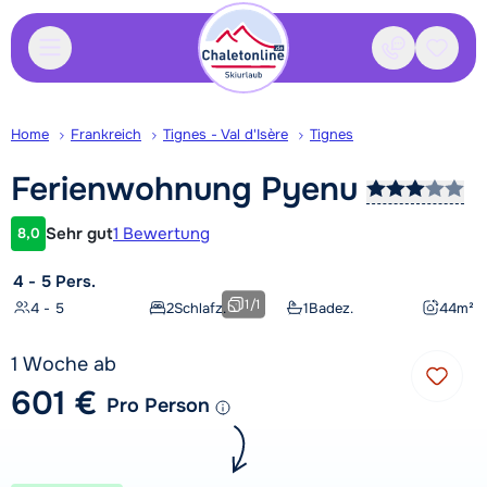
Kontakt
Gespei
Home
Frankreich
Tignes - Val d'Isère
Tignes
Ferienwohnung
Pyenu
Sehr gut
1 Bewertung
8,0
Kundenbewertung
4 - 5 Pers.
1
/
1
4 - 5
2
Schlafz.
1
Badez.
44
m²
1 Woche ab
601 €
Pro Person