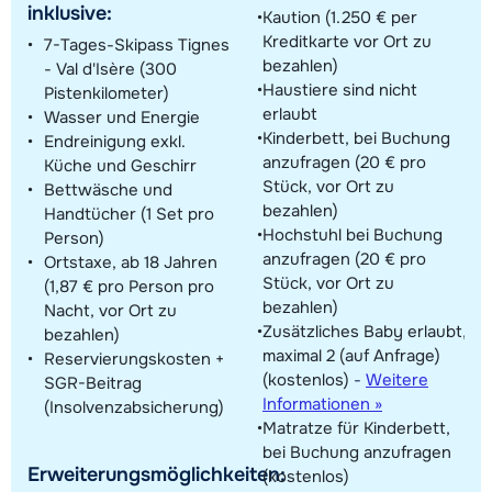
inklusive:
Kaution (1.250 € per
Kreditkarte vor Ort zu
7-Tages-Skipass Tignes
bezahlen)
- Val d'Isère (300
Haustiere sind nicht
Pistenkilometer)
erlaubt
Wasser und Energie
Kinderbett, bei Buchung
Endreinigung exkl.
anzufragen (20 € pro
Küche und Geschirr
Stück, vor Ort zu
Bettwäsche und
bezahlen)
Handtücher (1 Set pro
Hochstuhl bei Buchung
Person)
anzufragen (20 € pro
Ortstaxe, ab 18 Jahren
Stück, vor Ort zu
(1,87 € pro Person pro
bezahlen)
Nacht, vor Ort zu
Zusätzliches Baby erlaubt,
bezahlen)
maximal 2 (auf Anfrage)
Reservierungskosten +
(kostenlos)
-
Weitere
SGR-Beitrag
Informationen »
(Insolvenzabsicherung)
Matratze für Kinderbett,
bei Buchung anzufragen
Erweiterungsmöglichkeiten:
(kostenlos)