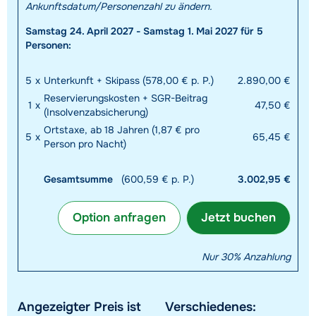
Ankunftsdatum/Personenzahl zu ändern.
Samstag 24. April 2027 - Samstag 1. Mai 2027 für 5
Personen:
5
x
Unterkunft + Skipass (578,00 € p. P.)
2.890,00 €
Reservierungskosten + SGR-Beitrag
1
x
47,50 €
(Insolvenzabsicherung)
Ortstaxe, ab 18 Jahren (1,87 € pro
5
x
65,45 €
Person pro Nacht)
Gesamtsumme
(600,59 € p. P.)
3.002,95 €
Option anfragen
Jetzt buchen
Nur 30% Anzahlung
Angezeigter Preis ist
Verschiedenes: