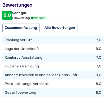
Entfernung zur Piste
Bewertungen
250 Meter
Sehr gut
8,0
Entfernung zum Skilift
1 Bewertung
Verifiziert
250 Meter (Chaudannes / Pâquis)
Zusammenfassung
Alle Bewertungen
Entfernung zur Skibushaltestelle
150 Meter
Empfang vor Ort
7,0
Lage der Unterkunft
9,0
Karte anzeigen
Komfort / Ausstattung
7,0
Hygiene / Reinigung
7,0
Annehmlichkeiten in und bei der Unterkunft
9,0
Preis-Leistungs-Verhältnis
8,0
Gesamtbewertung
8,0