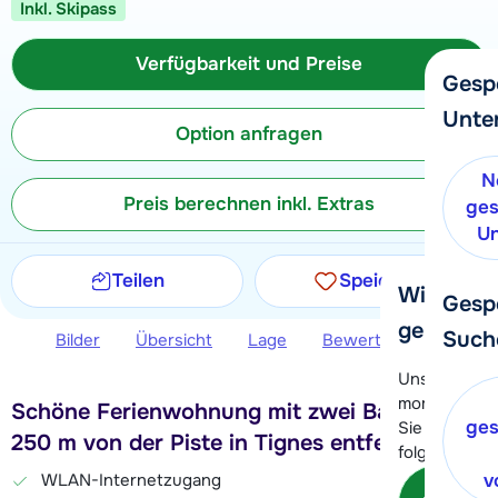
Inkl. Skipass
Verfügbarkeit und Preise
Gesp
Unte
Option anfragen
N
Preis berechnen inkl. Extras
ges
Un
Teilen
Speichern
Wir helfe
Gesp
gerne wei
Such
Bilder
Übersicht
Lage
Bewertungen
Ver
Unser Kunde
momentan le
Schöne Ferienwohnung mit zwei Balkonen,
ges
Sie können 
250 m von der Piste in Tignes entfernt
folgenden O
WLAN-Internetzugang
v
Kon