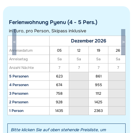
Ferienwohnung Pyenu (4 - 5 Pers.)
in Euro, pro Person, Skipass inklusive
Dezember 2026
Alle Unterkünfte in diesem Gebiet anzeigen
Anreisedatum
05
12
19
26
Diese Karte zeigt eine Indikation der Lage unserer Unterkünfte. Die genaue
Anreisetag
Sa
Sa
Sa
Sa
Lage kann jedoch abweichen.
Anzahl Nächte
7
7
7
7
5 Personen
623
861
4 Personen
674
955
3 Personen
758
1112
2 Personen
928
1425
1 Person
1435
2363
Bitte klicken Sie auf oben stehende Preisliste, um