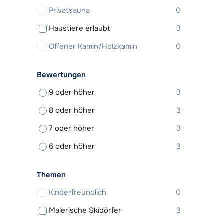
Privatsauna
0
Haustiere erlaubt
3
Offener Kamin/Holzkamin
0
Bewertungen
9 oder höher
3
8 oder höher
3
7 oder höher
3
6 oder höher
3
Themen
Kinderfreundlich
0
Malerische Skidörfer
3