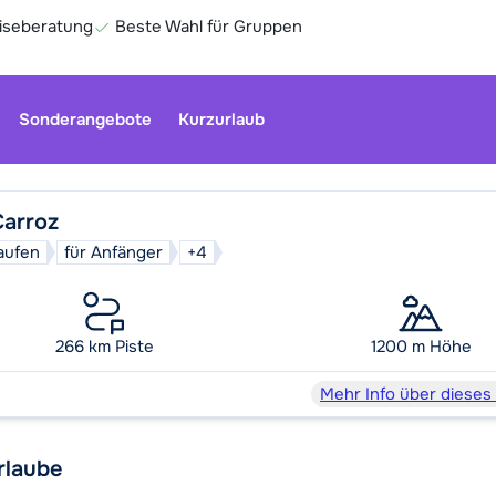
eiseberatung
Beste Wahl für Gruppen
Sonderangebote
Kurzurlaub
Carroz
aufen
für Anfänger
+4
266 km Piste
1200 m Höhe
Ge
Mehr Info über dieses
rlaube