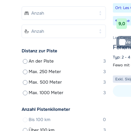
Ort: Les
Suche 
9,0
Les Carro
Ve
Ferie
Distanz zur Piste
Typ: 2 - 
An der Piste
3
Fewo mit 
Max. 250 Meter
3
Exkl. Sk
Max. 500 Meter
3
Max. 1000 Meter
3
Unterkunf
Anzahl Pistenkilometer
Bis 100 km
0
Über 100 km
3