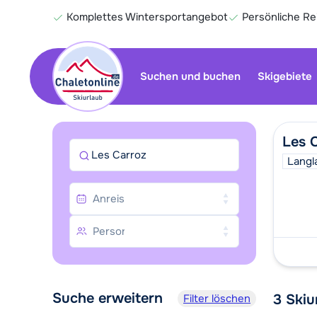
Komplettes Wintersportangebot
Persönliche R
Suchen und buchen
Skigebiete
Les 
Les Carroz
Langl
Suche erweitern
3
Skiu
Filter löschen