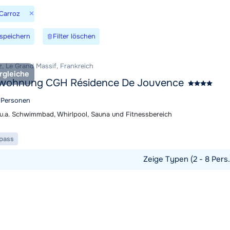
Wir sind 
×
 Carroz
speichern
Filter löschen
z, Le Grand Massif, Frankreich
rgleiche
nwohnung CGH Résidence De Jouvence
4 Personen
u.a. Schwimmbad, Whirlpool, Sauna und Fitnessbereich
ipass
Zeige Typen (2 - 8 Pers
t ansehen