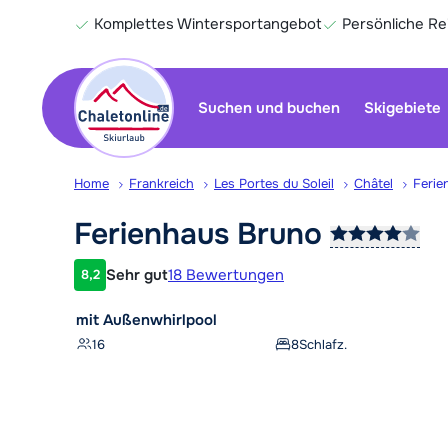
Komplettes Wintersportangebot
Persönliche R
Suchen und buchen
Skigebiete
Home
Frankreich
Les Portes du Soleil
Châtel
Ferie
Ferienhaus
Bruno
Sehr gut
18 Bewertungen
8,2
Kundenbewertung
mit Außenwhirlpool
16
8
Schlafz.