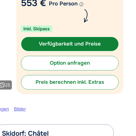
553 €
Pro Person
Mail an info@chaletonline.de
eute bis 17:30 Uhr geöffnet.
Inkl. Skipass
Verfügbarkeit und Preise
Option anfragen
Preis berechnen inkl. Extras
25
ngen
Bilder
Skidorf: Châtel