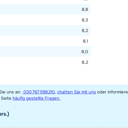
8,8
8,3
8,2
8,1
8,0
8,2
Sie uns an:
030 767 598 210
,
chatten Sie mit uns
oder informiere
Seite
häufig gestellte Fragen.
rs.)