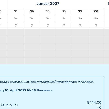
Januar 2027
6
02
09
16
23
30
06
a
Sa
Sa
Sa
Sa
Sa
Sa
7
7
7
7
7
7
7
hende Preisliste, um Ankunftsdatum/Personenzahl zu ändern.
g 10. April 2027 für 16 Personen:
8.144,00
00 € p. P.)
€