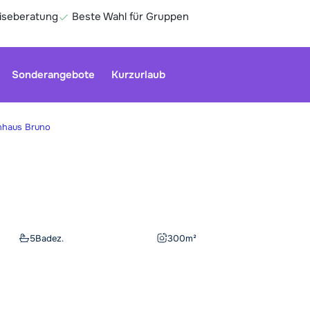
eiseberatung
Beste Wahl für Gruppen
Sonderangebote
Kurzurlaub
nhaus Bruno
Ge
5
Badez.
300
m²