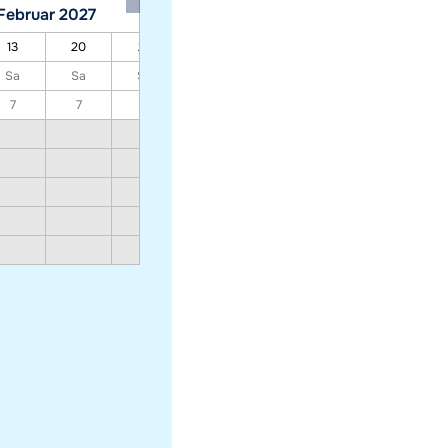
Februar 2027
März 2027
13
20
27
06
13
20
27
Sa
Sa
Sa
Sa
Sa
Sa
Sa
7
7
7
7
7
7
7