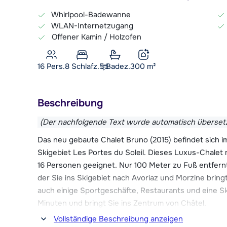
Whirlpool-Badewanne
WLAN-Internetzugang
Offener Kamin / Holzofen
16 Pers.
8
Schlafz.
5 Badez.
300
m²
Beschreibung
(Der nachfolgende Text wurde automatisch überset
Das neu gebaute Chalet Bruno (2015) befindet sich im
Skigebiet Les Portes du Soleil. Dieses Luxus-Chalet 
16 Personen geeignet. Nur 100 Meter zu Fuß entfernt 
der Sie ins Skigebiet nach Avoriaz und Morzine bringt
auch einige Sportgeschäfte, Restaurants und eine Ski
Minuten und bringt Sie ins Zentrum von Châtel.
Vollständige Beschreibung anzeigen