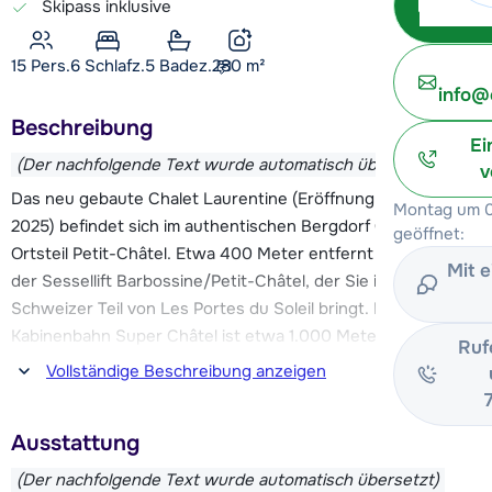
Skipass inklusive
15 Pers.
6
Schlafz.
5 Badez.
280
m²
info@
Beschreibung
Ei
(Der nachfolgende Text wurde automatisch übersetzt)
v
Das neu gebaute Chalet Laurentine (Eröffnung im Dezember
Montag um 0
2025) befindet sich im authentischen Bergdorf Châtel, im
geöffnet:
Ortsteil Petit-Châtel. Etwa 400 Meter entfernt befindet sich
Mit 
der Sessellift Barbossine/Petit-Châtel, der Sie in den
Schweizer Teil von Les Portes du Soleil bringt. Die
Kabinenbahn Super Châtel ist etwa 1.000 Meter entfernt.
Ruf
Vom Super-Châtel-Gebiet aus können Sie zwei Sessellifte
Vollständige Beschreibung anzeigen
erreichen, den Linga-Sessellift und den Pré-la-Joux-
Sessellift (beide in Richtung Avoriaz/Morzine). Der Skibus
Ausstattung
fährt etwa 80 Meter vom Chalet entfernt ab und verkehrt
etwa alle 20 Minuten.
(Der nachfolgende Text wurde automatisch übersetzt)