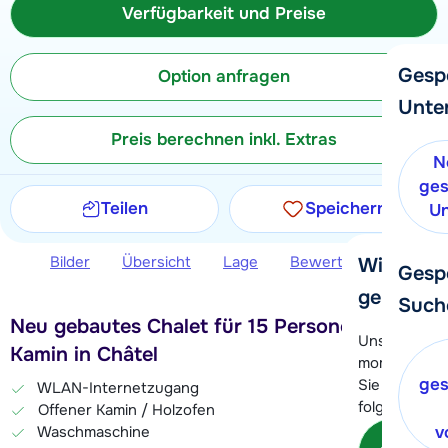
Verfügbarkeit und Preise
Gesp
Option anfragen
Unte
Preis berechnen inkl. Extras
N
ges
Teilen
Speichern
Un
Bilder
Übersicht
Lage
Bewertungen
Ver
Wir helfe
Gesp
gerne wei
Such
Neu gebautes Chalet für 15 Personen mit
Unser Kunde
Kamin in Châtel
momentan le
ges
Sie können 
WLAN-Internetzugang
folgenden O
Offener Kamin / Holzofen
v
Waschmaschine
Kon