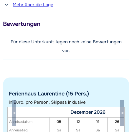
Entfernung zum(r) Restaurant oder zur Bar
Mehr über die Lage
Schlafzimmer hat drei Einzelbetten (von denen zwei zu
1000 Meter
einem Doppelbett zusammengestellt werden können).
Entfernung zur Piste
Separates Bad mit Badewanne, Haartrockner und Toilette.
Bewertungen
400 Meter (über Skilift)
Separate Toilette.
Entfernung zum Skilift
Für diese Unterkunft liegen noch keine Bewertungen
400 Meter
vor.
Entfernung zur Skibushaltestelle
80 Meter
Karte anzeigen
Ferienhaus Laurentine (15 Pers.)
in Euro, pro Person, Skipass inklusive
Dezember 2026
Anreisedatum
05
12
19
26
Anreisetag
Sa
Sa
Sa
Sa