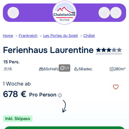
Kontakt
Gespei
Home
Frankreich
Les Portes du Soleil
Châtel
Ferienhaus
Laurentine
15 Pers.
1
/
1
15
6
Schlafz.
5
Badez.
280
m²
1 Woche ab
678 €
Pro Person
Inkl. Skipass