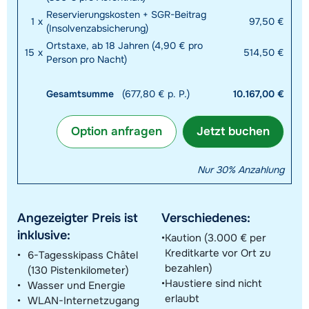
Reservierungskosten + SGR-Beitrag
1
x
97,50 €
(Insolvenzabsicherung)
Ortstaxe, ab 18 Jahren (4,90 € pro
15
x
514,50 €
Person pro Nacht)
Gesamtsumme
(677,80 € p. P.)
10.167,00 €
Option anfragen
Jetzt buchen
Nur 30% Anzahlung
Angezeigter Preis ist
Verschiedenes:
inklusive:
Kaution (3.000 € per
Kreditkarte vor Ort zu
6-Tagesskipass Châtel
bezahlen)
(130 Pistenkilometer)
Haustiere sind nicht
Wasser und Energie
erlaubt
WLAN-Internetzugang