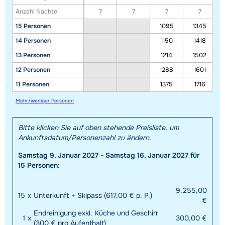
Anzahl Nächte
7
7
7
7
15 Personen
1095
1345
14 Personen
1150
1418
13 Personen
1214
1502
12 Personen
1288
1601
11 Personen
1375
1716
Alle Unterkünfte in diesem Gebiet anzeigen
Mehr/weniger Personen
Diese Karte zeigt eine Indikation der Lage unserer Unterkünfte. Die genaue
Bitte klicken Sie auf oben stehende Preisliste, um
Lage kann jedoch abweichen.
Ankunftsdatum/Personenzahl zu ändern.
Samstag 9. Januar 2027 - Samstag 16. Januar 2027 für
15 Personen:
9.255,00
15
x
Unterkunft + Skipass (617,00 € p. P.)
€
Endreinigung exkl. Küche und Geschirr
1
x
300,00 €
(300 € pro Aufenthalt)