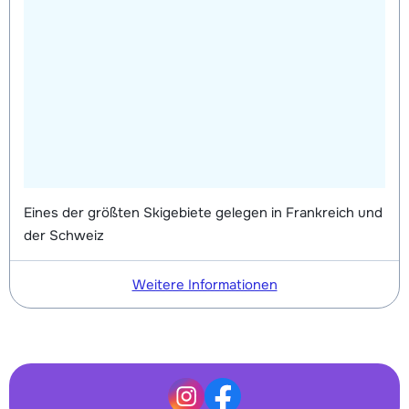
Tage)
bedingt
Tage)
bedingt
Skischuhe Silber (Evolution) (8
Datum
Mini Kid Schi + Stöcke (8 Tage)
Datum
Tage)
bedingt
bedingt
Mini Kinderschuhe (8 Tage)
Datum
bedingt
Eines der größten Skigebiete gelegen in Frankreich und
der Schweiz
Weitere Informationen