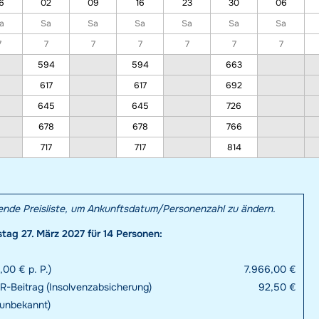
6
02
09
16
23
30
06
a
Sa
Sa
Sa
Sa
Sa
Sa
7
7
7
7
7
7
7
594
594
663
617
617
692
645
645
726
678
678
766
717
717
814
hende Preisliste, um Ankunftsdatum/Personenzahl zu ändern.
ag 27. März 2027 für 14 Personen:
00 € p. P.)
7.966,00 €
R-Beitrag (Insolvenzabsicherung)
92,50 €
 unbekannt)