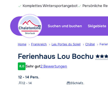
Komplettes Wintersportangebot
Persönliche R
Suchen und buchen
Skigebiete
Home
Frankreich
Les Portes du Soleil
Châtel
Ferie
Ferienhaus Lou
Bochu
Sehr gut
2 Bewertungen
8,0
Kundenbewertung
12 - 14 Pers.
12 - 14
5
Schlafz.