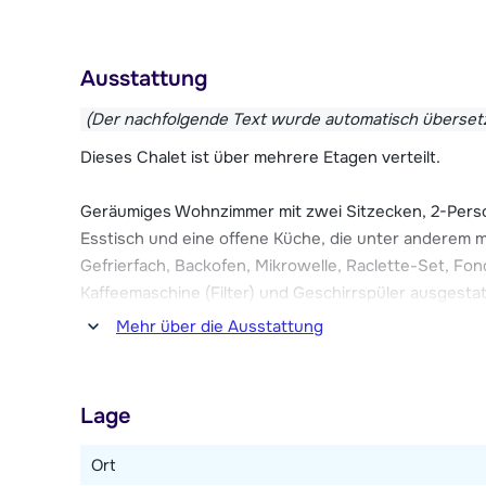
Im Zentrum von Châtel gibt es viele gemütliche Rest
Geschäfte und Sportgeschäfte mit Skiverleih. Zu den
mehrere Skischulen, eine Kinderbetreuung und ein 
Ausstattung
Das Chalet Lou Bochu ist ein gemütliches Chalet, das 
(Der nachfolgende Text wurde automatisch überset
Wohnzimmer befindet sich ein Kamin und es gibt kos
Dieses Chalet ist über mehrere Etagen verteilt.
Parkplatz für fünf Autos.
Geräumiges Wohnzimmer mit zwei Sitzecken, 2-Perso
Jugendgruppen sind in diesem Chalet nicht erlaubt.
Esstisch und eine offene Küche, die unter anderem m
Gefrierfach, Backofen, Mikrowelle, Raclette-Set, Fo
Kaffeemaschine (Filter) und Geschirrspüler ausgest
über eine Waschmaschine und einen Trockner, kostenl
Mehr über die Ausstattung
Terrasse mit Gartenmöbeln.
Fünf Schlafzimmer, davon vier mit je einem Doppelb
Lage
Etagenbetten. Zwei Bäder, jeweils mit Dusche. Zwei 
Ort