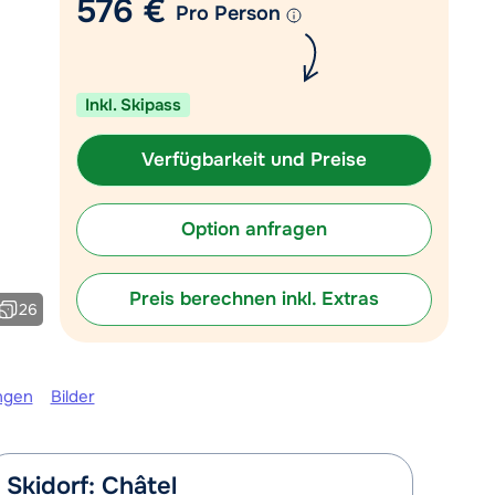
576 €
Pro Person
 09:00 Uhr wieder geöffnet:
Mit einem Experten chatten
Rufen Sie uns an unter 030
Inkl. Skipass
767598210
Verfügbarkeit und Preise
Option anfragen
Preis berechnen inkl. Extras
26
ngen
Bilder
Skidorf: Châtel