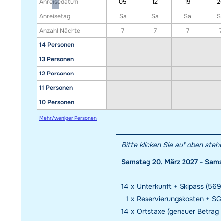
Anreisedatum
05
12
19
2
Anreisetag
Sa
Sa
Sa
S
Anzahl Nächte
7
7
7
14 Personen
13 Personen
12 Personen
11 Personen
10 Personen
Mehr/weniger Personen
Bitte klicken Sie auf oben ste
Samstag 20. März 2027 - Samst
14
x
Unterkunft + Skipass (569,
1
x
Reservierungskosten + SG
14
x
Ortstaxe (genauer Betrag