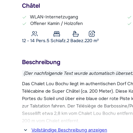
Châtel
WLAN-Internetzugang
Offener Kamin / Holzofen
12 - 14 Pers.
5
Schlafz.
2 Badez.
220
m²
Beschreibung
(Der nachfolgende Text wurde automatisch überset
Das Chalet Lou Bochu liegt im authentischen Dorf Ch
Télécabine de Super Châtel (ca. 200 Meter). Diese K
Portes du Soleil und über eine blaue oder rote Pist
zur Talstation fahren. Der Télésiège de Barbossine/Pe
Sessellift etwa 2,8 km vom Chalet Lou Bochu entfernt
200 m vom Chalet entfernt.
Vollständige Beschreibung anzeigen