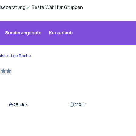
eiseberatung
Beste Wahl für Gruppen
Sonderangebote
Kurzurlaub
nhaus Lou Bochu
Unser Kun
geschloss
Optionen 
Ge
2
Badez.
220
m²