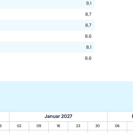
9,1
8,7
8,7
8,6
8,1
8,6
Januar 2027
6
02
09
16
23
30
06