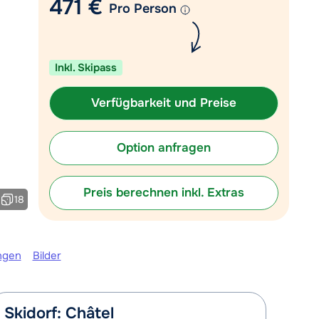
471 €
Pro Person
heute um 09:00 Uhr geöffnet.
Mit einem Experten chatten
Rufen Sie uns an unter 030
Inkl. Skipass
767598210
Verfügbarkeit und Preise
Option anfragen
Preis berechnen inkl. Extras
18
ngen
Bilder
Skidorf: Châtel