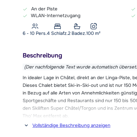
An der Piste
WLAN-Internetzugang
6 - 10 Pers.
4
Schlafz.
2 Badez.
100
m²
Beschreibung
(Der nachfolgende Text wurde automatisch überset
In idealer Lage in Châtel, direkt an der Linga-Piste,
Dieses Chalet bietet Ski-in-Ski-out und ist nur 150 Me
in Bezug auf alle Arten von Annehmlichkeiten günsti
Sportgeschäfte und Restaurants sind nur 150 bis 50
den Skiliften Super Châtel/Torgon und ins Zentrum v
Tho' Max entfernt ab.
Vollständige Beschreibung anzeigen
Châtel ist ein gemütliches Bergdorf mit einer große