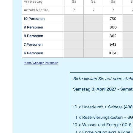
Anreisetag
Sa
Sa
Sa
S
Anzahl Nächte
7
7
7
10 Personen
750
9 Personen
800
8 Personen
862
7 Personen
943
6 Personen
1050
Mehr/weniger Personen
Bitte klicken Sie auf oben ste
Samstag 3. April 2027 - Samsta
10
x
Unterkunft + Skipass (438,
1
x
Reservierungskosten + SG
10
x
Wasser und Energie (10 € 
1
x
Endreinigung exkl. Küche u