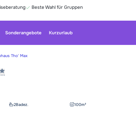
eiseberatung
Beste Wahl für Gruppen
Sonderangebote
Kurzurlaub
nhaus Tho' Max
Unser Kun
geschloss
Optionen 
Ge
2
Badez.
100
m²