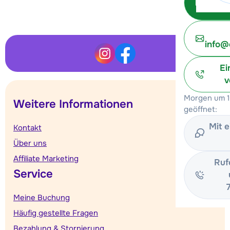
Unterkunft ansehen
info@
Ei
v
Morgen um 1
Weitere Informationen
geöffnet:
Mit 
Kontakt
Über uns
Affiliate Marketing
Ruf
Service
Meine Buchung
Häufig gestellte Fragen
Bezahlung & Stornierung