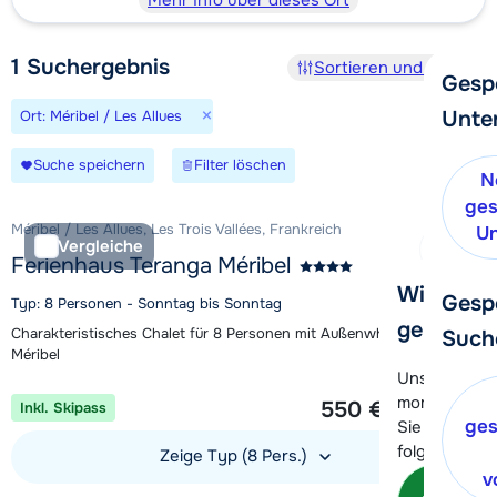
Mehr Info über dieses Ort
1
Suchergebnis
Sortieren und Filtern
Gesp
×
Unte
Ort: Méribel / Les Allues
Suche speichern
Filter löschen
N
ges
Méribel / Les Allues, Les Trois Vallées, Frankreich
Un
Vergleiche
Ferienhaus Teranga Méribel
Wir helfe
Gesp
Typ: 8 Personen - Sonntag bis Sonntag
gerne wei
Charakteristisches Chalet für 8 Personen mit Außenwhirlpool in
Such
Méribel
Unser Kunde
1 Woche ab
momentan le
550 €
Inkl. Skipass
Pro Person
ges
Sie können 
folgenden O
Zeige Typ (8 Pers.)
v
Kon