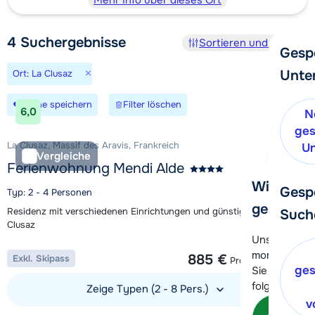
Mehr Info über dieses Ort
4
Suchergebnisse
Sortieren und Filtern
Gesp
×
Unte
Ort: La Clusaz
Suche speichern
Filter löschen
6,0
N
ges
La Clusaz, Massif des Aravis, Frankreich
Un
Vergleiche
Ferienwohnung Mendi Alde
Wir helfe
Gesp
Typ: 2 - 4 Personen
gerne wei
Residenz mit verschiedenen Einrichtungen und günstiger Lage in La
Such
Clusaz
Unser Kunde
1 Woche ab
momentan le
885 €
Exkl. Skipass
Pro Unterkunft
ges
Sie können 
folgenden O
Zeige Typen (2 - 8 Pers.)
v
Kon