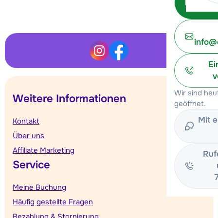
Unterkunft ansehen
info@
Ei
v
Wir sind heu
Weitere Informationen
geöffnet.
Mit 
Kontakt
Über uns
Affiliate Marketing
Ruf
Service
Meine Buchung
Häufig gestellte Fragen
Bezahlung & Stornierung