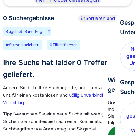
Mehr Info über dieses Region
0
Suchergebnisse
Sortieren und Filtern
Gesp
×
Unte
Skigebiet: Saint Foy
Suche speichern
Filter löschen
N
ges
Ihre Suche hat leider 0 Treffer
Un
geliefert.
Wir helfe
Gesp
Ändern Sie bitte Ihre Suchbegriffe, oder kontaktieren Sie
gerne wei
Such
uns für einen kostenlosen und
völlig unverbindlichen
Vorschlag.
Unser Kunde
momentan le
Tipp:
Versuchen Sie eine neue Suche mit weniger Kriterien.
ges
Sie können 
Suchen Sie zum Beispiel nach einer Kombination von
folgenden O
Suchbegriffen wie Anreisetag und Skigebiet.
v
Kon