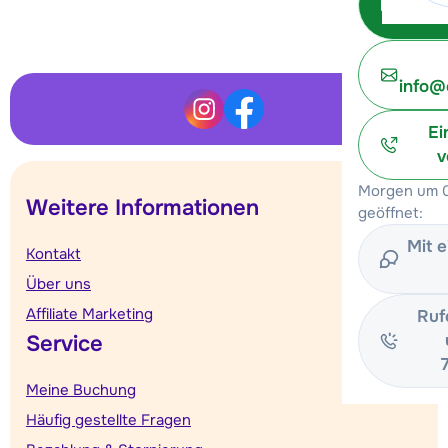
info@
Ei
v
Morgen um 0
Weitere Informationen
geöffnet:
Mit 
Kontakt
Über uns
Affiliate Marketing
Ruf
Service
Meine Buchung
Häufig gestellte Fragen