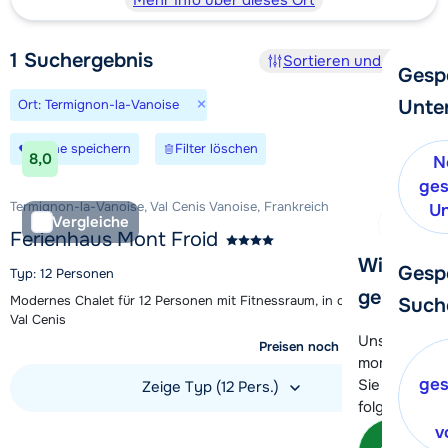
Mehr Info über dieses Ort
1
Suchergebnis
Sortieren und Filtern
Gesp
×
Unte
Ort: Termignon-la-Vanoise
Suche speichern
Filter löschen
8,0
N
ges
Termignon-la-Vanoise, Val Cenis Vanoise, Frankreich
Un
Vergleiche
Ferienhaus Mont Froid
Wir helfe
Gesp
Typ: 12 Personen
gerne wei
Modernes Chalet für 12 Personen mit Fitnessraum, in der Nähe von
Such
Val Cenis
Unser Kunde
Preisen noch nicht verfügbar
momentan le
ges
Sie können 
Zeige Typ (12 Pers.)
folgenden O
Unterkunft ansehen
v
Kon