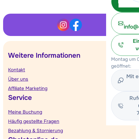
info@
Ei
v
Weitere Informationen
Montag um 0
geöffnet:
Kontakt
Mit 
Über uns
Affiliate Marketing
Service
Ruf
Meine Buchung
Häufig gestellte Fragen
Bezahlung & Stornierung