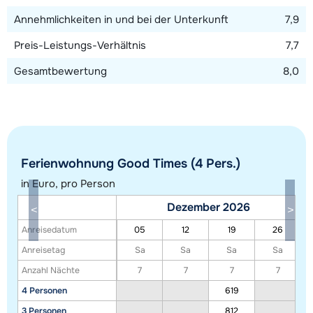
Karte anzeigen
Annehmlichkeiten in und bei der Unterkunft
7,9
Preis-Leistungs-Verhältnis
7,7
Gesamtbewertung
8,0
Ferienwohnung Good Times (4 Pers.)
in Euro, pro Person
Dezember 2026
Anreisedatum
05
12
19
26
Anreisetag
Sa
Sa
Sa
Sa
Alle Unterkünfte in diesem Gebiet anzeigen
Anzahl Nächte
7
7
7
7
4 Personen
619
Diese Karte zeigt eine Indikation der Lage unserer Unterkünfte. Die genaue
Lage kann jedoch abweichen.
3 Personen
812