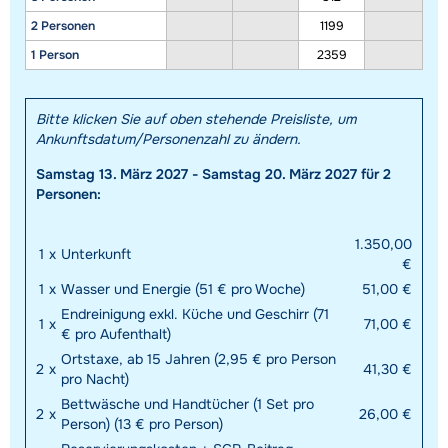
2 Personen
1199
1 Person
2359
Bitte klicken Sie auf oben stehende Preisliste, um
Ankunftsdatum/Personenzahl zu ändern.
Samstag 13. März 2027 - Samstag 20. März 2027 für 2
Personen:
1.350,00
1
x
Unterkunft
€
1
x
Wasser und Energie (51 € pro Woche)
51,00 €
Endreinigung exkl. Küche und Geschirr (71
1
x
71,00 €
€ pro Aufenthalt)
Ortstaxe, ab 15 Jahren (2,95 € pro Person
2
x
41,30 €
pro Nacht)
Bettwäsche und Handtücher (1 Set pro
2
x
26,00 €
Person) (13 € pro Person)