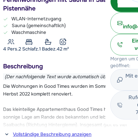
Pistennähe
WLAN-Internetzugang
Sauna (gemeinschaftlich)
info@
Waschmaschine
Ei
v
4 Pers.
2
Schlafz.
1 Badez.
42
m²
Morgen um 0
Beschreibung
geöffnet:
Mit 
(Der nachfolgende Text wurde automatisch übersetzt)
Die Wohnungen in Good Times wurden im Sommer und
Herbst 2022 komplett renoviert.
Ruf
Das kleinteilige Appartementhaus Good Times hat eine
sonnige Lage am Rande des bekannten und lebendigen
Saalbachs (Richtung Hinterglemm). Insgesamt gibt es vier
Wohnungen, von denen drei vermietet sind und die vierte
Vollständige Beschreibung anzeigen