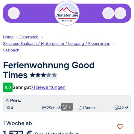
Kontakt
Gespei
Home
Österreich
Skicircus Saalbach / Hinterglemm / Leogang / Fieberbrunn
Saalbach
Ferienwohnung Good
Times
Sehr gut
71 Bewertungen
8,0
Kundenbewertung
4 Pers.
1
/
1
4
2
Schlafz.
1
Badez.
42
m²
1 Woche ab
1.572 €