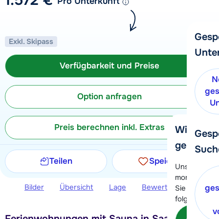
Pro Unterkunft
Gesp
Exkl. Skipass
Unte
Verfügbarkeit und Preise
N
ges
Option anfragen
Un
Preis berechnen inkl. Extras
Wir helfe
Gesp
gerne wei
Such
Teilen
Speichern
Unser Kunde
momentan le
Bilder
Übersicht
Lage
Bewertungen
Ver
ges
Sie können 
folgenden O
v
Kon
Ferienwohnungen mit Sauna in Saalbach, in