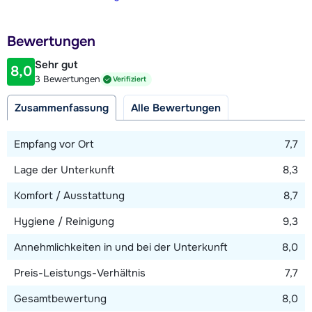
400 Meter
Schlafzimmer mit Doppelbett und Bad mit Dusche,
Entfernung zur Piste
Waschbecken und Toilette.
Bewertungen
350 Meter
Sehr gut
Es gibt zwei Parkplätze.
8,0
Entfernung zum Skilift
3 Bewertungen
Verifiziert
350 Meter
Zusammenfassung
Alle Bewertungen
Entfernung zur Skibushaltestelle
350 Meter
Empfang vor Ort
7,7
Lage der Unterkunft
8,3
Karte anzeigen
Komfort / Ausstattung
8,7
Hygiene / Reinigung
9,3
Annehmlichkeiten in und bei der Unterkunft
8,0
Preis-Leistungs-Verhältnis
7,7
Gesamtbewertung
8,0