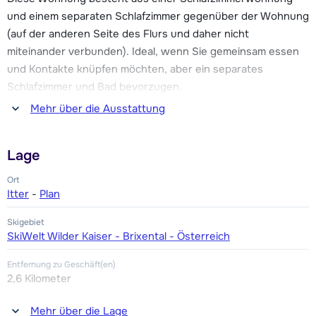
und einem separaten Schlafzimmer gegenüber der Wohnung
Die Wohnung Rabl verfügt über einen gemeinsamen
(auf der anderen Seite des Flurs und daher nicht
Skiaufbewahrungsraum.
miteinander verbunden). Ideal, wenn Sie gemeinsam essen
und Kontakte knüpfen möchten, aber ein separates
Schlafzimmer und Bad bevorzugen.
Mehr über die Ausstattung
Wohnung in der ersten Etage:
Wohnzimmer mit Essecke und Fernseher. Voll ausgestattete
Lage
Küche mit u.a. zwei Kochplatten, Backofen, Kühl- und
Gefrierschrank, Geschirrspüler, Kaffeemaschine, Toaster und
Ort
Wasserkocher.
Itter
-
Plan
Skigebiet
Wohnung in der zweiten Etage:
SkiWelt Wilder Kaiser - Brixental - Österreich
Eine hölzerne Wendeltreppe führt von der Küche zu einem
Dachboden mit Doppelbett und Badezimmer mit Dusche,
Entfernung zu Geschäft(en)
2,6 Kilometer
Waschbecken und Toilette. Balkon.
Entfernung zum(r) Restaurant oder zur Bar
Mehr über die Lage
Erster Stock (gegenüber der Wohnung, über den Korridor)