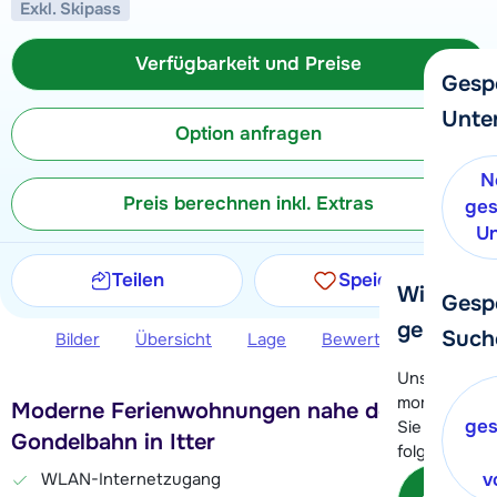
Exkl. Skipass
Verfügbarkeit und Preise
Gesp
Unte
Option anfragen
N
Preis berechnen inkl. Extras
ges
Un
Teilen
Speichern
Wir helfe
Gesp
gerne wei
Such
Bilder
Übersicht
Lage
Bewertungen
Ver
Unser Kunde
momentan le
Moderne Ferienwohnungen nahe der
ges
Sie können 
Gondelbahn in Itter
folgenden O
WLAN-Internetzugang
v
Kon