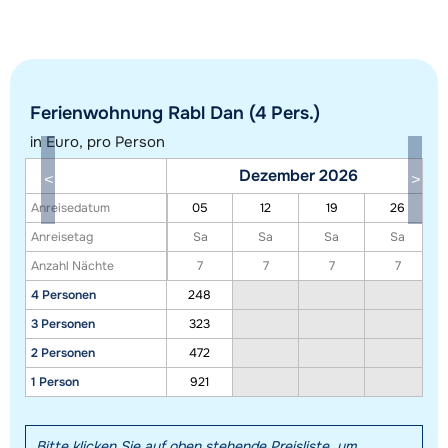
Ferienwohnung Rabl Dan (4 Pers.)
in Euro, pro Person
Dezember 2026
Alle Unterkünfte in diesem Gebiet anzeigen
Anreisedatum
05
12
19
26
Diese Karte zeigt eine Indikation der Lage unserer Unterkünfte. Die genaue
Anreisetag
Sa
Sa
Sa
Sa
Lage kann jedoch abweichen.
Anzahl Nächte
7
7
7
7
4 Personen
248
3 Personen
323
2 Personen
472
1 Person
921
Bitte klicken Sie auf oben stehende Preisliste, um