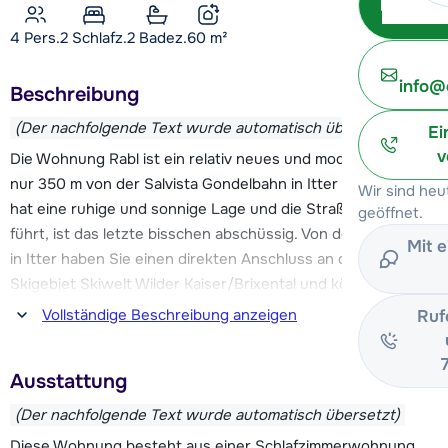
4 Pers.
2
Schlafz.
2 Badez.
60
m²
info@
Beschreibung
(Der nachfolgende Text wurde automatisch übersetzt)
Ei
v
Die Wohnung Rabl ist ein relativ neues und modernes Haus
nur 350 m von der Salvista Gondelbahn in Itter entfernt. Es
Wir sind he
hat eine ruhige und sonnige Lage und die Straße, die dorthin
geöffnet.
führt, ist das letzte bisschen abschüssig. Von der Talstation
Mit 
in Itter haben Sie einen direkten Anschluss an das gesamte
Skigebiet Skiwelt Wilder Kaiser/Brixental und können am
Ende des Tages bis zur Talstation fahren.
Vollständige Beschreibung anzeigen
Ruf
Einen kleinen Supermarkt finden Sie in Itter (ca. 2,6 km
Ausstattung
entfernt). Für größere Einkäufe fahren Sie besser nach Söll
oder Hopfgarten. Hier finden Sie auch eine große Auswahl
(Der nachfolgende Text wurde automatisch übersetzt)
an Restaurants, Geschäften und Bars.
Diese Wohnung besteht aus einer Schlafzimmerwohnung