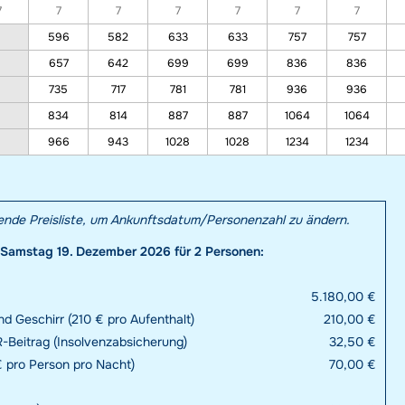
7
7
7
7
7
7
7
596
582
633
633
757
757
657
642
699
699
836
836
735
717
781
781
936
936
834
814
887
887
1064
1064
966
943
1028
1028
1234
1234
hende Preisliste, um Ankunftsdatum/Personenzahl zu ändern.
Samstag 19. Dezember 2026 für 2 Personen:
5.180,00 €
d Geschirr (210 € pro Aufenthalt)
210,00 €
-Beitrag (Insolvenzabsicherung)
32,50 €
€ pro Person pro Nacht)
70,00 €