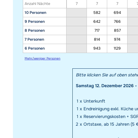
Anzahl Nächte
7
7
7
10 Personen
582
694
9 Personen
642
766
8 Personen
717
857
7 Personen
814
974
6 Personen
943
1129
Mehr/weniger Personen
Bitte klicken Sie auf oben ste
Samstag 12. Dezember 2026 - 
1
x
Unterkunft
1
x
Endreinigung exkl. Küche un
1
x
Reservierungskosten + SGR
2
x
Ortstaxe, ab 15 Jahren (5 