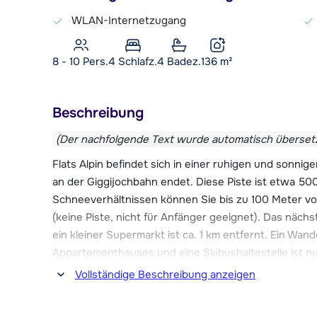
WLAN-Internetzugang
8 - 10 Pers.
4
Schlafz.
4 Badez.
136
m²
Beschreibung
(Der nachfolgende Text wurde automatisch überset
Flats Alpin befindet sich in einer ruhigen und sonnige
an der Giggijochbahn endet. Diese Piste ist etwa 50
Schneeverhältnissen können Sie bis zu 100 Meter v
(keine Piste, nicht für Anfänger geeignet). Das nächs
ein kleiner Supermarkt ist ca. 1 km entfernt. Ein Wan
Appartementhauses und eine Skibushaltestelle ist nu
Vollständige Beschreibung anzeigen
Im Zentrum von Sölden gibt es zahlreiche Einrichtun
mehrere Restaurants und natürlich mehrere Bars. Für