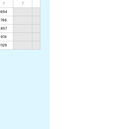
7
7
7
7
7
7
7
694
596
596
582
596
766
657
657
642
657
857
735
735
717
735
974
834
834
814
834
1129
966
966
943
966