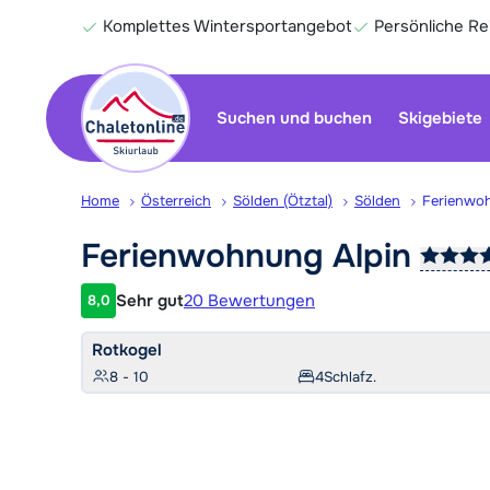
Komplettes Wintersportangebot
Persönliche R
Suchen und buchen
Skigebiete
Home
Österreich
Sölden (Ötztal)
Sölden
Ferienwo
Ferienwohnung
Alpin
Sehr gut
20 Bewertungen
8,0
Kundenbewertung
Rotkogel
8 - 10
4
Schlafz.