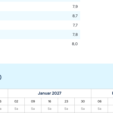
7,9
8,7
7,7
7,8
8,0
)
Januar 2027
6
02
09
16
23
30
06
a
Sa
Sa
Sa
Sa
Sa
Sa