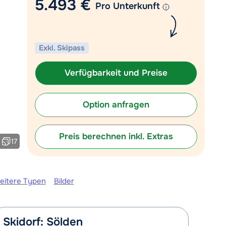
5.493 €
Pro Unterkunft
 09:00 Uhr wieder geöffnet:
Mit einem Experten chatten
Rufen Sie uns an unter 030
Exkl. Skipass
767598210
Verfügbarkeit und Preise
Option anfragen
Preis berechnen inkl. Extras
17
eitere Typen
Bilder
Skidorf: Sölden