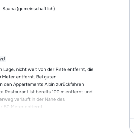
Sauna (gemeinschaftlich)
zt)
n Lage, nicht weit von der Piste entfernt, die
0 Meter entfernt. Bei guten
on den Appartements Alpin zurückfahren
te Restaurant ist bereits 100 m entfernt und
derweg verläuft in der Nähe des
r 50 Meter entfernt.
gen, darunter einen Supermarkt, Geschäfte,
 ein lebendiges Après-Ski ist Sölden der