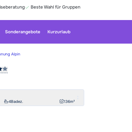
eiseberatung
Beste Wahl für Gruppen
Sonderangebote
Kurzurlaub
hnung Alpin
Unser Kun
geschloss
Optionen 
Ge
4
Badez.
136
m²