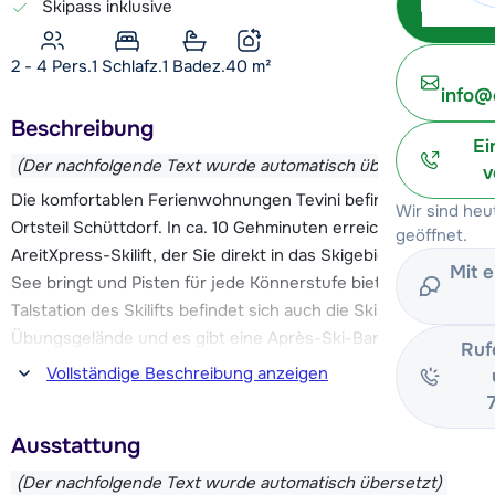
Skipass inklusive
2 - 4 Pers.
1
Schlafz.
1 Badez.
40
m²
info@
Beschreibung
Ei
(Der nachfolgende Text wurde automatisch übersetzt)
v
Die komfortablen Ferienwohnungen Tevini befinden sich im
Wir sind he
Ortsteil Schüttdorf. In ca. 10 Gehminuten erreichen Sie den
geöffnet.
AreitXpress-Skilift, der Sie direkt in das Skigebiet Zell am
Mit 
See bringt und Pisten für jede Könnerstufe bietet. An der
Talstation des Skilifts befindet sich auch die Skischule mit
Übungsgelände und es gibt eine Après-Ski-Bar. Ein
Ruf
Skiverleih ist ebenfalls in unmittelbarer Nähe. Die Haltestelle
Vollständige Beschreibung anzeigen
für den kostenlosen Skibus befindet sich in 120 m
Entfernung.
Ausstattung
In der Nähe der Wohnung Tevini, im Stadtteil Schüttdorf,
(Der nachfolgende Text wurde automatisch übersetzt)