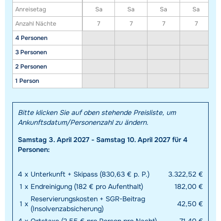
Anreisetag
Sa
Sa
Sa
Sa
Anzahl Nächte
7
7
7
7
4 Personen
3 Personen
2 Personen
1 Person
Alle Unterkünfte in diesem Gebiet anzeigen
Bitte klicken Sie auf oben stehende Preisliste, um
Diese Karte zeigt eine Indikation der Lage unserer Unterkünfte. Die genaue
Ankunftsdatum/Personenzahl zu ändern.
Lage kann jedoch abweichen.
Samstag 3. April 2027 - Samstag 10. April 2027 für 4
Personen:
4
x
Unterkunft + Skipass (830,63 € p. P.)
3.322,52 €
1
x
Endreinigung (182 € pro Aufenthalt)
182,00 €
Reservierungskosten + SGR-Beitrag
1
x
42,50 €
(Insolvenzabsicherung)
4
x
Ortstaxe (2,55 € pro Person pro Nacht)
71,40 €