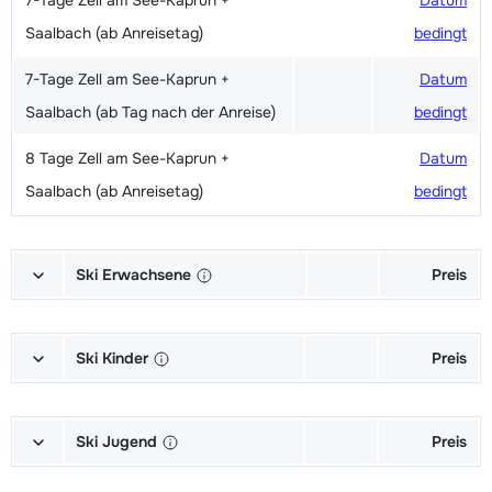
Saalbach (ab Anreisetag)
bedingt
7-Tage Zell am See-Kaprun +
Datum
Saalbach (ab Tag nach der Anreise)
bedingt
8 Tage Zell am See-Kaprun +
Datum
Saalbach (ab Anreisetag)
bedingt
Ski Erwachsene
Preis
Mietpreis Ski + Skischuhe + Stöcke
236,00 €
Premium
Ski Kinder
Preis
Mietpreis Ski + Stöcke Premium
182,00 €
Leihgebühr Ski + Skischuhe +
99,00 €
Stöcke Kinder (bis einschließlich 15
Ski Jugend
Preis
Mietpreis Ski + Skischuhe + Stöcke
195,00 €
Jahre)
Economy
Leihgebühr Ski + Skischuhe +
153,00 €