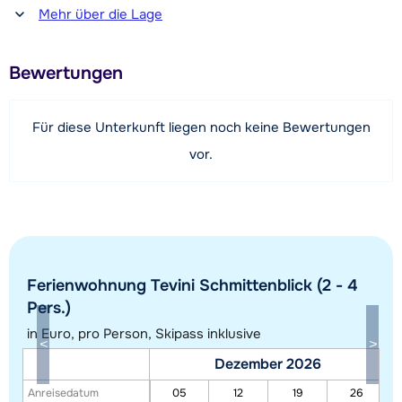
Entfernung zum(r) Restaurant oder zur Bar
Mehr über die Lage
500 Meter
Entfernung zur Piste
Bewertungen
1200 Meter
Entfernung zum Skilift
Für diese Unterkunft liegen noch keine Bewertungen
1200 Meter (AreitXpress)
vor.
Entfernung zur Skibushaltestelle
120 Meter
Karte anzeigen
Ferienwohnung Tevini Schmittenblick (2 - 4
Pers.)
in Euro, pro Person, Skipass inklusive
Dezember 2026
Anreisedatum
05
12
19
26