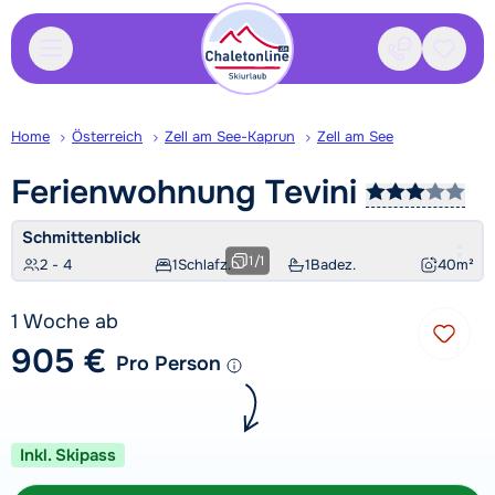
Kontakt
Gespei
Home
Österreich
Zell am See-Kaprun
Zell am See
Ferienwohnung
Tevini
Schmittenblick
1
/
1
2 - 4
1
Schlafz.
1
Badez.
40
m²
1 Woche ab
905 €
Pro Person
Inkl. Skipass