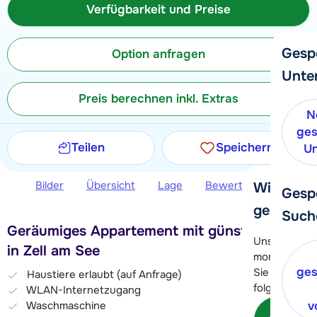
Verfügbarkeit und Preise
Gesp
Option anfragen
Unte
Preis berechnen inkl. Extras
N
ges
Teilen
Speichern
Un
Bilder
Übersicht
Lage
Bewertungen
Ver
Wir helfe
Gesp
gerne wei
Such
Geräumiges Appartement mit günstiger Lage
Unser Kunde
in Zell am See
momentan le
ges
Sie können 
Haustiere erlaubt (auf Anfrage)
folgenden O
WLAN-Internetzugang
v
Waschmaschine
Kon