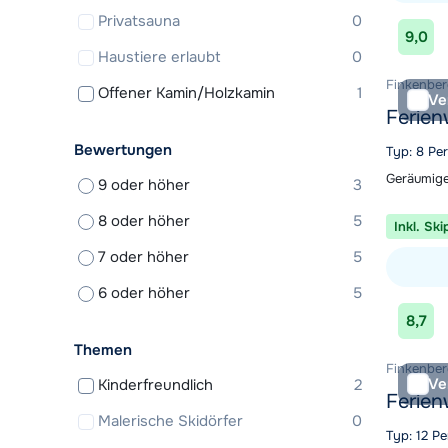
Privatsauna
0
Unterkunf
9,0
Haustiere erlaubt
0
Finkenberg
Offener Kamin/Holzkamin
1
Ve
Ferie
Bewertungen
Typ: 8 Pe
Geräumige
9 oder höher
3
8 oder höher
5
Inkl. Ski
7 oder höher
5
6 oder höher
5
Unterkunf
8,7
Themen
Finkenberg
Ve
Kinderfreundlich
2
Ferie
Malerische Skidörfer
0
Typ: 12 P