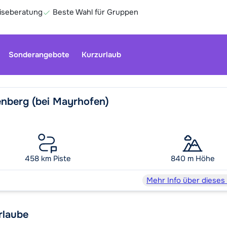
eiseberatung
Beste Wahl für Gruppen
Sonderangebote
Kurzurlaub
enberg (bei Mayrhofen)
Unser Kun
geschloss
Optionen 
458 km Piste
840 m Höhe
Ge
Mehr Info über dieses
rlaube