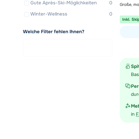
Gute Après-Ski-Möglichkeiten
0
Große, mo
Winter-Wellness
0
Inkl. Ski
Welche Filter fehlen Ihnen?
Unterkunf
Spi
Bas
Per
dur
Meh
in
F