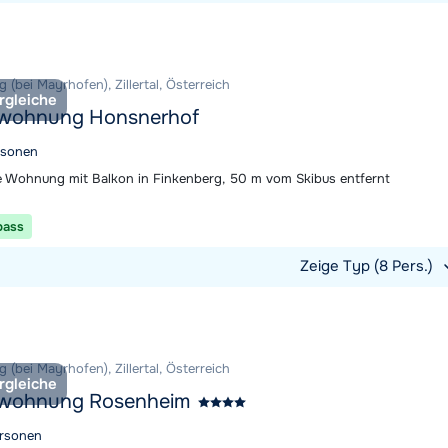
t ansehen
 (bei Mayrhofen), Zillertal, Österreich
rgleiche
nwohnung Honsnerhof
rsonen
 Wohnung mit Balkon in Finkenberg, 50 m vom Skibus entfernt
pass
Zeige Typ (8 Pers.)
t ansehen
 (bei Mayrhofen), Zillertal, Österreich
rgleiche
nwohnung Rosenheim
ersonen