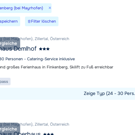
Morgen um
×
kenberg (bei Mayrhofen)
speichern
Filter löschen
 (bei Mayrhofen), Zillertal, Österreich
rgleiche
haus Demlhof
30 Personen - Catering-Service inklusive
nd großes Ferienhaus in Finkenberg, Skilift zu Fuß erreichbar
ipass
Zeige Typ (24 - 30 Pers
t ansehen
 (bei Mayrhofen), Zillertal, Österreich
rgleiche
nhaus Oberhaus