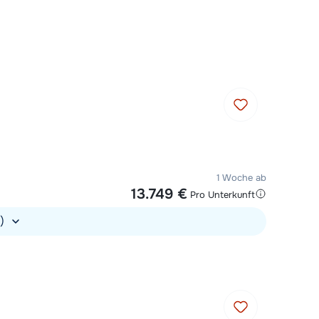
 10:00 Uhr wieder geöffnet:
Mit einem Experten chatten
Rufen Sie uns an unter 030
767598210
1 Woche ab
13.749 €
Pro Unterkunft
.)