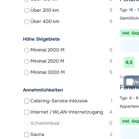
Über 200 km
5
Typ: 16 -
Gemütlich
Über 400 km
5
Inkl. Ski
Höhe Skigebiete
Minimal 2000 M
5
Unterkunf
Minimal 2500 M
5
8,5
Minimal 3000 M
5
Finkenberg
Ve
Ferien
Annehmlichkeiten
Typ: 4 - 
Catering-Service inklusive
1
Apparteme
Internet / WLAN-Internetzugang
4
Inkl. Ski
Schwimmbad
0
Sauna
2