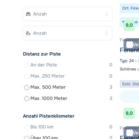
Ort: Fin
Suche 
9,0
Finkenberg
Ve
Ferien
Distanz zur Piste
Typ: 24 - 
An der Piste
0
Schönes u
Max. 250 Meter
0
Exkl. Sk
Max. 500 Meter
3
Max. 1000 Meter
3
Unterkunf
9,0
Anzahl Pistenkilometer
Bis 100 km
0
Finkenberg
Ve
Ferie
Über 100 km
5