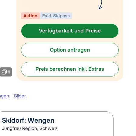
 09:00 Uhr wieder geöffnet:
Mit einem Experten chatten
Aktion
Exkl. Skipass
Rufen Sie uns an unter 030
Verfügbarkeit und Preise
767598210
Option anfragen
Preis berechnen inkl. Extras
11
ngen
Bilder
Skidorf: Wengen
Jungfrau Region, Schweiz