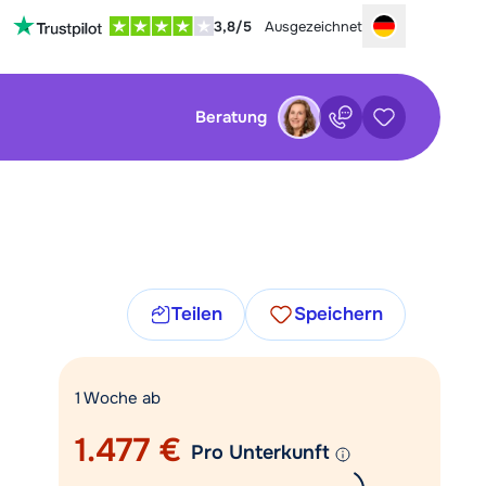
3,8/5
Ausgezeichnet
Choose your
Beratung
Kontakt
Gespeicherte
schließen
schließ
×
×
denservice ist momentan leider
Noch keine gespeicherten Unterkünfte
en. Sie können trotzdem die folgenden
Teilen
Speichern
nutzen:
speicherte Suche
Kontaktformular ausfüllen
1 Woche ab
Mail an info@chaletonline.de
Keine gespeicherten Suchen vorhanden
1.477 €
Pro Unterkunft
Einen Rückruf vereinbaren