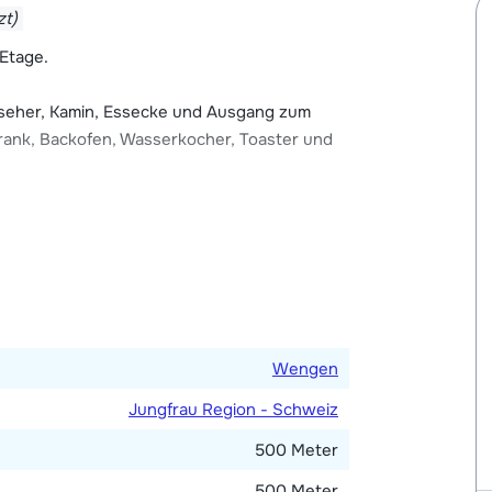
t Übungsplatz befindet sich bei der
zt)
 Etage.
erreicht werden. Sie können Ihr Auto in
seher, Kamin, Essecke und Ausgang zum
fahren (ca. 15 Minuten).
hrank, Backofen, Wasserkocher, Toaster und
ines mit zwei Einzelbetten. Badezimmer mit
Wengen
Jungfrau Region - Schweiz
500 Meter
500 Meter