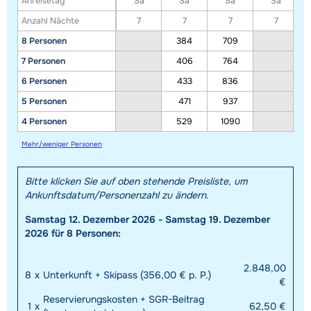
Anreisetag
Sa
Sa
Sa
Sa
Anzahl Nächte
7
7
7
7
8 Personen
384
709
7 Personen
406
764
6 Personen
433
836
5 Personen
471
937
4 Personen
529
1090
Mehr/weniger Personen
Bitte klicken Sie auf oben stehende Preisliste, um
Ankunftsdatum/Personenzahl zu ändern.
Samstag 12. Dezember 2026 - Samstag 19. Dezember
2026 für 8 Personen:
2.848,00
8
x
Unterkunft + Skipass (356,00 € p. P.)
€
Reservierungskosten + SGR-Beitrag
1
x
62,50 €