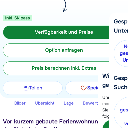
Inkl. Skipass
Gesp
Unte
Verfügbarkeit und Preise
N
Option anfragen
ges
Un
Preis berechnen inkl. Extras
Wir helfe
Gesp
gerne wei
Such
Teilen
Speichern
Unser Kunde
Bilder
Übersicht
Lage
Bewertungen
Ver
momentan le
ges
Sie können 
folgenden O
Vor kurzem gebaute Ferienwohnungen an
v
Kon