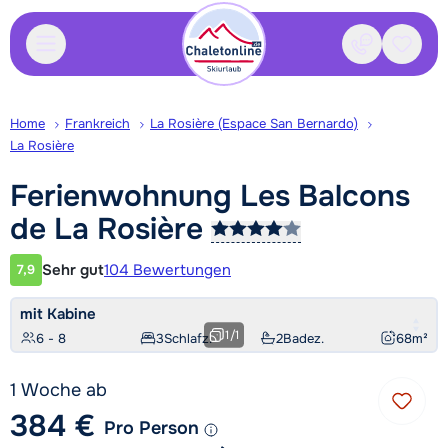
Kontakt
Gespei
Home
Frankreich
La Rosière (Espace San Bernardo)
La Rosière
Ferienwohnung Les Balcons
de La
Rosière
Sehr gut
104 Bewertungen
7,9
Kundenbewertung
mit Kabine
1
/
1
6 - 8
3
Schlafz.
2
Badez.
68
m²
1 Woche ab
384 €
Pro Person