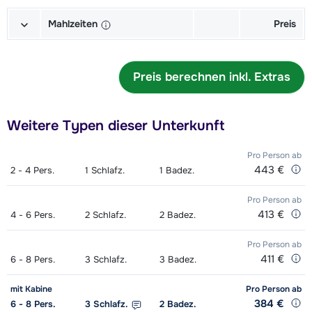
Mahlzeiten
Preis
3-Gang-Menü Erwachsene (7x)
231,00 €
Preis berechnen inkl. Extras
3-Gang-Menü Kinder (7x)
140,00 €
3x 3-Gang-Menü Erwachsene
99,00 €
Weitere Typen dieser Unterkunft
Pro Person
ab
443 €
2 - 4
Pers.
1
Schlafz.
1
Badez.
Pro Person
ab
413 €
4 - 6
Pers.
2
Schlafz.
2
Badez.
Pro Person
ab
411 €
6 - 8
Pers.
3
Schlafz.
3
Badez.
mit Kabine
Pro Person
ab
384 €
6 - 8
Pers.
3
Schlafz.
2
Badez.