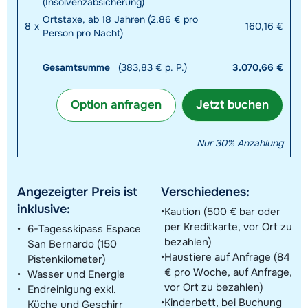
(Insolvenzabsicherung)
Ortstaxe, ab 18 Jahren (2,86 € pro
8
x
160,16 €
Person pro Nacht)
Gesamtsumme
(383,83 € p. P.)
3.070,66 €
Option anfragen
Jetzt buchen
Nur 30% Anzahlung
Angezeigter Preis ist
Verschiedenes:
inklusive:
Kaution (500 € bar oder
per Kreditkarte, vor Ort zu
6-Tagesskipass Espace
bezahlen)
San Bernardo (150
Haustiere auf Anfrage (84
Pistenkilometer)
€ pro Woche, auf Anfrage,
Wasser und Energie
vor Ort zu bezahlen)
Endreinigung exkl.
Kinderbett, bei Buchung
Küche und Geschirr