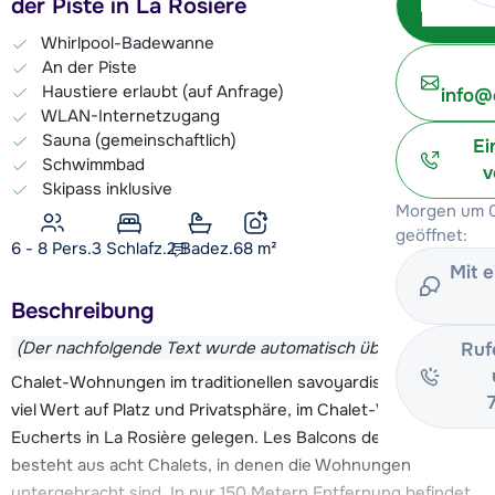
der Piste in La Rosière
Whirlpool-Badewanne
An der Piste
Haustiere erlaubt (auf Anfrage)
info@
WLAN-Internetzugang
Sauna (gemeinschaftlich)
Ei
Schwimmbad
v
Skipass inklusive
Morgen um 0
geöffnet:
6 - 8 Pers.
3
Schlafz.
2 Badez.
68
m²
Mit 
Beschreibung
(Der nachfolgende Text wurde automatisch übersetzt)
Ruf
Chalet-Wohnungen im traditionellen savoyardischen Stil mit
viel Wert auf Platz und Privatsphäre, im Chalet-Viertel Les
Eucherts in La Rosière gelegen. Les Balcons de la Rosière
besteht aus acht Chalets, in denen die Wohnungen
untergebracht sind. In nur 150 Metern Entfernung befindet