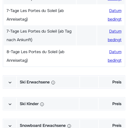
7-Tage Les Portes du Soleil (ab
Datum
Anreisetag)
bedingt
7-Tage Les Portes du Soleil (ab Tag
Datum
nach Ankunft)
bedingt
8-Tage Les Portes du Soleil (ab
Datum
Anreisetag)
bedingt
Ski Erwachsene
Preis
Ski + Skischuhe + Stöcke Exzellent
Datum
(Excellence) (6/7 Tage)
bedingt
Ski Kinder
Preis
Ski + Stöcke Exzellent (Excellence)
Datum
Meister (Champion) Ski + Schuhe +
Datum
(6/7 Tage)
bedingt
Stöcke (6/7 Tage)
bedingt
Snowboard Erwachsene
Preis