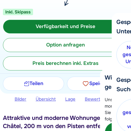
Inkl. Skipass
Gesp
Verfügbarkeit und Preise
Unte
Option anfragen
N
ges
Un
Preis berechnen inkl. Extras
Wir helfe
Gesp
Teilen
Speichern
gerne wei
Such
Bilder
Übersicht
Lage
Bewertungen
Ver
Unser Kunde
momentan le
ges
Sie können 
Attraktive und moderne Wohnungen in
folgenden O
Châtel, 200 m von den Pisten entfernt
v
Kon