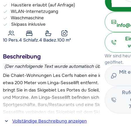
Haustiere erlaubt (auf Anfrage)
WLAN-Internetzugang
Waschmaschine
Skipass inklusive
info@
Ei
10 Pers.
4
Schlafz.
4 Badez.
100
m²
v
Beschreibung
Wir sind heu
geöffnet.
(Der nachfolgende Text wurde automatisch übersetzt)
Mit 
Die Chalet-Wohnungen Les Cerfs haben eine ideale Lage,
etwa 200 Meter vom Linga-Sessellift entfernt. Dieser Skilift
bringt Sie in das Skigebiet Les Portes du Soleil, nach Avoriaz
Ruf
und Morzine. Am Linga-Sessellift befinden sich mehrere
Sportgeschäfte, Bars/Restaurants und eine Skischule. Zwei
Sessellifte verbinden das Skigebiet mit dem Skigebiet Super
Châtel.
Vollständige Beschreibung anzeigen