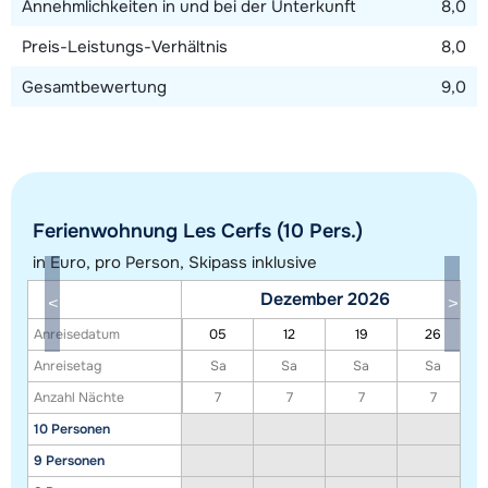
Annehmlichkeiten in und bei der Unterkunft
8,0
Preis-Leistungs-Verhältnis
8,0
Gesamtbewertung
9,0
Ferienwohnung Les Cerfs (10 Pers.)
Alle Unterkünfte in diesem Gebiet anzeigen
in Euro, pro Person, Skipass inklusive
Diese Karte zeigt eine Indikation der Lage unserer Unterkünfte. Die genaue
Dezember 2026
Lage kann jedoch abweichen.
Anreisedatum
05
12
19
26
Anreisetag
Sa
Sa
Sa
Sa
Anzahl Nächte
7
7
7
7
10 Personen
9 Personen