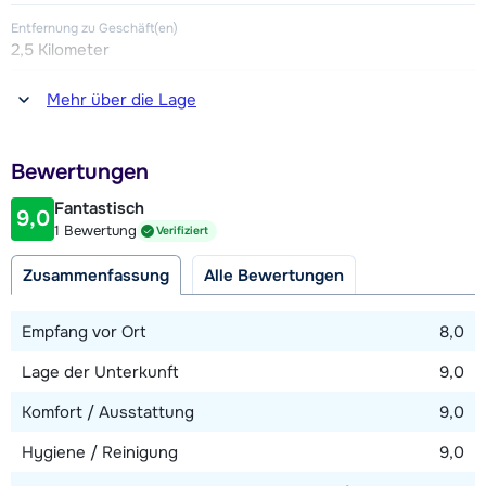
Entfernung zu Geschäft(en)
2,5 Kilometer
Entfernung zum(r) Restaurant oder zur Bar
Mehr über die Lage
450 Meter
Entfernung zur Piste
Bewertungen
200 Meter
Fantastisch
9,0
Entfernung zum Skilift
1 Bewertung
Verifiziert
200 Meter
Zusammenfassung
Alle Bewertungen
Karte anzeigen
Empfang vor Ort
8,0
Lage der Unterkunft
9,0
Komfort / Ausstattung
9,0
Hygiene / Reinigung
9,0