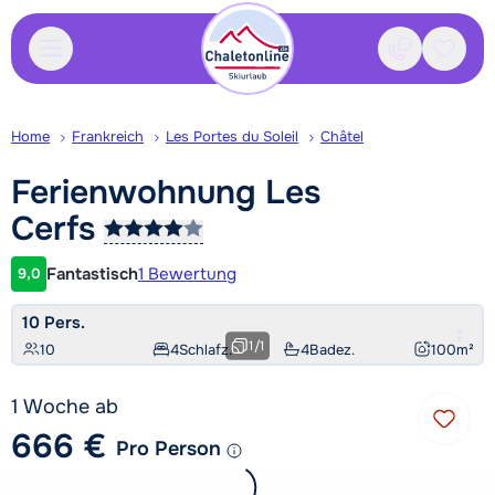
Kontakt
Gespei
Home
Frankreich
Les Portes du Soleil
Châtel
Ferienwohnung Les
Cerfs
Fantastisch
1 Bewertung
9,0
Kundenbewertung
10 Pers.
1
/
1
10
4
Schlafz.
4
Badez.
100
m²
1 Woche ab
666 €
Pro Person