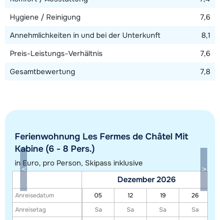
Hygiene / Reinigung
7,6
Annehmlichkeiten in und bei der Unterkunft
8,1
Preis-Leistungs-Verhältnis
7,6
Gesamtbewertung
7,8
Ferienwohnung Les Fermes de Châtel Mit
Kabine (6 - 8 Pers.)
in Euro, pro Person, Skipass inklusive
Alle Unterkünfte in diesem Gebiet anzeigen
Dezember 2026
Diese Karte zeigt eine Indikation der Lage unserer Unterkünfte. Die genaue
Anreisedatum
05
12
19
26
Lage kann jedoch abweichen.
Anreisetag
Sa
Sa
Sa
Sa