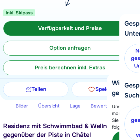
Inkl. Skipass
Gesp
Verfügbarkeit und Preise
Unte
Option anfragen
N
ges
Un
Preis berechnen inkl. Extras
Wir helfe
Gesp
Teilen
Speichern
gerne wei
Such
Bilder
Übersicht
Lage
Bewertungen
Ver
Unser Kunde
momentan le
ges
Sie können 
Residenz mit Schwimmbad & Wellness
folgenden O
gegenüber der Piste in Châtel
v
Kon