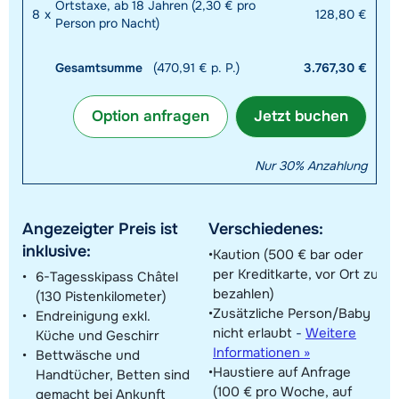
Ortstaxe, ab 18 Jahren (2,30 € pro
8
x
128,80 €
Person pro Nacht)
Gesamtsumme
(470,91 € p. P.)
3.767,30 €
Option anfragen
Jetzt buchen
Nur 30% Anzahlung
Angezeigter Preis ist
Verschiedenes:
inklusive:
Kaution (500 € bar oder
per Kreditkarte, vor Ort zu
6-Tagesskipass Châtel
bezahlen)
(130 Pistenkilometer)
Zusätzliche Person/Baby
Endreinigung exkl.
nicht erlaubt
-
Weitere
Küche und Geschirr
Informationen »
Bettwäsche und
Haustiere auf Anfrage
Handtücher, Betten sind
(100 € pro Woche, auf
gemacht bei Ankunft