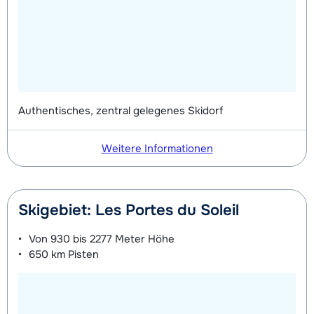
Ski + Stöcke Silber (Evolution) (8
Datum
Mini Kid Schi + Stöcke + Schuhe (8
Datum
Tage)
bedingt
Tage)
bedingt
Skischuhe Silber (Evolution) (8
Datum
Mini Kid Schi + Stöcke (8 Tage)
Datum
Tage)
bedingt
bedingt
Authentisches, zentral gelegenes Skidorf
Mini Kinderschuhe (8 Tage)
Datum
bedingt
Weitere Informationen
Skigebiet: Les Portes du Soleil
Von
930 bis 2277 Meter
Höhe
650 km
Pisten