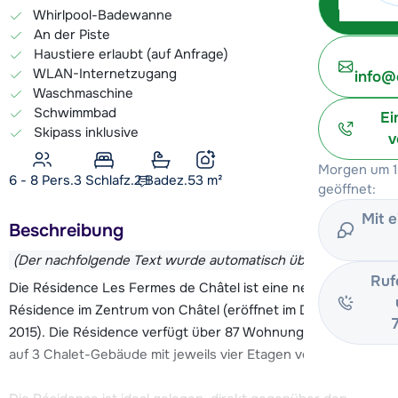
Whirlpool-Badewanne
An der Piste
Haustiere erlaubt (auf Anfrage)
WLAN-Internetzugang
info@
Waschmaschine
Schwimmbad
Ei
Skipass inklusive
v
Morgen um 1
6 - 8 Pers.
3
Schlafz.
2 Badez.
53
m²
geöffnet:
Mit 
Beschreibung
(Der nachfolgende Text wurde automatisch übersetzt)
Ruf
Die Résidence Les Fermes de Châtel ist eine neu gebaute
Résidence im Zentrum von Châtel (eröffnet im Dezember
2015). Die Résidence verfügt über 87 Wohnungen, die sich
auf 3 Chalet-Gebäude mit jeweils vier Etagen verteilen.