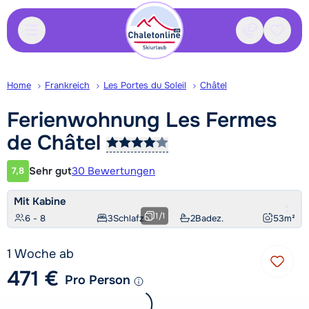
Kontakt
Gespei
Home
Frankreich
Les Portes du Soleil
Châtel
Ferienwohnung Les Fermes
de
Châtel
Sehr gut
30 Bewertungen
7,8
Kundenbewertung
Mit Kabine
1
/
1
6 - 8
3
Schlafz.
2
Badez.
53
m²
1 Woche ab
471 €
Pro Person