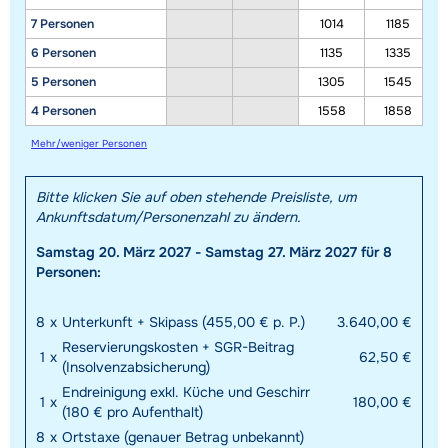
7 Personen
1014
1185
6 Personen
1135
1335
5 Personen
1305
1545
4 Personen
1558
1858
Mehr/weniger Personen
Bitte klicken Sie auf oben stehende Preisliste, um
Ankunftsdatum/Personenzahl zu ändern.
Samstag 20. März 2027 - Samstag 27. März 2027 für 8
Personen:
8
x
Unterkunft + Skipass (455,00 € p. P.)
3.640,00 €
Reservierungskosten + SGR-Beitrag
1
x
62,50 €
(Insolvenzabsicherung)
Endreinigung exkl. Küche und Geschirr
1
x
180,00 €
(180 € pro Aufenthalt)
8
x
Ortstaxe (genauer Betrag unbekannt)