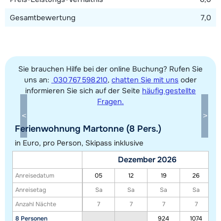
Gesamtbewertung
7,0
Sie brauchen Hilfe bei der online Buchung? Rufen Sie
uns an:
030 767 598 210
,
chatten Sie mit uns
oder
informieren Sie sich auf der Seite
häufig gestellte
Fragen.
Alle Unterkünfte in diesem Gebiet anzeigen
Ferienwohnung Martonne (8 Pers.)
Diese Karte zeigt eine Indikation der Lage unserer Unterkünfte. Die genaue
in Euro, pro Person, Skipass inklusive
Lage kann jedoch abweichen.
Dezember 2026
Anreisedatum
05
12
19
26
Anreisetag
Sa
Sa
Sa
Sa
Anzahl Nächte
7
7
7
7
8 Personen
924
1074