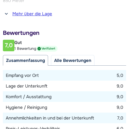
850 Meter
Die Wohnung verfügt über zwei Parkplätze.
Entfernung zum(r) Restaurant oder zur Bar
Mehr über die Lage
850 Meter
Obwohl diese Wohnung mehr Betten hat, ist die maximal
Entfernung zur Piste
zulässige Belegung 8 Personen.
Bewertungen
850 Meter
Gut
7,0
Entfernung zum Skilift
1 Bewertung
Verifiziert
850 Meter
Zusammenfassung
Alle Bewertungen
Entfernung zur Skibushaltestelle
200 Meter
Empfang vor Ort
5,0
Lage der Unterkunft
9,0
Karte anzeigen
Komfort / Ausstattung
9,0
Hygiene / Reinigung
9,0
Annehmlichkeiten in und bei der Unterkunft
7,0
Preis-Leistungs-Verhältnis
6,0