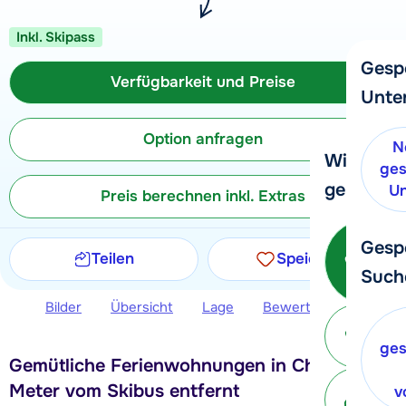
Inkl. Skipass
Gesp
Verfügbarkeit und Preise
Unte
Option anfragen
N
Wir helfe
ges
gerne wei
Un
Preis berechnen inkl. Extras
Ruf
Gesp
Teilen
Speichern
Such
Bilder
Übersicht
Lage
Bewertungen
Ver
Ei
v
ges
Gemütliche Ferienwohnungen in Châtel 200
Mit 
Meter vom Skibus entfernt
v