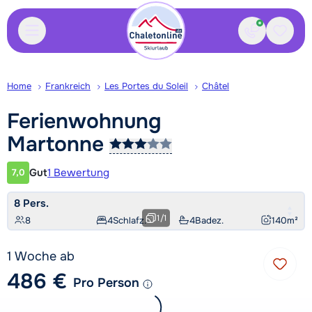
Kontakt
Gespei
Home
Frankreich
Les Portes du Soleil
Châtel
Ferienwohnung
Martonne
Gut
1 Bewertung
7,0
Kundenbewertung
8 Pers.
1
/
1
8
4
Schlafz.
4
Badez.
140
m²
1 Woche ab
486 €
Pro Person