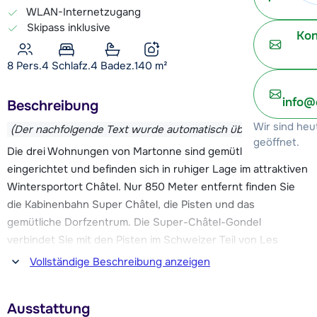
WLAN-Internetzugang
Skipass inklusive
Kon
8 Pers.
4
Schlafz.
4 Badez.
140
m²
info@
Beschreibung
Wir sind heu
(Der nachfolgende Text wurde automatisch übersetzt)
geöffnet.
Die drei Wohnungen von Martonne sind gemütlich
eingerichtet und befinden sich in ruhiger Lage im attraktiven
Wintersportort Châtel. Nur 850 Meter entfernt finden Sie
die Kabinenbahn Super Châtel, die Pisten und das
gemütliche Dorfzentrum. Die Super-Châtel-Gondel
verbindet Sie mit den Pisten im Schweizer Teil von Les
Portes du Soleil. Sie können auch den Skibus vom Zentrum
Vollständige Beschreibung anzeigen
zum Sessellift Linga oder zum Sessellift Pré-la-Joux
nehmen. Beide Skilifte führen Sie in Richtung
Ausstattung
Avoriaz/Morzine. Die Haltestelle des Skibusses ist 200 m