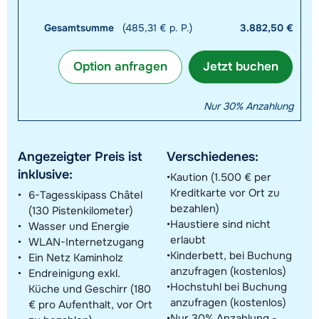
Gesamtsumme
(485,31 € p. P.)
3.882,50 €
Option anfragen
Jetzt buchen
Nur 30% Anzahlung
Angezeigter Preis ist
Verschiedenes:
inklusive:
Kaution (1.500 € per
Kreditkarte vor Ort zu
6-Tagesskipass Châtel
bezahlen)
(130 Pistenkilometer)
Haustiere sind nicht
Wasser und Energie
erlaubt
WLAN-Internetzugang
Kinderbett, bei Buchung
Ein Netz Kaminholz
anzufragen (kostenlos)
Endreinigung exkl.
Hochstuhl bei Buchung
Küche und Geschirr (180
anzufragen (kostenlos)
€ pro Aufenthalt, vor Ort
Nur 30% Anzahlung -