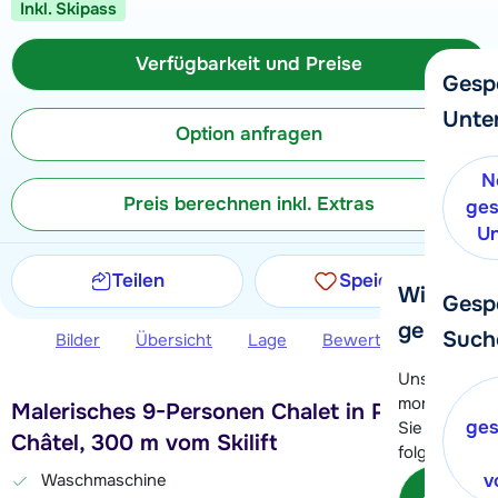
Inkl. Skipass
Verfügbarkeit und Preise
Gesp
Unte
Option anfragen
N
Preis berechnen inkl. Extras
ges
Un
Teilen
Speichern
Wir helfe
Gesp
gerne wei
Such
Bilder
Übersicht
Lage
Bewertungen
Ver
Unser Kunde
momentan le
Malerisches 9-Personen Chalet in Petit
ges
Sie können 
Châtel, 300 m vom Skilift
folgenden O
Waschmaschine
v
Kon