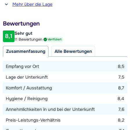
Entfernung zum(r) Restaurant oder zur Bar
Mehr über die Lage
1500 Meter
Entfernung zur Piste
Bewertungen
300 Meter (über Skilift)
Sehr gut
8,1
Entfernung zum Skilift
11 Bewertungen
Verifiziert
300 Meter (Barbossine/Petit Châtel)
Zusammenfassung
Alle Bewertungen
Entfernung zur Skibushaltestelle
300 Meter
Empfang vor Ort
8,5
Lage der Unterkunft
7,5
Karte anzeigen
Komfort / Ausstattung
8,7
Hygiene / Reinigung
8,4
Annehmlichkeiten in und bei der Unterkunft
7,6
Preis-Leistungs-Verhältnis
8,2