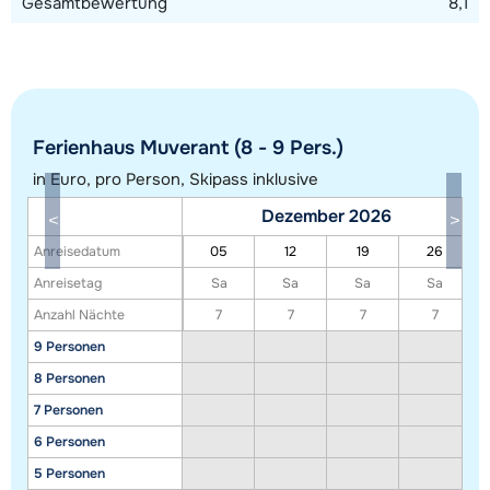
Gesamtbewertung
8,1
Ferienhaus Muverant (8 - 9 Pers.)
in Euro, pro Person, Skipass inklusive
Dezember 2026
Alle Unterkünfte in diesem Gebiet anzeigen
Anreisedatum
05
12
19
26
Diese Karte zeigt eine Indikation der Lage unserer Unterkünfte. Die genaue
Anreisetag
Sa
Sa
Sa
Sa
Lage kann jedoch abweichen.
Anzahl Nächte
7
7
7
7
9 Personen
8 Personen
7 Personen
6 Personen
5 Personen