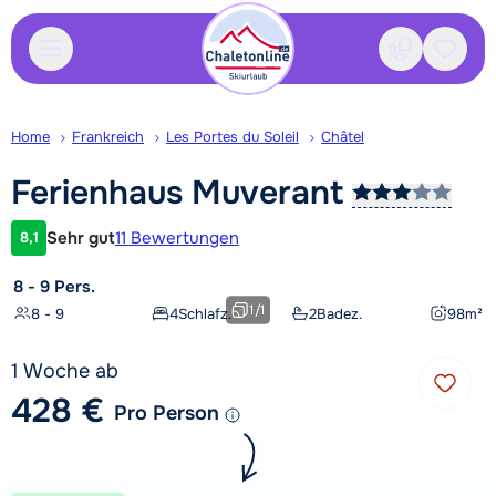
Kontakt
Gespei
Home
Frankreich
Les Portes du Soleil
Châtel
Ferienhaus
Muverant
Sehr gut
11 Bewertungen
8,1
Kundenbewertung
8 - 9 Pers.
1
/
1
8 - 9
4
Schlafz.
2
Badez.
98
m²
1 Woche ab
428 €
Pro Person