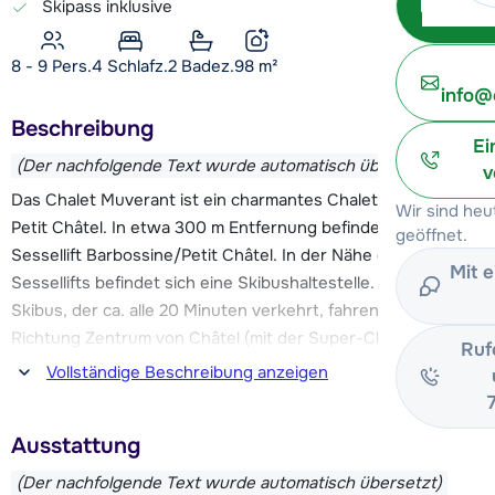
Skipass inklusive
8 - 9 Pers.
4
Schlafz.
2 Badez.
98
m²
info@
Beschreibung
Ei
(Der nachfolgende Text wurde automatisch übersetzt)
v
Das Chalet Muverant ist ein charmantes Chalet im Ortsteil
Wir sind he
Petit Châtel. In etwa 300 m Entfernung befindet sich der
geöffnet.
Sessellift Barbossine/Petit Châtel. In der Nähe dieses
Mit 
Sessellifts befindet sich eine Skibushaltestelle. Mit diesem
Skibus, der ca. alle 20 Minuten verkehrt, fahren Sie in
Richtung Zentrum von Châtel (mit der Super-Châtel-
Ruf
Kabinenbahn) und zum Linga-Sessellift (ca. 4 km entfernt).
Vollständige Beschreibung anzeigen
Das Chalet ist ca. 1,5 km vom Zentrum entfernt. Das
Ausstattung
attraktive Châtel verfügt über alle möglichen
Annehmlichkeiten, darunter Geschäfte, Restaurants,
(Der nachfolgende Text wurde automatisch übersetzt)