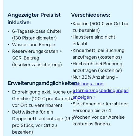
Angezeigter Preis ist
Verschiedenes:
inklusive:
Kaution (500 € vor Ort bar
zu bezahlen)
6-Tagesskipass Châtel
Haustiere sind nicht
(130 Pistenkilometer)
erlaubt
Wasser und Energie
Kinderbett, bei Buchung
Reservierungskosten +
anzufragen (kostenlos)
SGR-Beitrag
Hochstuhl bei Buchung
(Insolvenzabsicherung)
anzufragen (kostenlos)
Nur 30% Anzahlung -
Erweiterungsmöglichkeiten:
Zahlungs- und
Stornierungsbedingungen
Endreinigung exkl. Küche und
anzeigen »
Geschirr (100 € pro Aufenthalt,
Sie können die Anzahl der
vor Ort zu vereinbaren)
Personen bis zu 4
Bettwäsche für ein
Wochen vor der Abreise
Doppelbett, auf anfrage (19 €
kostenlos ändern.
pro Stück, vor Ort zu
bezahlen)