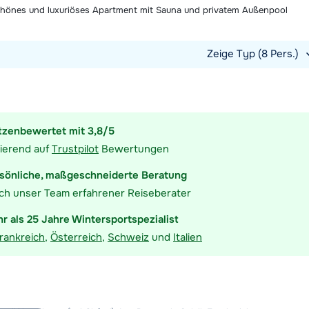
önes und luxuriöses Apartment mit Sauna und privatem Außenpool
Zeige Typ (8 Pers.)
t ansehen
tzenbewertet mit 3,8/5
ierend auf
Trustpilot
Bewertungen
sönliche, maßgeschneiderte Beratung
ch unser Team erfahrener Reiseberater
r als 25 Jahre Wintersportspezialist
rankreich
,
Österreich
,
Schweiz
und
Italien