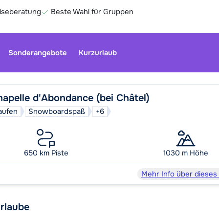
eiseberatung
Beste Wahl für Gruppen
Sonderangebote
Kurzurlaub
hapelle d'Abondance (bei Châtel)
aufen
Snowboardspaß
+6
Unser Kun
geschloss
Optionen 
650 km Piste
1030 m Höhe
Ge
Mehr Info über dieses
rlaube