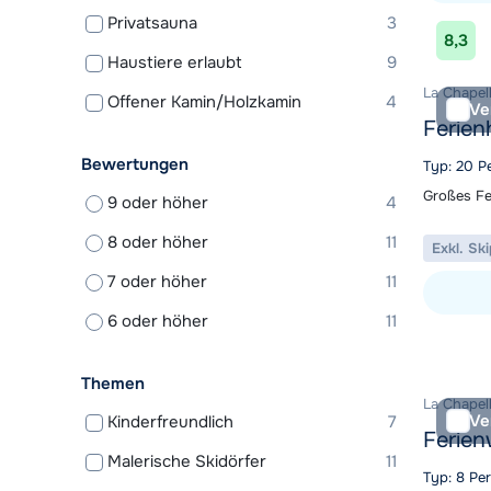
Privatsauna
3
Unterkunf
8,3
Haustiere erlaubt
9
La Chapell
Offener Kamin/Holzkamin
4
Ve
Ferien
Bewertungen
Typ: 20 P
Großes Fe
9 oder höher
4
8 oder höher
11
Exkl. Sk
7 oder höher
11
6 oder höher
11
Unterkunf
Themen
La Chapell
Ve
Kinderfreundlich
7
Ferie
Malerische Skidörfer
11
Typ: 8 Pe