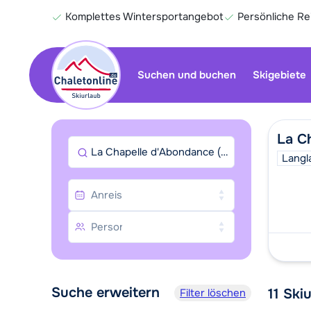
Komplettes Wintersportangebot
Persönliche R
Suchen und buchen
Skigebiete
La C
La Chapelle d'Abondance (bei Châtel)
Langl
Suche erweitern
11
Skiu
Filter löschen