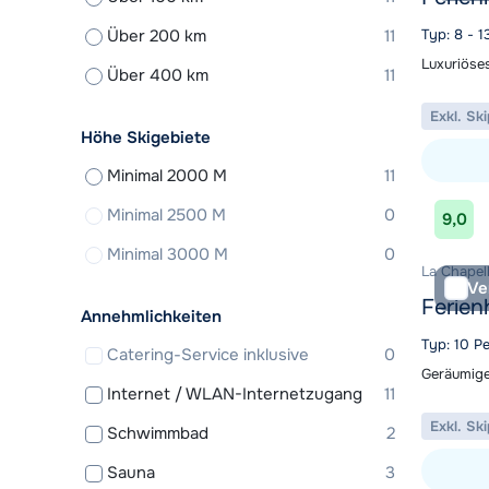
Über 200 km
11
Typ: 8 - 
Luxuriöse
Über 400 km
11
Exkl. Sk
Höhe Skigebiete
Minimal 2000 M
11
Unterkunf
Minimal 2500 M
0
9,0
Minimal 3000 M
0
La Chapell
Ve
Ferien
Annehmlichkeiten
Typ: 10 P
Catering-Service inklusive
0
Geräumige
Internet / WLAN-Internetzugang
11
Exkl. Sk
Schwimmbad
2
Sauna
3