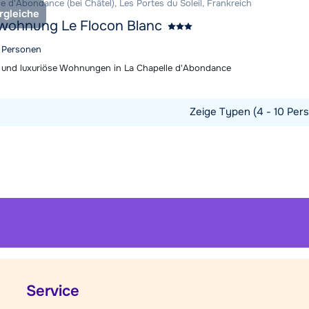
e d'Abondance (bei Châtel), Les Portes du Soleil, Frankreich
rgleiche
wohnung Le Flocon Blanc
6 Personen
e und luxuriöse Wohnungen in La Chapelle d'Abondance
Zeige Typen (4 - 10 Pers
t ansehen
Service