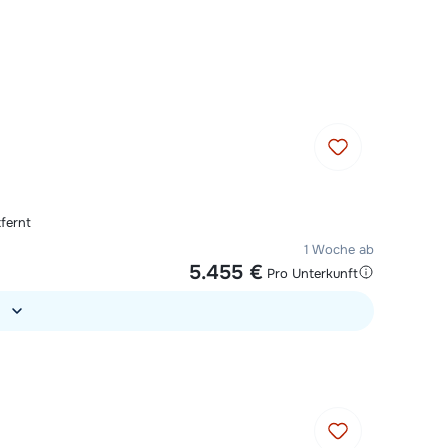
heute um 09:00 Uhr geöffnet.
Mit einem Experten chatten
Rufen Sie uns an unter 030
767598210
fernt
1 Woche ab
5.455 €
Pro Unterkunft
)