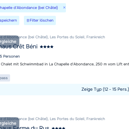
Wir sind 
×
Chapelle d'Abondance (bei Châtel)
speichern
Filter löschen
e d'Abondance (bei Châtel), Les Portes du Soleil, Frankreich
rgleiche
haus Crêt Béni
 15 Personen
Chalet mit Schwimmbad in La Chapelle d'Abondance, 250 m vom Lift ent
ipass
Zeige Typ (12 - 15 Pers.
t ansehen
e d'Abondance (bei Châtel), Les Portes du Soleil, Frankreich
rgleiche
haus Ferme du Rys