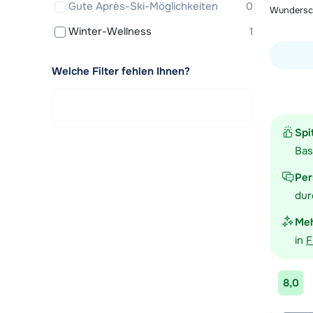
Gute Après-Ski-Möglichkeiten
0
Wundersch
Winter-Wellness
1
Welche Filter fehlen Ihnen?
Unterkunf
Spi
Bas
Per
dur
Meh
in
F
8,0