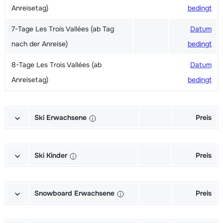
Anreisetag)
bedingt
7-Tage Les Trois Vallées (ab Tag
Datum
nach der Anreise)
bedingt
8-Tage Les Trois Vallées (ab
Datum
Anreisetag)
bedingt
Ski Erwachsene
Preis
Ski + Skischuhe + Stöcke Exzellent
Datum
(Excellence) (6/7 Tage)
bedingt
Ski Kinder
Preis
Ski + Stöcke Exzellent (Excellence)
Datum
Meister (Champion) Ski + Schuhe +
Datum
(6/7 Tage)
bedingt
Stöcke (6/7 Tage)
bedingt
Snowboard Erwachsene
Preis
Skischuhe Exzellent (Excellence)
Datum
Meister (Champion) Ski + Stöcke
Datum
Snowboard + Boots Gold
Datum