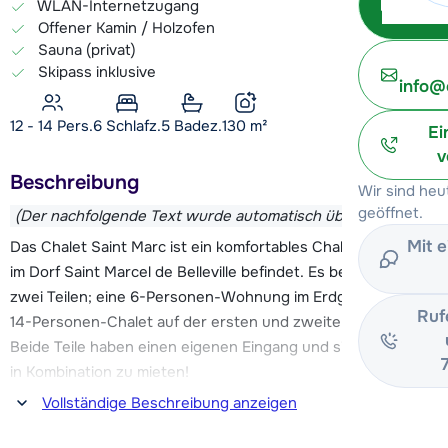
WLAN-Internetzugang
Offener Kamin / Holzofen
Sauna (privat)
Skipass inklusive
info@
12 - 14 Pers.
6
Schlafz.
5 Badez.
130
m²
Ei
v
Beschreibung
Wir sind he
geöffnet.
(Der nachfolgende Text wurde automatisch übersetzt)
Mit 
Das Chalet Saint Marc ist ein komfortables Chalet, das sich
im Dorf Saint Marcel de Belleville befindet. Es besteht aus
zwei Teilen; eine 6-Personen-Wohnung im Erdgeschoss und
Ruf
14-Personen-Chalet auf der ersten und zweiten Etage.
Beide Teile haben einen eigenen Eingang und sind auch gut
in Kombination zu mieten!
Vollständige Beschreibung anzeigen
Die Skipisten und Skilifte befinden sich ca. 1,1 km vom Chalet
entfernt, im Dorf Saint Martin. Der Skibus nach St. Martin de