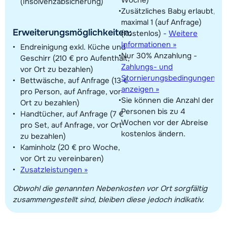
(Insolvenzabsicherung)
Zusätzliches Baby erlaubt,
maximal 1 (auf Anfrage)
Erweiterungsmöglichkeiten:
(kostenlos)
-
Weitere
Informationen »
Endreinigung exkl. Küche und
Nur 30% Anzahlung -
Geschirr (210 € pro Aufenthalt,
Zahlungs- und
vor Ort zu bezahlen)
Stornierungsbedingungen
Bettwäsche, auf Anfrage (13 €
anzeigen »
pro Person, auf Anfrage, vor
Sie können die Anzahl der
Ort zu bezahlen)
Personen bis zu 4
Handtücher, auf Anfrage (7 €
Wochen vor der Abreise
pro Set, auf Anfrage, vor Ort
kostenlos ändern.
zu bezahlen)
Kaminholz (20 € pro Woche,
vor Ort zu vereinbaren)
Zusatzleistungen »
Obwohl die genannten Nebenkosten vor Ort sorgfältig
zusammengestellt sind, bleiben diese jedoch indikativ.