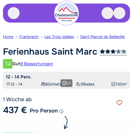
Kontakt
Gespei
Home
Frankreich
Les Trois Vallées
Saint Marcel de Belleville
Ferienhaus Saint
Marc
Gut
9 Bewertungen
7,2
Kundenbewertung
12 - 14 Pers.
1
/
1
12 - 14
6
Schlafz.
5
Badez.
130
m²
1 Woche ab
437 €
Pro Person