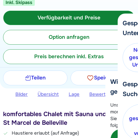
Inkl. Skipass
Verfügbarkeit und Preise
Gesp
Unte
Option anfragen
N
Preis berechnen inkl. Extras
ges
Un
Teilen
Speichern
Wir helfe
Gesp
gerne wei
Such
Bilder
Übersicht
Lage
Bewertungen
Ver
Unser Kunde
momentan le
komfortables Chalet mit Sauna und Balkon in
ges
Sie können 
St Marcel de Belleville
folgenden O
Haustiere erlaubt (auf Anfrage)
v
Kon