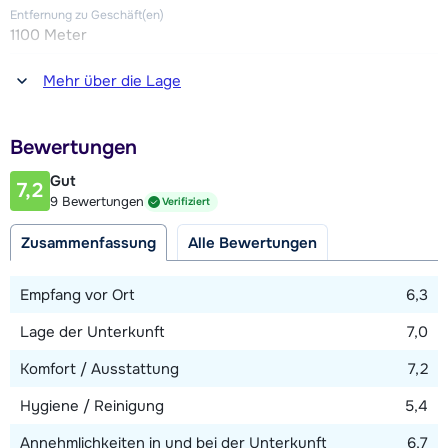
Zwei separate Toiletten.
Entfernung zu Geschäft(en)
1100 Meter
Außerdem verfügt das Chalet über eine Sauna, einen
Entfernung zum(r) Restaurant oder zur Bar
Mehr über die Lage
Skiabstellraum, einen Balkon/Terrasse und Wi-Fi.
1100 Meter
Entfernung zur Piste
Bewertungen
1100 Meter
Gut
7,2
Entfernung zum Skilift
9 Bewertungen
Verifiziert
1100 Meter
Zusammenfassung
Alle Bewertungen
Entfernung zur Skibushaltestelle
100 Meter
Empfang vor Ort
6,3
Lage der Unterkunft
7,0
Karte anzeigen
Komfort / Ausstattung
7,2
Hygiene / Reinigung
5,4
Annehmlichkeiten in und bei der Unterkunft
6,7