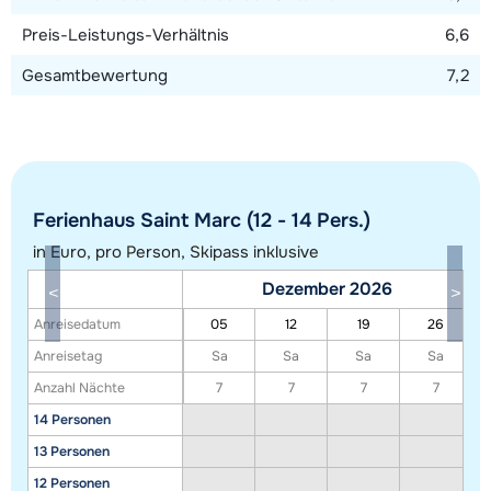
Preis-Leistungs-Verhältnis
6,6
Gesamtbewertung
7,2
Ferienhaus Saint Marc (12 - 14 Pers.)
in Euro, pro Person, Skipass inklusive
Dezember 2026
Alle Unterkünfte in diesem Gebiet anzeigen
Anreisedatum
05
12
19
26
Diese Karte zeigt eine Indikation der Lage unserer Unterkünfte. Die genaue
Anreisetag
Sa
Sa
Sa
Sa
Lage kann jedoch abweichen.
Anzahl Nächte
7
7
7
7
14 Personen
13 Personen
12 Personen