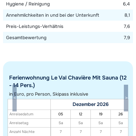
Hygiene / Reinigung
6,4
Annehmlichkeiten in und bei der Unterkunft
8,1
Preis-Leistungs-Verhältnis
7,6
Gesamtbewertung
7,9
Ferienwohnung Le Val Chavière Mit Sauna (12
Alle Unterkünfte in diesem Gebiet anzeigen
- 14 Pers.)
Diese Karte zeigt eine Indikation der Lage unserer Unterkünfte. Die genaue
in Euro, pro Person, Skipass inklusive
Lage kann jedoch abweichen.
Dezember 2026
Anreisedatum
05
12
19
26
Anreisetag
Sa
Sa
Sa
Sa
Anzahl Nächte
7
7
7
7