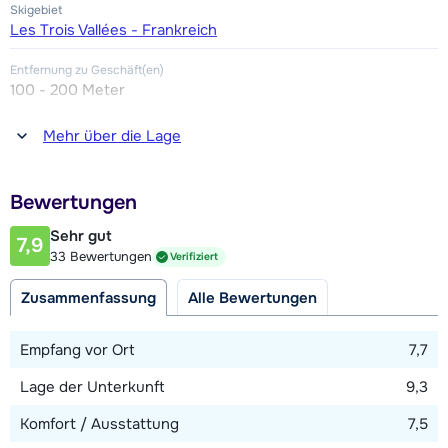
Skigebiet
Les Trois Vallées - Frankreich
Entfernung zu Geschäft(en)
100 - 200 Meter
Entfernung zum(r) Restaurant oder zur Bar
Mehr über die Lage
100 - 200 Meter
Entfernung zur Piste
Bewertungen
25 - 50 Meter
Sehr gut
7,9
Entfernung zum Skilift
33 Bewertungen
Verifiziert
75 - 100 Meter
Zusammenfassung
Alle Bewertungen
Karte anzeigen
Empfang vor Ort
7,7
Lage der Unterkunft
9,3
Komfort / Ausstattung
7,5