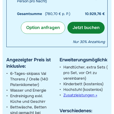
Person pro Nacht)
Gesamtsumme
(780,70 € p. P.)
10.929,76 €
Option anfragen
Jetzt buchen
Nur 30% Anzahlung
Angezeigter Preis ist
Erweiterungsmöglichkeit
inklusive:
Handtücher, extra Sets (8 €
pro Set, vor Ort zu
6-Tages-skipass Val
vereinbaren)
Thorens / Orelle (140
Kinderbett (kostenlos)
Pistenkilometer)
Hochstuhl (kostenlos)
Wasser und Energie
Zusatzleistungen »
Endreinigung exkl.
Küche und Geschirr
Bettwäsche, Betten
Verschiedenes:
sind gemacht bei