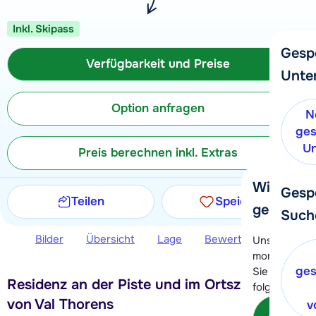
Inkl. Skipass
Gesp
Verfügbarkeit und Preise
Unte
Option anfragen
N
ges
Un
Preis berechnen inkl. Extras
Wir helfe
Gesp
Teilen
Speichern
gerne wei
Such
Bilder
Übersicht
Lage
Bewertungen
Ver
Unser Kunde
momentan le
ges
Sie können 
Residenz an der Piste und im Ortszentrum
folgenden O
von Val Thorens
v
Kon