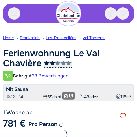
Kontakt
Gespei
Home
Frankreich
Les Trois Vallées
Val Thorens
Ferienwohnung Le Val
Chavière
Sehr gut
33 Bewertungen
7,9
Kundenbewertung
Mit Sauna
1
/
1
12 - 14
6
Schlafz.
4
Badez.
115
m²
1 Woche ab
781 €
Pro Person