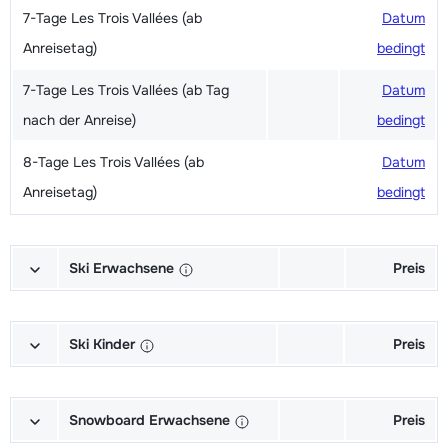
7-Tage Les Trois Vallées (ab
Datum
Anreisetag)
bedingt
7-Tage Les Trois Vallées (ab Tag
Datum
nach der Anreise)
bedingt
8-Tage Les Trois Vallées (ab
Datum
Anreisetag)
bedingt
Ski Erwachsene
Preis
Ski + Skischuhe + Stöcke Exzellent
Datum
(Excellence) (6/7 Tage)
bedingt
Ski Kinder
Preis
Ski + Stöcke Exzellent (Excellence)
Datum
Meister (Champion) Ski + Schuhe +
Datum
(6/7 Tage)
bedingt
Stöcke (6/7 Tage)
bedingt
Snowboard Erwachsene
Preis