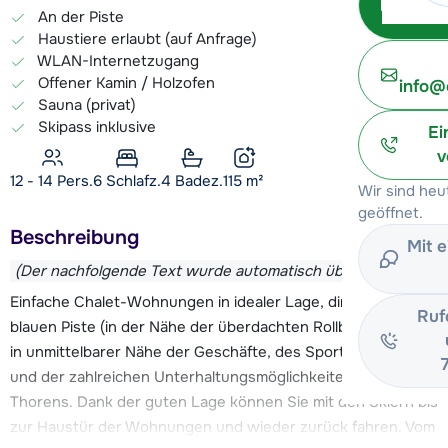
An der Piste
Haustiere erlaubt (auf Anfrage)
WLAN-Internetzugang
Offener Kamin / Holzofen
info@
Sauna (privat)
Skipass inklusive
Ei
v
12 - 14 Pers.
6
Schlafz.
4 Badez.
115
m²
Wir sind he
geöffnet.
Beschreibung
Mit 
(Der nachfolgende Text wurde automatisch übersetzt)
Einfache Chalet-Wohnungen in idealer Lage, direkt an der
Ruf
blauen Piste (in der Nähe der überdachten Rollbänder) und
in unmittelbarer Nähe der Geschäfte, des Sportzentrums
und der zahlreichen Unterhaltungsmöglichkeiten von Val
Thorens. Dank der guten Lage können Sie mit den Skiern bis
zur Haustür der Wohnungen und wieder zurück fahren. Vom