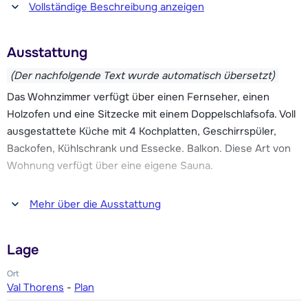
sonnigen Balkon aus hat man einen schönen Blick auf die
Vollständige Beschreibung anzeigen
Pisten und die Berge. Val Thorens ist aufgrund seiner
Höhenlage bis Mai sehr schneesicher. Alle Wohnungen
Ausstattung
verfügen über einen eigenen Skiraum und Wi-Fi-Anschluss.
(Der nachfolgende Text wurde automatisch übersetzt)
Die Gäste von Le Val Chavière können das Wellness-Center
Das Wohnzimmer verfügt über einen Fernseher, einen
mit Schwimmbad (50 m²), Sauna, Hammam, Whirlpool und
Holzofen und eine Sitzecke mit einem Doppelschlafsofa. Voll
Fitnessraum in Les Balcons de Val Thorens kostenlos
ausgestattete Küche mit 4 Kochplatten, Geschirrspüler,
nutzen.
Backofen, Kühlschrank und Essecke. Balkon. Diese Art von
Wohnung verfügt über eine eigene Sauna.
Das öffentliche Parkhaus Val Tho Parc kann im Voraus unter
www.valthoparc.com gebucht werden.
Sechs Schlafzimmer, davon drei mit zwei Einzelbetten und
Mehr über die Ausstattung
drei mit einem Doppelbett oder zwei Einzelbetten. Fünf
Bäder, davon eines mit Badewanne und vier mit Dusche. Drei
Lage
Toiletten.
Ort
Val Thorens
-
Plan