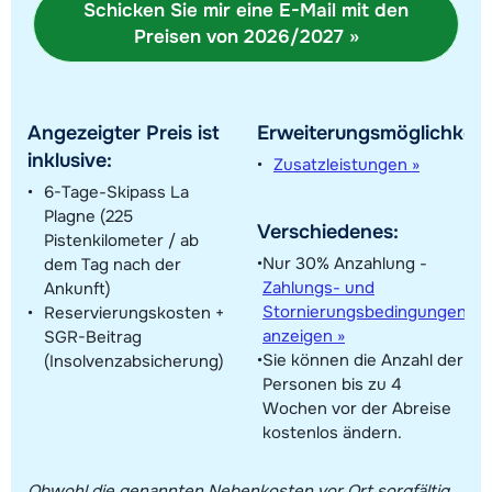
Schicken Sie mir eine E-Mail mit den
Preisen von 2026/2027 »
Angezeigter Preis ist
Erweiterungsmöglichkeit
inklusive:
Zusatzleistungen »
Alle Unterkünfte in diesem Gebiet anzeigen
6-Tage-Skipass La
Diese Karte zeigt eine Indikation der Lage unserer Unterkünfte. Die genaue
Plagne (225
Verschiedenes:
Lage kann jedoch abweichen.
Pistenkilometer / ab
Nur 30% Anzahlung -
dem Tag nach der
Zahlungs- und
Ankunft)
Stornierungsbedingungen
Reservierungskosten +
anzeigen »
SGR-Beitrag
Sie können die Anzahl der
(Insolvenzabsicherung)
Personen bis zu 4
Wochen vor der Abreise
kostenlos ändern.
Obwohl die genannten Nebenkosten vor Ort sorgfältig