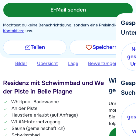
E-Mail senden
Gesp
Möchtest du keine Benachrichtigung, sondern eine Preisindikation?
Kontaktiere
uns.
Unte
Teilen
Speichern
N
ges
Bilder
Übersicht
Lage
Bewertungen
Zus
Un
Wir helfe
Gesp
Residenz mit Schwimmbad und Wellness an
gerne wei
der Piste in Belle Plagne
Such
Whirlpool-Badewanne
Unser Kunde
An der Piste
momentan le
Haustiere erlaubt (auf Anfrage)
ges
Sie können 
WLAN-Internetzugang
folgenden O
Sauna (gemeinschaftlich)
v
Kon
Schwimmbad