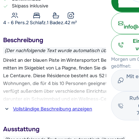
Skipass inklusive
4 - 6 Pers.
2
Schlafz.
1 Badez.
42
m²
info@
Beschreibung
Ei
v
(Der nachfolgende Text wurde automatisch übersetzt)
Morgen um 0
Direkt an der blauen Piste im Wintersportort Belle Plagne,
geöffnet:
mitten im Skigebiet von La Plagne, finden Sie die Résidence
Le Centaure. Diese Résidence besteht aus 52 komfortablen
Mit 
Wohnungen, die für 4 bis 10 Personen geeignet sind, und
verfügt außerdem über verschiedene Einrichtungen,
Ruf
darunter ein Schwimmbad und ein Wellness-Center.
Vollständige Beschreibung anzeigen
Über die blaue Piste, die an der Residenz vorbeiführt,
erreichen Sie die Skilifte, die einen weiteren Zugang zum
Ausstattung
Skigebiet bieten. Zusammen mit Les Arcs bildet La Plagne
das Skigebiet Paradiski mit insgesamt 425 km