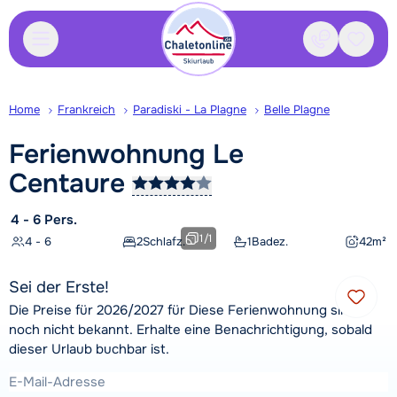
Kontakt
Gespei
Home
Frankreich
Paradiski - La Plagne
Belle Plagne
Ferienwohnung Le
Centaure
4 - 6 Pers.
1
/
1
4 - 6
2
Schlafz.
1
Badez.
42
m²
Sei der Erste!
Die Preise für 2026/2027 für Diese Ferienwohnung sind
noch nicht bekannt. Erhalte eine Benachrichtigung, sobald
dieser Urlaub buchbar ist.