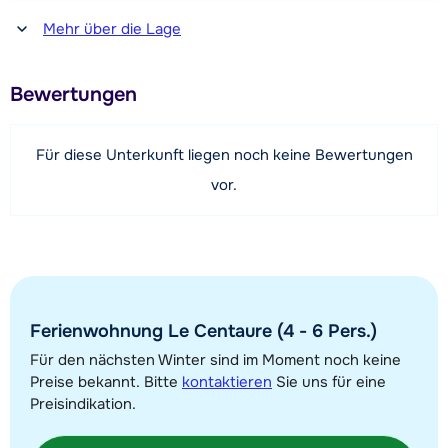
Entfernung zum(r) Restaurant oder zur Bar
Mehr über die Lage
150 Meter
Entfernung zur Piste
Bewertungen
25 Meter
Entfernung zum Skilift
Für diese Unterkunft liegen noch keine Bewertungen
600 Meter (über Hang)
vor.
Karte anzeigen
Ferienwohnung Le Centaure (4 - 6 Pers.)
Für den nächsten Winter sind im Moment noch keine
Preise bekannt. Bitte
kontaktieren
Sie uns für eine
Preisindikation.