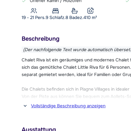
Offener Kamin / Holzofen
19 - 21 Pers.
9
Schlafz.
8 Badez.
410
m²
Beschreibung
(Der nachfolgende Text wurde automatisch überset
Chalet Riva ist ein geräumiges und modernes Chalet 
sich das gemütliche Chalet Little Riva für 6 Perso
separat gemietet werden, ideal für Familien oder Gr
Die Chalets befinden sich in Plagne Villages in ideale
Von der Piste aus können Sie bequem zum Aollets-Schl
Skigebiet von La Plagne mit 224 Pistenkilometern br
Vollständige Beschreibung anzeigen
(zusammen das Paradiski-Gebiet) erweitern, haben 
Pistenkilometern.
Ausstattung