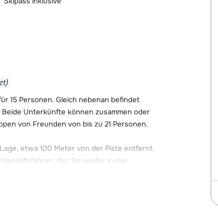
Skipass inklusive
zt)
für 15 Personen. Gleich nebenan befindet
nen. Beide Unterkünfte können zusammen oder
uppen von Freunden von bis zu 21 Personen.
r Lage, etwa 100 Meter von der Piste entfernt.
epplift fahren, der Sie weiter in das
ingt. Wenn Sie Ihren Skipass um Les Arcs
Sie sogar Zugang zu über 425