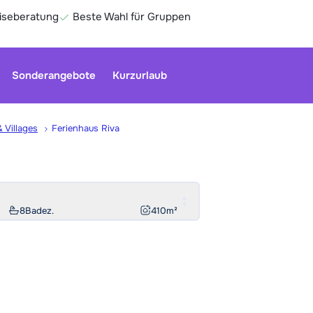
eiseberatung
Beste Wahl für Gruppen
Sonderangebote
Kurzurlaub
& Villages
Ferienhaus Riva
Unser Kun
geschloss
Optionen 
8
Badez.
410
m²
Ge