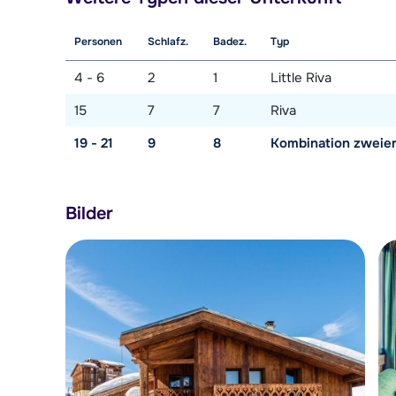
Personen
Schlafz.
Badez.
Typ
4 - 6
2
1
Little Riva
15
7
7
Riva
19 - 21
9
8
Kombination zweier
Bilder