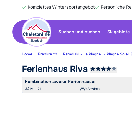
Komplettes Wintersportangebot
Persönliche R
Suchen und buchen
Skigebiete
Home
Frankreich
Paradiski - La Plagne
Plagne Soleil 
Ferienhaus
Riva
Kombination zweier Ferienhäuser
19 - 21
9
Schlafz.