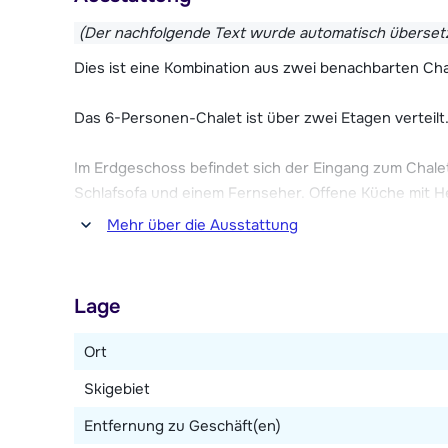
Etwa 800 Meter vom Chalet entfernt befindet sich das
verschiedene Annehmlichkeiten wie einen kleinen Su
(Der nachfolgende Text wurde automatisch überset
Die Bushaltestelle ist nur 50 m von den Chalets entfe
Dies ist eine Kombination aus zwei benachbarten Cha
der Nähe der Chalets.
Das 6-Personen-Chalet ist über zwei Etagen verteilt
Im Erdgeschoss befindet sich der Eingang zum Chal
Schlafsofa und einem Fernseher. Offene Küche mit 
Kühlschrank, Toaster, Kaffeemaschine, Wasserkocher
Mehr über die Ausstattung
Im ersten Stock befinden sich zwei Schlafzimmer, ei
Einzelbetten. Badezimmer mit Dusche und Toilette.
Lage
Das 15-Betten-Chalet ist über drei Etagen verteilt.
Ort
Skigebiet
Im Erdgeschoss befindet sich der Eingang zum Chal
einer schönen Sitzecke, Holzofen und Esstisch. Küch
Entfernung zu Geschäft(en)
Kaffeemaschine, Kühlschrank und Geschirrspüler. Üb