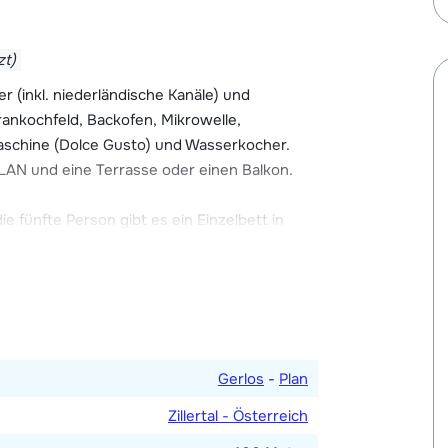
nen Aufzug, einen Skiraum mit
arkhaus. Brötchenservice ist möglich.
zt)
st der Check-In ab 18:00 Uhr.
(inkl. niederländische Kanäle) und
ankochfeld, Backofen, Mikrowelle,
maschine (Dolce Gusto) und Wasserkocher.
AN und eine Terrasse oder einen Balkon.
e fünfte Person gibt es ein Einzelbett in
zimmer mit Badewanne und/oder Dusche.
Gerlos
-
Plan
Zillertal - Österreich