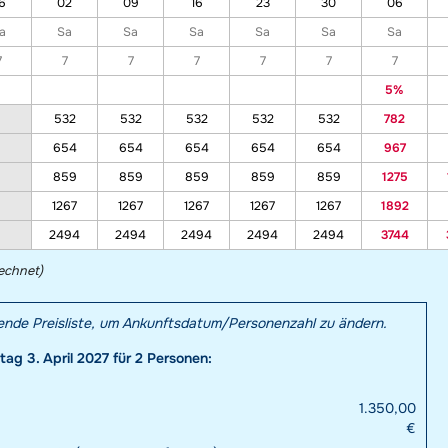
6
02
09
16
23
30
06
a
Sa
Sa
Sa
Sa
Sa
Sa
7
7
7
7
7
7
7
5%
532
532
532
532
532
782
654
654
654
654
654
967
859
859
859
859
859
1275
1267
1267
1267
1267
1267
1892
2494
2494
2494
2494
2494
3744
echnet)
hende Preisliste, um Ankunftsdatum/Personenzahl zu ändern.
ag 3. April 2027 für 2 Personen:
1.350,00
€