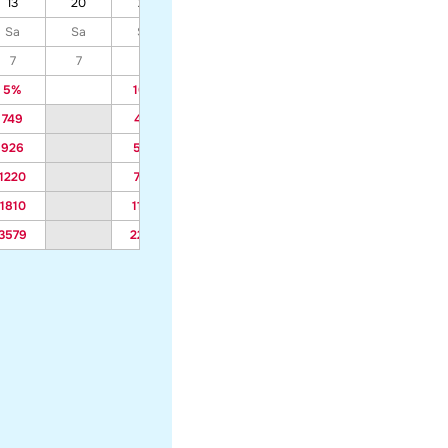
13
20
27
06
13
20
27
Sa
Sa
Sa
Sa
Sa
Sa
Sa
7
7
7
7
7
7
7
5%
10%
10%
10%
10%
10%
749
487
487
469
469
361
926
598
598
576
576
441
1220
784
784
754
754
574
1810
1155
1155
1110
1110
840
3579
2269
2269
2179
2179
1639