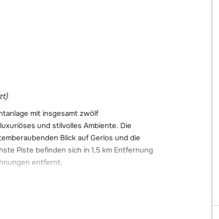
zt)
ntanlage mit insgesamt zwölf
xuriöses und stilvolles Ambiente. Die
temberaubenden Blick auf Gerlos und die
hste Piste befinden sich in 1,5 km Entfernung
ohnungen entfernt.
h das Ortszentrum mit seinem reichhaltigen
chäften.