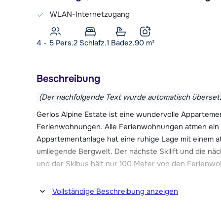
WLAN-Internetzugang
4 - 5 Pers.
2
Schlafz.
1 Badez.
90
m²
Beschreibung
(Der nachfolgende Text wurde automatisch überset
Gerlos Alpine Estate ist eine wundervolle Apparteme
Ferienwohnungen. Alle Ferienwohnungen atmen ein lu
Appartementanlage hat eine ruhige Lage mit einem a
umliegende Bergwelt. Der nächste Skilift und die näc
und der Skibus hält nur 100 Meter von den Ferienw
Ca. 400 Meter vom Gerlos Alpine Estate befindet sic
Vollständige Beschreibung anzeigen
Angebot an Après-Ski Lokalen, Restaurants und Ges