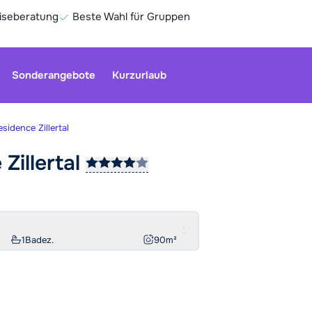
eiseberatung
Beste Wahl für Gruppen
Sonderangebote
Kurzurlaub
idence Zillertal
e
Zillertal
Ge
1
Badez.
90
m²