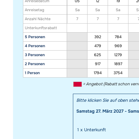
Anreisedatum
05
12
19
2
Anreisetag
Sa
Sa
Sa
S
Anzahl Nächte
7
7
7
Unterkunftsrabatt
5 Personen
392
784
4 Personen
479
969
3 Personen
625
1279
2 Personen
917
1897
1 Person
1794
3754
= Angebot (Rabatt schon verr
Bitte klicken Sie auf oben ste
Samstag 27. März 2027 - Samst
1
x
Unterkunft