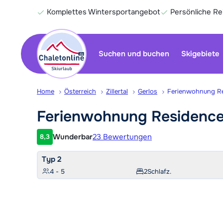
Komplettes Wintersportangebot
Persönliche R
Suchen und buchen
Skigebiete
Home
Österreich
Zillertal
Gerlos
Ferienwohnung Res
Ferienwohnung Residenc
Wunderbar
23 Bewertungen
8,3
Kundenbewertung
Typ 2
4 - 5
2
Schlafz.