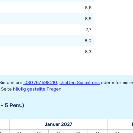
8,6
8,5
7,7
8,0
8,3
Sie uns an:
030 767 598 210
,
chatten Sie mit uns
oder informiere
Seite
häufig gestellte Fragen.
- 5 Pers.)
Januar 2027