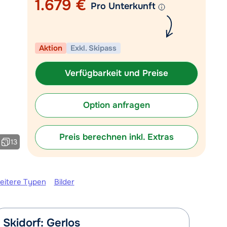
1.679 €
Pro Unterkunft
Mail an info@chaletonline.de
eute bis 17:30 Uhr geöffnet.
Aktion
Exkl. Skipass
Verfügbarkeit und Preise
Option anfragen
Preis berechnen inkl. Extras
13
eitere Typen
Bilder
Skidorf: Gerlos