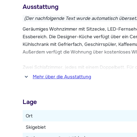
Gerlos Alpine Estate verfügt über eine Rezeption, ei
Ausstattung
Skischuhtrockner, Sauna, Fitnessbereich und einem P
(Der nachfolgende Text wurde automatisch überset
Achtung: Am Freitag, den 24.12. und dem 31.12.2021 i
Geräumiges Wohnzimmer mit Sitzecke, LED-Fernseher 
Essbereich. Die Designer-Küche verfügt über ein Cer
Kühlschrank mit Gefrierfach, Geschirrspüler, Kaffee
Außerdem verfügt die Wohnung über kostenloses WL
Zwei Schlafzimmer, jedes mit einem Doppelbett. Für di
einem der Schlafzimmer oder im Wohnzimmer. Bade
Mehr über die Ausstattung
Separate Toilette.
Lage
Ort
Skigebiet