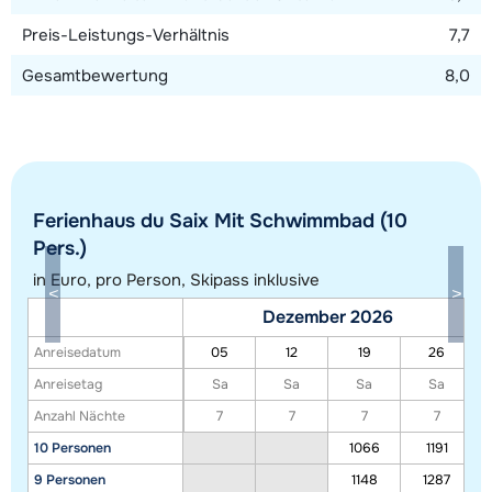
Preis-Leistungs-Verhältnis
7,7
Gesamtbewertung
8,0
Ferienhaus du Saix Mit Schwimmbad (10
Alle Unterkünfte in diesem Gebiet anzeigen
Pers.)
Diese Karte zeigt eine Indikation der Lage unserer Unterkünfte. Die genaue
in Euro, pro Person, Skipass inklusive
Lage kann jedoch abweichen.
Dezember 2026
Anreisedatum
05
12
19
26
Anreisetag
Sa
Sa
Sa
Sa
Anzahl Nächte
7
7
7
7
10 Personen
1066
1191
9 Personen
1148
1287