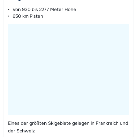
Tage)
bedingt
bedingt
Von
930 bis 2277 Meter
Höhe
650 km
Pisten
Mini Kinderschuhe (8 Tage)
Datum
bedingt
Eines der größten Skigebiete gelegen in Frankreich und
der Schweiz