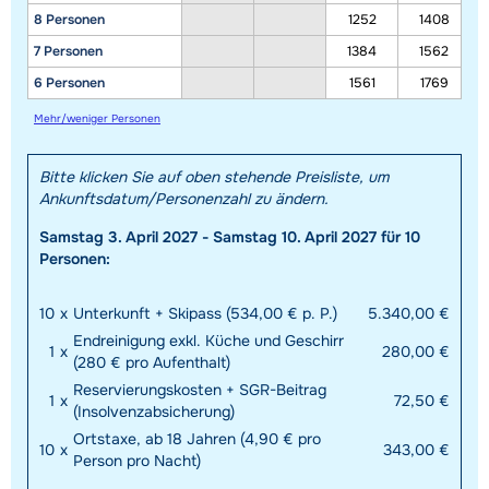
8 Personen
1252
1408
7 Personen
1384
1562
6 Personen
1561
1769
Mehr/weniger Personen
Bitte klicken Sie auf oben stehende Preisliste, um
Ankunftsdatum/Personenzahl zu ändern.
Samstag 3. April 2027 - Samstag 10. April 2027 für 10
Personen:
10
x
Unterkunft + Skipass (534,00 € p. P.)
5.340,00 €
Endreinigung exkl. Küche und Geschirr
1
x
280,00 €
(280 € pro Aufenthalt)
Reservierungskosten + SGR-Beitrag
1
x
72,50 €
(Insolvenzabsicherung)
Ortstaxe, ab 18 Jahren (4,90 € pro
10
x
343,00 €
Person pro Nacht)