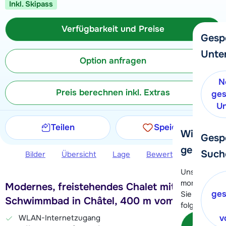
Inkl. Skipass
Verfügbarkeit und Preise
Gesp
Unte
Option anfragen
N
Preis berechnen inkl. Extras
ges
Un
Teilen
Speichern
Wir helfe
Gesp
gerne wei
Such
Bilder
Übersicht
Lage
Bewertungen
Ver
Unser Kunde
momentan le
Modernes, freistehendes Chalet mit
ges
Sie können 
Schwimmbad in Châtel, 400 m vom Ski
folgenden O
WLAN-Internetzugang
v
Kon