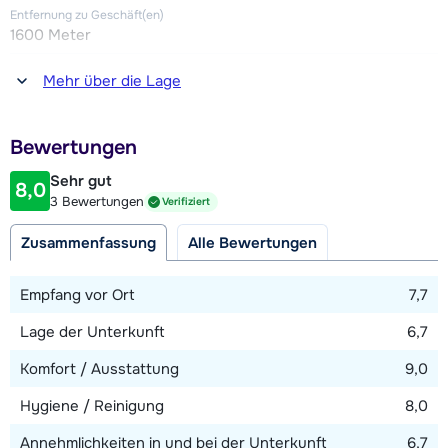
Entfernung zu Geschäft(en)
1600 Meter
Insgesamt fünf Schlafzimmer, zwei mit je einem Doppelbett
und drei mit je zwei Einzelbetten (die zu einem Doppelbett
Entfernung zum(r) Restaurant oder zur Bar
Mehr über die Lage
zusammengeschoben werden können). Drei Bäder, zwei mit
1600 Meter
Dusche und eines mit Badewanne und Toilette. Zwei
Entfernung zur Piste
separate Toiletten.
Bewertungen
400 Meter (über Skilift)
Sehr gut
8,0
Entfernung zum Skilift
3 Bewertungen
Verifiziert
400 Meter (Barbossine/Petit Châtel)
Zusammenfassung
Alle Bewertungen
Karte anzeigen
Empfang vor Ort
7,7
Lage der Unterkunft
6,7
Komfort / Ausstattung
9,0
Hygiene / Reinigung
8,0
Annehmlichkeiten in und bei der Unterkunft
6,7