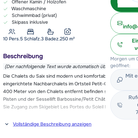
Offener Kamin / Holzofen
Waschmaschine
Schwimmbad (privat)
Skipass inklusive
info@
10 Pers.
5
Schlafz.
3 Badez.
250
m²
Ei
v
Beschreibung
Morgen um 0
geöffnet:
(Der nachfolgende Text wurde automatisch übersetzt)
Mit 
Die Chalets du Saix sind modern und komfortabel
eingerichtete Nachbarchalets im Ortsteil Petit-Châtel. Etwa
400 Meter von den Chalets entfernt befinden sich die
Ruf
Pisten und der Sessellift Barbossine/Petit Châtel, mit dem
Sie Zugang zum Skigebiet Les Portes du Soleil haben.
Das lebhafte Zentrum von Châtel mit seinen Après-Ski-Bars,
Vollständige Beschreibung anzeigen
Geschäften, Restaurants, Kinderbetreuung und Skischulen
ist etwa 1,6 km entfernt. Außerdem können Sie das Forme