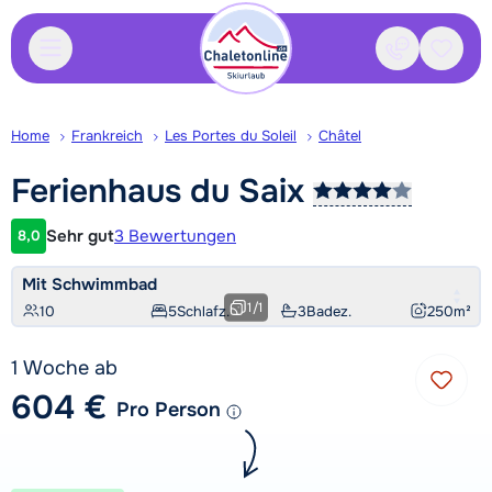
Kontakt
Gespei
Home
Frankreich
Les Portes du Soleil
Châtel
Ferienhaus du
Saix
Sehr gut
3 Bewertungen
8,0
Kundenbewertung
Mit Schwimmbad
1
/
1
10
5
Schlafz.
3
Badez.
250
m²
1 Woche ab
604 €
Pro Person