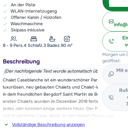
An der Piste
WLAN-Internetzugang
Offener Kamin / Holzofen
Waschmaschine
info@
Skipass inklusive
Ei
v
8 - 9 Pers.
4
Schlafz.
3 Badez.
90
m²
Morgen um 0
Beschreibung
geöffnet:
Mit 
(Der nachfolgende Text wurde automatisch übersetzt)
Chalet Caseblanche ist ein wunderschöner Park mit
luxuriösen, neu gebauten Chalets und Chalet-Wohnungen
Ruf
in dem freundlichen Bergdorf Saint Martin de Belleville. Die
ersten Chalets wurden im Dezember 2018 fertiggestellt, und
jedes Jahr kommen einige weitere hinzu. Der Park befindet
sich in perfekter Lage, direkt an den blauen Pisten und
direkt oberhalb der Talstation der Kabinenbahn Saint Martin
Vollständige Beschreibung anzeigen