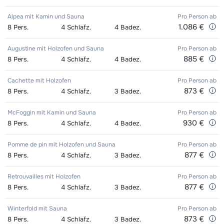
Ski + Stöcke Silber (Evolution) (8
Datum
Mini Kid Schi + Stöcke + Schuhe (8
Datum
Durchschnittlich
Alpea mit Kamin und Sauna
Pro Person
ab
Tage)
bedingt
1.086 €
8
Tage)
Pers.
4
Schlafz.
4
Badez.
bedingt
Gruppenunterricht Ski Kinder (5-12
245,00 €
Skischuhe Silber (Evolution) (8
Datum
Mini Kid Schi + Stöcke (8 Tage)
Datum
Augustine mit Holzofen und Sauna
Pro Person
ab
Jahre) nachmittags -
885 €
8
Pers.
4
Schlafz.
4
Badez.
Tage)
bedingt
bedingt
Fortgeschritten
Cachette mit Holzofen
Pro Person
ab
Mini Kid Schuhe (8 Tage)
Datum
873 €
8
Pers.
4
Schlafz.
3
Badez.
bedingt
McFoggin mit Kamin und Sauna
Pro Person
ab
930 €
8
Pers.
4
Schlafz.
4
Badez.
Pomme de pin mit Holzofen und Sauna
Pro Person
ab
877 €
8
Pers.
4
Schlafz.
3
Badez.
Retrouvailles mit Holzofen
Pro Person
ab
877 €
8
Pers.
4
Schlafz.
3
Badez.
Winterfold mit Sauna
Pro Person
ab
873 €
8
Pers.
4
Schlafz.
3
Badez.