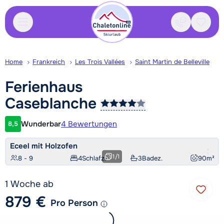
Kontakt
Gespei
Home
Frankreich
Les Trois Vallées
Saint Martin de Belleville
Ferienhaus
Caseblanche
Wunderbar
4 Bewertungen
8,5
Kundenbewertung
Eceel mit Holzofen
1
/
1
8 - 9
4
Schlafz.
3
Badez.
90
m²
1 Woche ab
879 €
Pro Person