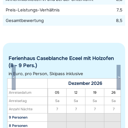
Preis-Leistungs-Verhältnis
7,5
Gesamtbewertung
8,5
Ferienhaus Caseblanche Eceel mit Holzofen
Alle Unterkünfte in diesem Gebiet anzeigen
(8 - 9 Pers.)
Diese Karte zeigt eine Indikation der Lage unserer Unterkünfte. Die genaue
in Euro, pro Person, Skipass inklusive
Lage kann jedoch abweichen.
Dezember 2026
Anreisedatum
05
12
19
26
Anreisetag
Sa
Sa
Sa
Sa
Anzahl Nächte
7
7
7
7
9 Personen
8 Personen