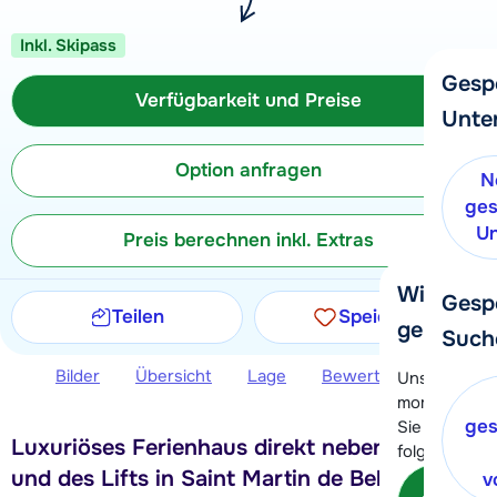
Inkl. Skipass
Gesp
Verfügbarkeit und Preise
Unte
Option anfragen
N
ges
Un
Preis berechnen inkl. Extras
Wir helfe
Gesp
Teilen
Speichern
gerne wei
Such
Bilder
Übersicht
Lage
Bewertungen
Ver
Unser Kunde
momentan le
ges
Sie können 
Luxuriöses Ferienhaus direkt neben der Piste
folgenden O
und des Lifts in Saint Martin de Belleville
v
Kon