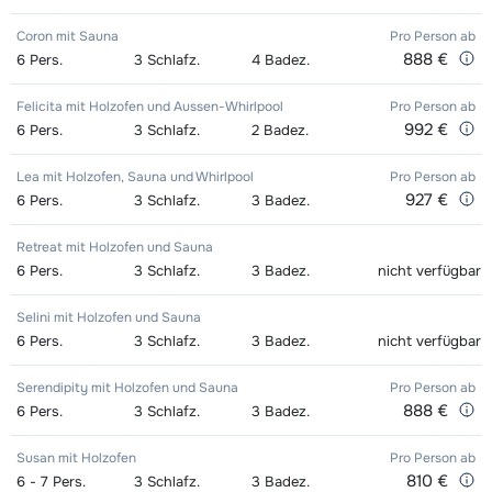
Tage)
bedingt
nachmittags - Durchschnittlich
Coron mit Sauna
Pro Person
ab
Ski + Stöcke Exzellent (Excellence)
Datum
Meister (Champion) Ski + Schuhe +
Datum
Boots Gold (Sensation) (8 Tage)
Datum
888 €
6
Pers.
3
Schlafz.
4
Badez.
Gruppenunterricht Ski Erwachsene
245,00 €
(8 Tage)
bedingt
Stöcke (8 Tage)
bedingt
bedingt
nachmittags - Fortgeschritten
Felicita mit Holzofen und Aussen-Whirlpool
Pro Person
ab
Skischuhe Exzellent (Excellence) (8
Datum
Meister (Champion) Ski + Stöcke (8
Datum
Snowboard + Boots Silber
992 €
Datum
6
Pers.
3
Schlafz.
2
Badez.
Gruppenunterricht Ski Kinder (5-12
Datum
Tage)
bedingt
Tage)
bedingt
(Evolution) (8 Tage)
bedingt
Jahre) morgens - Anfänger
bedingt
Lea mit Holzofen, Sauna und Whirlpool
Pro Person
ab
Ski + Skischuhe + Stöcke Gold
927 €
Datum
6
Pers.
3
Schlafz.
3
Badez.
Meister (Champion) Schuhe (8
Datum
Silber (Evolution) Snowboard (8
Datum
Gruppenunterricht Ski Kinder (5-12
Datum
(Sensation) (8 Tage)
bedingt
Tage)
bedingt
Tage)
bedingt
Retreat mit Holzofen und Sauna
Jahre) morgens - Durchschnittlich
bedingt
6
Pers.
3
Schlafz.
3
Badez.
nicht verfügbar
Ski + Stöcke Gold (Sensation) (8
Datum
Zukunft (Espoir) Ski + Schuhe +
Datum
Boots Silber (Evolution) (8 Tage)
Datum
Gruppenunterricht Ski Kinder (5-12
Datum
Tage)
bedingt
Stöcke (8 Tage)
bedingt
Selini mit Holzofen und Sauna
bedingt
Jahre) morgens - Fortgeschritten
bedingt
6
Pers.
3
Schlafz.
3
Badez.
nicht verfügbar
Skischuhe Gold (Sensation) (8 Tage)
Datum
Zukunft (Espoir) Ski + Stöcke (8
Datum
Gruppenunterricht Ski Kinder (5 - 12
245,00 €
Serendipity mit Holzofen und Sauna
Pro Person
ab
bedingt
Tage)
bedingt
888 €
6
Jahre) nachmittags - Anfänger
Pers.
3
Schlafz.
3
Badez.
Ski + Skischuhe + Stöcke Silber
Datum
Zukunft (Espoir) Schuhe (8 Tage)
Datum
Gruppenunterricht Ski Kinder (5-12
245,00 €
Susan mit Holzofen
Pro Person
ab
(Evolution) (8 Tage)
bedingt
bedingt
810 €
6 - 7
Pers.
3
Schlafz.
3
Badez.
Jahre) nachmittags -