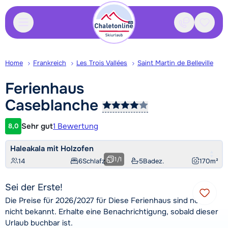
Kontakt
Gespei
Home
Frankreich
Les Trois Vallées
Saint Martin de Belleville
Ferienhaus
Caseblanche
Sehr gut
1 Bewertung
8,0
Kundenbewertung
Haleakala mit Holzofen
1
/
1
14
6
Schlafz.
5
Badez.
170
m²
Sei der Erste!
Die Preise für 2026/2027 für Diese Ferienhaus sind noch
nicht bekannt. Erhalte eine Benachrichtigung, sobald dieser
Urlaub buchbar ist.