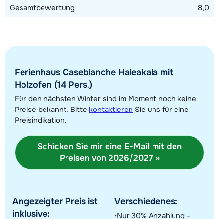
Gesamtbewertung
8,0
Ferienhaus Caseblanche Haleakala mit
Alle Unterkünfte in diesem Gebiet anzeigen
Holzofen (14 Pers.)
Diese Karte zeigt eine Indikation der Lage unserer Unterkünfte. Die genaue
Für den nächsten Winter sind im Moment noch keine
Lage kann jedoch abweichen.
Preise bekannt. Bitte
kontaktieren
Sie uns für eine
Preisindikation.
Schicken Sie mir eine E-Mail mit den
Preisen von 2026/2027 »
Angezeigter Preis ist
Verschiedenes:
inklusive:
Nur 30% Anzahlung -