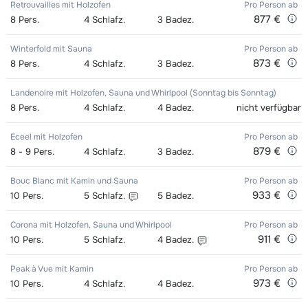
Retrouvailles mit Holzofen
Pro Person
ab
877 €
8
Pers.
4
Schlafz.
3
Badez.
Winterfold mit Sauna
Pro Person
ab
873 €
8
Pers.
4
Schlafz.
3
Badez.
Landenoire mit Holzofen, Sauna und Whirlpool (Sonntag bis Sonntag)
8
Pers.
4
Schlafz.
4
Badez.
nicht verfügbar
Eceel mit Holzofen
Pro Person
ab
879 €
8 - 9
Pers.
4
Schlafz.
3
Badez.
Bouc Blanc mit Kamin und Sauna
Pro Person
ab
933 €
10
Pers.
5
Schlafz.
5
Badez.
Corona mit Holzofen, Sauna und Whirlpool
Pro Person
ab
911 €
10
Pers.
5
Schlafz.
4
Badez.
Peak à Vue mit Kamin
Pro Person
ab
973 €
10
Pers.
4
Schlafz.
4
Badez.