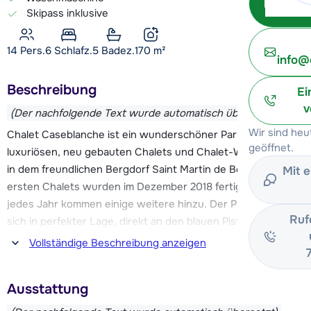
Skipass inklusive
14 Pers.
6
Schlafz.
5 Badez.
170
m²
info@
Beschreibung
Ei
v
(Der nachfolgende Text wurde automatisch übersetzt)
Wir sind he
Chalet Caseblanche ist ein wunderschöner Park mit
geöffnet.
luxuriösen, neu gebauten Chalets und Chalet-Wohnungen
in dem freundlichen Bergdorf Saint Martin de Belleville. Die
Mit 
ersten Chalets wurden im Dezember 2018 fertiggestellt, und
jedes Jahr kommen einige weitere hinzu. Der Park befindet
Ruf
sich in perfekter Lage, direkt an den blauen Pisten und
direkt oberhalb der Talstation der Kabinenbahn Saint Martin
Vollständige Beschreibung anzeigen
1, die Ski-in & Ski-out ermöglicht. Diese Kabinenbahn
verbindet Sie mit den Pisten, die Sie zu den Skigebieten Les
Ausstattung
Menuires und Méribel bringen.