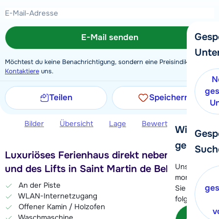
Gesp
E-Mail senden
Unte
Möchtest du keine Benachrichtigung, sondern eine Preisindikation?
Kontaktiere
uns.
N
ges
Teilen
Speichern
Un
Bilder
Übersicht
Lage
Bewertungen
Zus
Wir helfe
Gesp
gerne wei
Such
Luxuriöses Ferienhaus direkt neben der Piste
Unser Kunde
und des Lifts in Saint Martin de Belleville
momentan le
An der Piste
ges
Sie können 
WLAN-Internetzugang
folgenden O
Offener Kamin / Holzofen
v
Kon
Waschmaschine